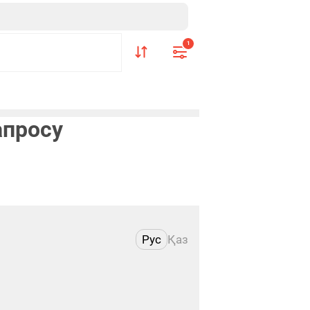
1
апросу
Рус
Қаз