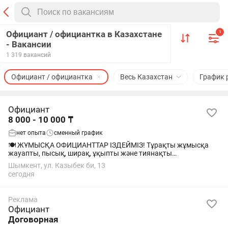
Официант / официантка в Казахстане
1
- Вакансии
1 319 вакансий
Официант / официантка
Весь Казахстан
График 
Официант
8 000 - 10 000 ₸
нет опыта
сменный график
🍽️ ЖҰМЫСҚА ОФИЦИАНТТАР ІЗДЕЙМІЗ! Тұрақты жұмысқа
жауапты, пысық, ширақ, ұқыпты және тиянақты
қызметкерлер іздейміз. Жұмысқа жауапкершілікпен
Шымкент, ул. Казыбек би, 13
қарайтын, тазалық пен тәртіпті сақтайтын, командамен...
сегодня
Реклама
Официант
Договорная