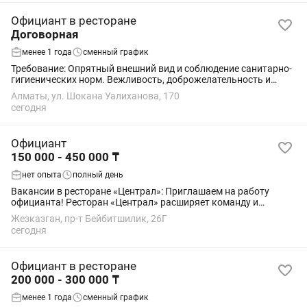
Официант в ресторане
Договорная
менее 1 года
сменный график
Требование: Опрятный внешний вид и соблюдение санитарно-
гигиенических норм. Вежливость, доброжелательность и
грамотная речь. Умение работать с гостями и разрешать
Алматы, ул. Шокана Уалиханова, 170
конфликтные ситуации. Знание...
сегодня
Официант
150 000 - 450 000 ₸
нет опыта
полный день
Вакансии в ресторане «Централ»: Приглашаем на работу
официанта! Ресторан «Централ» расширяет команду и
приглашает гостеприимных и ответственных сотрудников на
Жезказган, пр-т Бейбитшилик, 26Г
позицию официанта. Если вы цените...
сегодня
Официант в ресторане
200 000 - 300 000 ₸
менее 1 года
сменный график