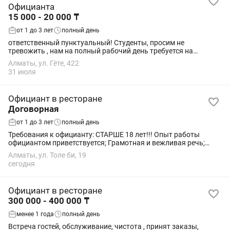
Официанта
15 000 - 20 000 ₸
от 1 до 3 лет
полный день
ответственный пунктуальный! Студенты, просим не
тревожить , нам на полный рабочий день требуется на
постоянку , а не на время каникул ! Не звонить ! Пишите на
Алматы, ул. Гёте, 422
31 июля
Официант в ресторане
Договорная
от 1 до 3 лет
полный день
Требования к официанту: СТАРШЕ 18 лет!!! Опыт работы
официантом приветствуется; Грамотная и вежливая речь;
Опрятный внешний вид; Ответственность и пунктуальность;
Алматы, ул. Толе би, 19
Доброжелательность и умение...
сегодня
Официант в ресторане
300 000 - 400 000 ₸
менее 1 года
полный день
Встреча гостей, обслуживание, чистота , принят заказы,