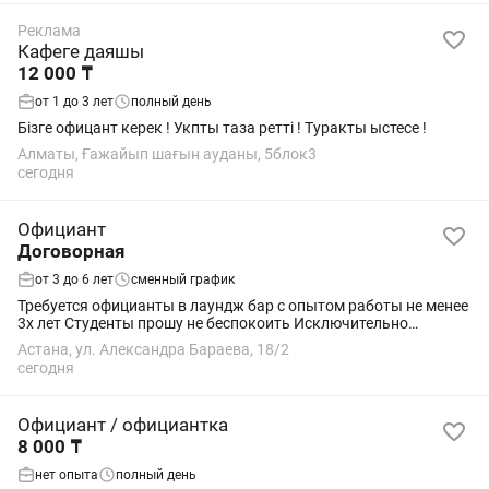
Реклама
Кафеге даяшы
12 000 ₸
от 1 до 3 лет
полный день
Бізге офицант керек ! Укпты таза ретті ! Туракты ыстесе !
Алматы, Ғажайып шағын ауданы, 5блок3
сегодня
Официант
Договорная
от 3 до 6 лет
сменный график
Требуется официанты в лаундж бар с опытом работы не менее
3х лет Студенты прошу не беспокоить Исключительно
девушки
Астана, ул. Александра Бараева, 18/2
сегодня
Официант / официантка
8 000 ₸
нет опыта
полный день