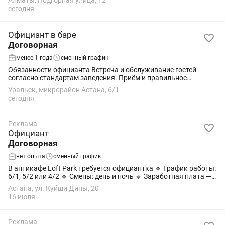
Алматы, Подгорная улица, 12
12 000 тг за смену 💳...
сегодня
Официант в баре
Договорная
менее 1 года
сменный график
Обязанности официанта Встреча и обслуживание гостей
согласно стандартам заведения. Приём и правильное
оформление заказов. Подача блюд и напитков,
Уральск, микрорайон Астана, 6/1
своевременная уборка столов. Поддержание чистоты...
сегодня
Реклама
Официант
Договорная
нет опыта
сменный график
В антикафе Loft Park требуется официантка 🔹 График работы:
6/1, 5/2 или 4/2 🔹 Смены: день и ночь 🔹 Заработная плата — 2
раза в месяц 🔹Оклад- 15000 тысяч 🔹 Официальное
Астана, ул. Куйши Дины, 20
трудоустройство 🔹...
16 июля
Реклама