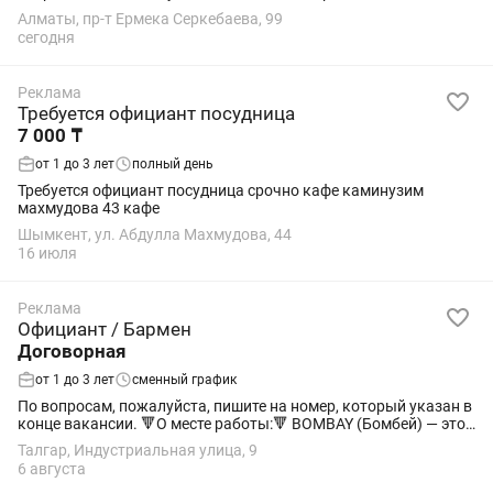
Алматы, пр-т Ермека Серкебаева, 99
сегодня
Реклама
Требуется официант посудница
7 000 ₸
от 1 до 3 лет
полный день
Требуется официант посудница срочно кафе каминузим
махмудова 43 кафе
Шымкент, ул. Абдулла Махмудова, 44
16 июля
Реклама
Официант / Бармен
Договорная
от 1 до 3 лет
сменный график
По вопросам, пожалуйста, пишите на номер, который указан в
конце вакансии. 🔻О месте работы:🔻 BOMBAY (Бомбей) — это
лицензированное казино, которое работает в специальной
Талгар, Индустриальная улица, 9
туристической зоне на...
6 августа