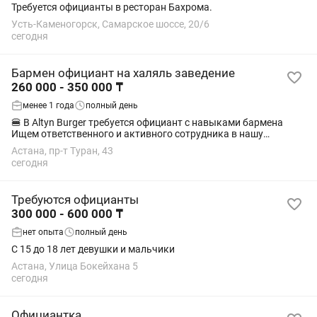
Требуется официанты в ресторан Бахрома.
Усть-Каменогорск, Самарское шоссе, 20/6
сегодня
Бармен официант на халяль заведение
260 000 - 350 000 ₸
менее 1 года
полный день
🍔 В Altyn Burger требуется официант с навыками бармена
Ищем ответственного и активного сотрудника в нашу
команду. Обязанности: • Обслуживание гостей • Приём и
Астана, пр-т Туран, 43
выдача заказов • Работа с кассой •...
сегодня
Требуются официанты
300 000 - 600 000 ₸
нет опыта
полный день
С 15 до 18 лет девушки и мальчики
Астана, Улица Бокейхана 5
сегодня
Официантка