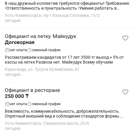
В наш дружный коллектив требуются официанты! Требования:
•Ответственность и пунктуальность •Умение работать в
команде •Опыт приветствуется, но не обязателен — всему
Усть-Каменогорск, пр-т Каныша Сатпаева, 15/2
обучим! Гибкий график, можно...
сегодня
Официант на летку. Майкудук
Договорная
нет опыта
сменный график
Рассматриваем кандидатов от 17 лет 3500 тг выход + 5% от
кассы на летке Развоза нет. Майкудук Всему обучаем
Караганда, ул. Тусупа Кузембаева, 81
сегодня
Официант в ресторане
250 000 ₸
нет опыта
сменный график
Вежливость, коммуникабельность, доброжелательность.
Опрятный внешний вид и соблюдение стандартов формы.
Грамотная речь и умение работать с гостями. Знание правил
Усть-Каменогорск, Самарское шоссе, 20/6
сервировки и обслуживания. ...
сегодня