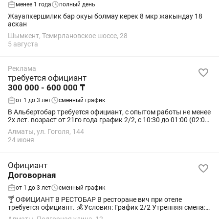
менее 1 года
полный день
Жауапкершилик бар окуы болмау керек 8 мкр жакындау 18
аскан
Шымкент, Темирлановское шоссе, 28
5 августа
Реклама
требуется официант
300 000 - 600 000 ₸
от 1 до 3 лет
сменный график
В Альбертобар требуется официант, с опытом работы не менее
2х лет. возраст от 21го года график 2/2, с 10:30 до 01:00 (02:00
Пт, Сб) 10% от личной кассы. зарплата 10го числа, 25го...
Алматы, ул. Гоголя, 144
24 июня
Официант
Договорная
от 1 до 3 лет
сменный график
🍸 ОФИЦИАНТ В РЕСТОБАР В ресторане вич при отеле
требуется официант. 💰 Условия: График 2/2 Утренняя смена:
08:00–14:00 — 6 000 тг за смену Вечерняя смена: 14:00–00:00 —