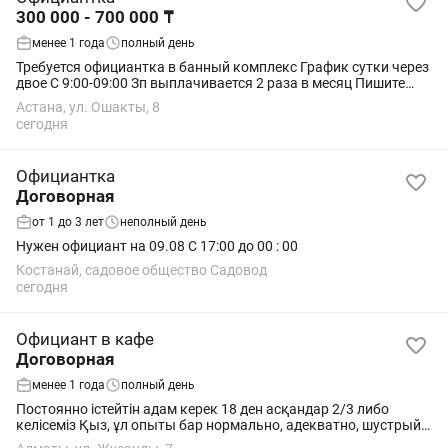
300 000 - 700 000 ₸
менее 1 года
полный день
Требуется официантка в банный комплекс График сутки через
двое С 9:00-09:00 Зп выплачивается 2 раза в месяц Пишите
сразу на , отправляйте резюме
Астана, ул. Ошакты, 8
сегодня
Официантка
Договорная
от 1 до 3 лет
неполный день
Нужен официант на 09.08 С 17:00 до 00 : 00
Костанай, садовое общество Садовод
сегодня
Официант в кафе
Договорная
менее 1 года
полный день
Постоянно істейтін адам керек 18 ден асқандар 2/3 либо
келісеміз Қыз, ұл опыты бар нормально, адекватно, шустрый
офиктар керек ❗❗❗