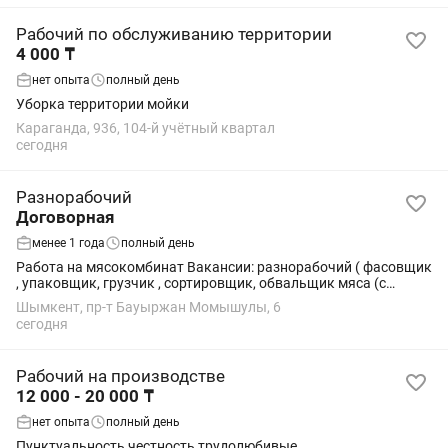
Рабочий по обслуживанию территории
4 000 ₸
нет опыта
полный день
Уборка территории мойки
Караганда, 936, 104-й учётный квартал
сегодня
Разнорабочий
Договорная
менее 1 года
полный день
Работа на мясокомбинат Вакансии: разнорабочий ( фасовщик
, упаковщик, грузчик , сортировщик, обвальщик мяса (с
опытом работы) , стикеровщик , комплектовщик и т.д)
Шымкент, пр-т Бауыржан Момышулы, 6
График: 6/1 Смена: с 08:00 до...
сегодня
Рабочий на производстве
12 000 - 20 000 ₸
нет опыта
полный день
Пунктуальность честность трудолюбивые