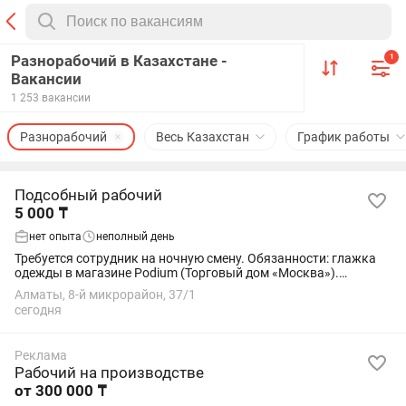
Разнорабочий в Казахстане -
1
Вакансии
1 253 вакансии
Разнорабочий
Весь Казахстан
График работы
Подсобный рабочий
5 000 ₸
нет опыта
неполный день
Требуется сотрудник на ночную смену. Обязанности: глажка
одежды в магазине Podium (Торговый дом «Москва»).
Ответственность, аккуратность и внимательность
Алматы, 8-й микрорайон, 37/1
обязательны.
сегодня
Реклама
Рабочий на производстве
от 300 000 ₸