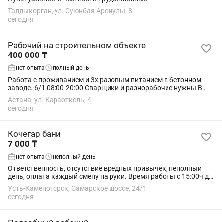
Талдыкорган, ул. Суюнбая Аронулы, 8
сегодня
Рабочий на строительном объекте
400 000 ₸
нет опыта
полный день
Работа с проживанием и 3х разовым питанием в бетонном
заводе. 6/1 08:00-20:00 Сварщики и разнорабочие нужны В
ближайшее время ЗП 400тыс
Астана, ул. Караоткель, 4
сегодня
Кочегар бани
7 000 ₸
нет опыта
неполный день
Ответственность, отсутствие вредных привычек, неполный
день, оплата каждый смену на руки. Время работы с 15:00ч до
24:00ч .
Усть-Каменогорск, Самарское шоссе, 24/1
сегодня