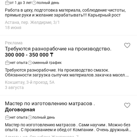
от 1 до 3 лет
полный день
Работа в цеху, подготовка материала, соблюдение чистоты,
прямые руки и желание зарабатывать!!! Карьерный рост
Астана, пер. Желдирме, 3/1
18 июня
Реклама
Требуются разнорабочие на производство.
300 000 - 350 000 ₸
нет опыта
сменный график
Требуются разнорабочие. На производство смазок.
Обязанности загрузка сыпучих материалов.закачка масел.
Слив и упаковка готовой продукции. Официальное
Кокшетау, 3-й проезд, 5А
трудоустройство,зарплата на карту форте...
3 августа
Мастер по изготовлению матрасов .
Договорная
нет опыта
полный день
Мастер по изготовлению матрасов . Сами научим . Можно без
опыта . С проживанием и обед от Компании . Очень дружный
коллектив. От 250 К