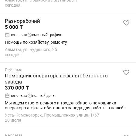
Алматы, ул. Орынбека Жаутикова, 7
сегодня
Разнорабочий
5 000 ₸
нет опыта
сменный график
Помощь по хозяйству, ремонту
Алматы, ул. Будённого, 25
сегодня
Реклама
Помощник оператора асфальтобетонного
завода
370 000 ₸
нет опыта
полный день
Мы ищем ответственного и трудолюбивого помощника
оператора асфальтобетонного завода для работы в нашей
команде! Обязанности: - Помощь оператору в управлении
Усть-Каменогорск, Промышленная улица, 1/67
оборудованием; - Контроль за процессом...
20 июля
Реклама