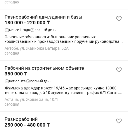
сегодня
Разнорабочий адм.здании и базы
180 000 - 220 000 ₸
менее 1 года
полный день
Основные обязанности: Выполнение различных
хозяйственных и производственных поручений руководства.
Проведение косметического ремонта помещений (покраска,
Актобе, ул. Жанкожа Батыра, 62А
шпаклевка, мелкий ремонт стен, потолков,...
сегодня
Рабочий на строительном объекте
350 000 ₸
нет опыта
полный день
Жумыска адамдар кажет 19/45 жас арасында кунне 13000
тенге оплата каждый 10 жумыс кун сайын график 6/1 Сагат.
8:30 дан 19:00 ге шиын жумыска икемы бар адамдар
Астана, ул. Жошы хана, 10/1
хабарласыныздар
сегодня
Разнорабочий
250 000 - 480 000 ₸