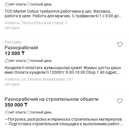
нет опыта
полный день
ТОО Master Colour требуются работники в цех. Фасовка,
работа в цехе. Работа для мужчин. С графиком 6/1 с 9:00 до
18:00.
Алматы, Тюлькубасская улица, 2
сегодня
Реклама
Разнорабочий
12 000 ₸
нет опыта
полный день
Кунделікті оплатаға жумысшылар қажет Жумыс қатты қиын
емес Оплата кунделікті 12000тг 8.00-18.00 Сбор 7.40 Адрес;
Жамакаева 187
Алматы, ул. Бекена Жамакаева, 187
сегодня
Разнорабочий на строительном объекте
350 000 ₸
нет опыта
полный день
—Погрузка, разгрузка и переноска строительных материалов.
— Подготовка строительной площадки к выполнению работ.
— Сборка и разборка временных конструкций, ограждений,