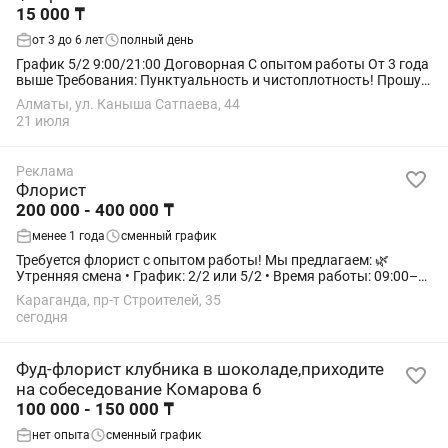
15 000 ₸
от 3 до 6 лет
полный день
График 5/2 9:00/21:00 Договорная С опытом работы От 3 года
выше Требования: Пунктуальность и чистоплотность! Прошу
писать в +
Алматы, ул. Каныша Сатпаева, 44
21 июля
Реклама
Флорист
200 000 - 400 000 ₸
менее 1 года
сменный график
Требуется флорист с опытом работы! Мы предлагаем: 🌿
Утренняя смена • График: 2/2 или 5/2 • Время работы: 09:00–
17:00 • Продолжительность смены: 8 часов • Заработная
Караганда, пр-т Строителей, 35
плата: 8 000 тг за смену +...
сегодня
Фуд-флорист клубника в шоколаде,приходите
на собеседование Комарова 6
100 000 - 150 000 ₸
нет опыта
сменный график