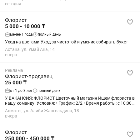
сегодня
Флорист
5 000 - 10 000 ₸
менее 1 года
полный день
Уход на цветами.Уход за чистотой и умение собирать букет
Астана, ул. Умай Ана, 14
вчера
Реклама
Флорист-продавец
25 000 ₸
от 1 до 3 лет
полный день
У ВАКАНСИЯ: ФЛОРИСТ Цветочный магазин Ищем флориста в
нашу команду! Условия: • График: 2/2 • Время работы: с 10:00
до 23:00 • Зарплата: 25 000 т в день • Дружный коллектив •
Алматы, ул. Алиби Жангельдина, 18
Комфортные условия...
вчера
Флорист
250 000 - 450 000 ₸