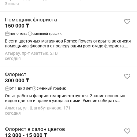
трудоустройство Зарплата раз...
3 июля
Помощник флориста
150 000 ₸
нет опыта
сменный график
В сети цветочных магазинов Romeo flowers открыта вакансия
помощника флориста с последующим ростом до флориста.
Данная позиция открыта для людей, кто хотел бы стать
Атырау, пр-т Азаттык, 21В
профессиональным флористом, но...
сегодня
Флорист
300 000 ₸
от 1 до 3 лет
сменный график
Опыт работы флористом приветствуется. Знание основных
видов цветов и правил ухода за ними. Умение собирать
букеты и композиции разных стилей. Чувство вкуса,
Алматы, ул. Шагабутдинова, 171
аккуратность и внимание к деталям. ...
сегодня
Флорист в салон цветов
12 000 - 15 000 ₸