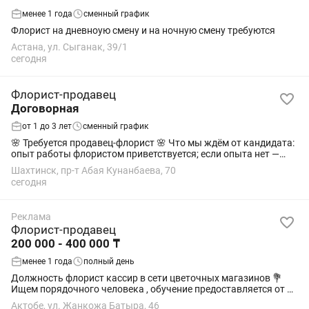
менее 1 года
сменный график
Флорист на дневноую смену и на ночную смену требуются
Астана, ул. Сыганак, 39/1
сегодня
Флорист-продавец
Договорная
от 1 до 3 лет
сменный график
🌸 Требуется продавец-флорист 🌸 Что мы ждём от кандидата:
опыт работы флористом приветствуется; если опыта нет —
рассмотрим быстро обучаемого, ответственного и
Шахтинск, пр-т Абая Кунанбаева, 70
аккуратного человека; вежливое...
сегодня
Реклама
Флорист-продавец
200 000 - 400 000 ₸
менее 1 года
полный день
Должность флорист кассир в сети цветочных магазинов 💐
Ищем порядочного человека , обучение предоставляется от 18
лет
Актобе, ул. Жанкожа Батыра, 46