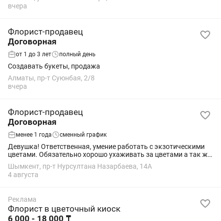
вчера
Флорист-продавец
Договорная
от 1 до 3 лет
полный день
Создавать букеты, продажа
Алматы, пр-т Суюнбая, 2/8
вчера
Флорист-продавец
Договорная
менее 1 года
сменный график
Девушка! Ответственная, умение работать с экзотическими
цветами. Обязательно хорошо ухаживать за цветами а так же
красиво продавать их! Приветливая, отзывчивая!♥️
Шымкент, пр-т Нурсултана Назарбаева, 14А
4 августа
Реклама
Флорист в цветочный киоск
6 000 - 18 000 ₸