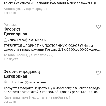
также без опыта ✅ Название компании: Raushan flowers 💰
Зарплата: 12000 тг с опытом за смену 10000 тг без опыта 📅
Астана, ул. Бухар Жырау, 31
График работы: с 20:00...
сегодня
Реклама
Флорист
Договорная
менее 1 года
полный день
ТРЕБУЕТСЯ ФЛОРИСТ НА ПОСТОЯННУЮ ОСНОВУ! Ищем
флориста в нашу команду График: 2/2 с 09:00 до 00:00 Адрес:
Республики 3/3 Если вы любите цветы и умеете создавать
Астана, Косшы, ул. Республики, 3
красивые букеты — будем рады...
1 августа
Флорист-продавец
Договорная
от 1 до 3 лет
полный день
Требуется флорист , в цветочную мастерскую в центре города ,
работаем с экзотикой и классикой, график работы с 9:00 до
00:00 , оплата договорная +дорожные
Караганда, пр-т Нурсултана Назарбаева, 1
сегодня