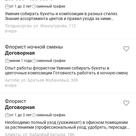
от 1 до 3 лет
сменный график
Умение собирать букеты и композиции в разных стилях.
Знание ассортимента цветов и правил ухода за ними
(подрезка, обработка, хранение, смена воды). Хороший вкус,
Талдыкорган, ул. Жансугурова, 112
чувство цвета и композиции. ...
вчера
Флорист ночной смены
Договорная
менее 1 года
сменный график
Опыт работы флористом Умение собирать букеты и
цветочные композиции Готовность работать в ночную смену
Актобе, ул. Братьев Жубановых, 308
вчера
Флорист
Договорная
от 1 до 3 лет
сменный график
Необходимо полный уход (ухаживает) в офисном помещении
за растениями (профессиональный уход, удобрять, пересадка
итд)
Алматы, ул. Кабанбай батыра, 186