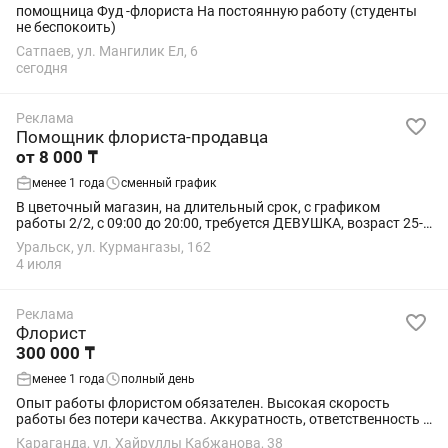
помощница Фуд -флориста На постоянную работу (студенты
не беспокоить)
Сатпаев, ул. Мангилик Ел, 6
сегодня
Реклама
Помощник флориста-продавца
от 8 000 ₸
менее 1 года
сменный график
В цветочный магазин, на длительный срок, с графиком
работы 2/2, с 09:00 до 20:00, требуется ДЕВУШКА, возраст 25-
30 лет, опрятный внешний вид, физически активная,
Уральск, ул. Курмангазы, 162
общительная. Остальные требования и...
4 июля
Реклама
Флорист
300 000 ₸
менее 1 года
полный день
Опыт работы флористом обязателен. Высокая скорость
работы без потери качества. Аккуратность, ответственность и
хороший вкус. Работа на %(от 220000-400000), официальное
Караганда, ул. Хайруллы Кабжанова, 38