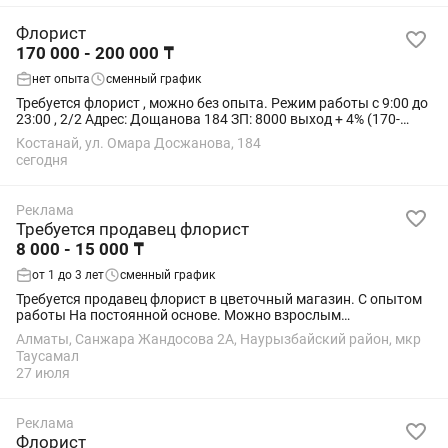
Флорист
170 000 - 200 000 ₸
нет опыта
сменный график
Требуется флорист , можно без опыта. Режим работы с 9:00 до
23:00 , 2/2 Адрес: Дощанова 184 ЗП: 8000 выход + 4% (170-
200тыс) С ростом стажа растет и ЗП Обязанности: - сборка
Костанай, ул. Омара Досжанова, 184
букетов и композиции...
сегодня
Реклама
Требуется продавец флорист
8 000 - 15 000 ₸
от 1 до 3 лет
сменный график
Требуется продавец флорист в цветочный магазин. С опытом
работы На постоянной основе. Можно взрослым
женщинам.График 5/2 либо 6/1. Если вы готовы учиться
Алматы, Санжара Жандосова 2А, Наурызбайский район, мкр
новому, то ждем вас. все дополнительные...
Таусамал
27 июля
Реклама
Флорист