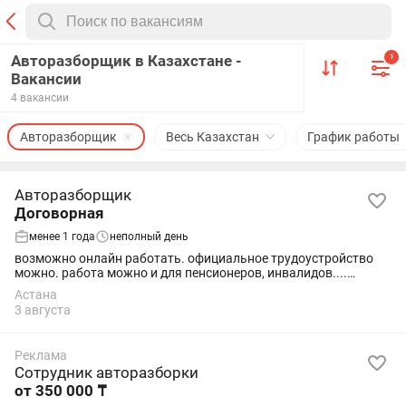
Авторазборщик в Казахстане -
1
Вакансии
4 вакансии
Авторазборщик
Весь Казахстан
График работы
Авторазборщик
Договорная
менее 1 года
неполный день
возможно онлайн работать. официальное трудоустройство
можно. работа можно и для пенсионеров, инвалидов....
Требуется человек для поиска автосервисов, также фирм
Астана
организаций.. предлагать наш...
3 августа
Реклама
Сотрудник авторазборки
от 350 000 ₸