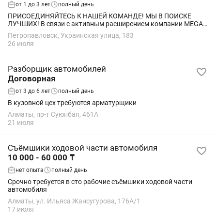
от 1 до 3 лет
полный день
ПРИСОЕДИНЯЙТЕСЬ К НАШЕЙ КОМАНДЕ! МЫ В ПОИСКЕ
ЛУЧШИХ! В связи с активным расширением компании MEGA
Авторазбор, мы объявляем набор сотрудников в г.
Петропавловск, Украинская улица, 183
Петропавловск. Если вы хотите работать в стабильной...
26 июля
Разборщик автомобилей
Договорная
от 3 до 6 лет
полный день
В кузовной цех требуются арматурщики
Алматы, пр-т Суюнбая, 461А
21 июля
Съёмшики ходовой части автомобиля
10 000 - 60 000 ₸
нет опыта
полный день
Срочно требуется в сто рабочие съёмшики ходовой части
автомобиля
Алматы, ул. Ильяса Жансугурова, 176А/1
17 июля