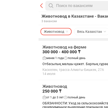
Животновод в Казахстане - Вака
3 вакансии
Животновод
Весь Казахстан
Животновод на ферме
300 000 - 400 000 ₸
менее 1 года
полный день
Отбасылық малшы қажет. Барлық сұрақт
Каскелен, трасса Алматы-Бишкек, 27А
14 июля
Животновод
250 000 ₸
от 1 до 3 лет
полный день
ОБЯЗАННОСТИ: Уход за сельскохозяйственными животными Кормление и поение животных Наблюдение за состоянием здоровья животных и