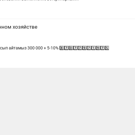
нном хозяйстве
йтамыз 300 000 + 5-10% 8️⃣7️⃣0️⃣7️⃣7️⃣9️⃣7️⃣1️⃣9️⃣7️⃣5️⃣