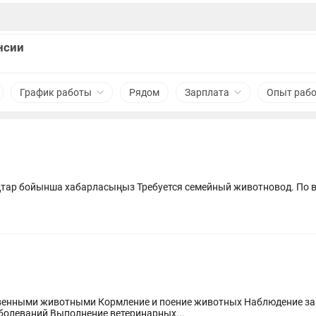
нсии
График работы
Рядом
Зарплата
Опыт раб
ар бойынша хабарласыңыз Требуется семейный животновод. По в
своевременное выявление признаков заболеваний Выполнение ветеринарных...