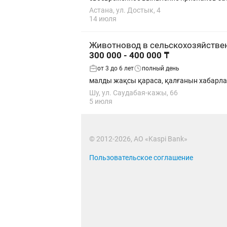
Астана, ул. Достык, 4
14 июля
Животновод в сельскохозяйстве
300 000 - 400 000 ₸
от 3 до 6 лет
полный день
малды жақсы қараса, қалғанын хабарласып а
Шу, ул. Саудабая-кажы, 66
5 июля
© 2012-2026, АО «Kaspi Bank»
Пользовательское соглашение