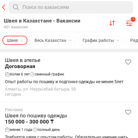
Швея в Казахстане - Вакансии
1
401 вакансия
Швея
Весь Казахстан
График работы
Ря
Швея в ателье
Договорная
более 6 лет
сменный график
Опыт работы по пошиву и подгонке одежды не менее 5лет
Алматы, ул. Наурызбай батыра, 50
сегодня
Реклама
Швея по пошиву одежды
150 000 - 300 000 ₸
менее 1 года
полный день
Требуется швея с опытом работы. Обязательно умение шить