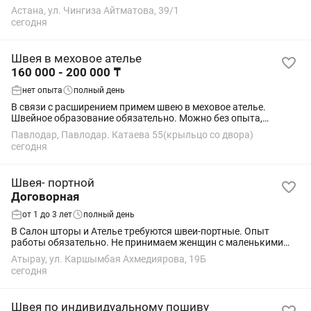
есть . Прошу не беспокоить студентов , график полный
Астана, ул. Чингиза Айтматова, 39/1
рабочий день с 10:00-19:00 6/1...
сегодня
Швея в меховое ателье
160 000 - 200 000 ₸
нет опыта
полный день
В связи с расширением примем швею в меховое ателье.
Швейное образование обязательно. Можно без опыта,
обучаем для себя сами. Зарплата сдельная.
Павлодар, Павлодар. Катаева 55(крыльцо со двора)
сегодня
Швея- портной
Договорная
от 1 до 3 лет
полный день
В Салон шторы и Ателье требуются швеи-портные. Опыт
работы обязательно. Не принимаем женщин с маленькими
детьми! Адрес: Балыкши-Ландыш
Атырау, ул. Каршымбая Ахмедиярова, 19Б
сегодня
Швея по индивидуальному пошиву