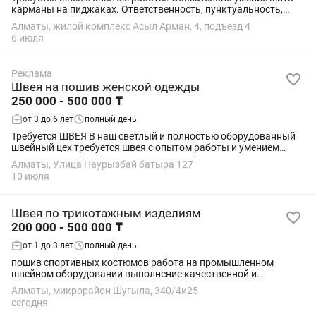
карманы на пиджаках. Ответственность, пунктуальность,
аккуратность.
Алматы, жилой комплекс Асыл Арман, 4, подъезд 4
6 июля
Реклама
Швея на пошив женской одежды
250 000 - 500 000 ₸
от 3 до 6 лет
полный день
Требуется ШВЕЯ В наш светлый и полностью оборудованный
швейный цех требуется швея с опытом работы и умением
шить на промышленных машинах. Специализация: пошив
Алматы, Улица Наурызбай батыра 127
женской одежды. -Имеется испытательный...
10 июля
Швея по трикотажным изделиям
200 000 - 500 000 ₸
от 1 до 3 лет
полный день
пошив спортивных костюмов работа на промышленном
швейном оборудовании выполнение качественной и
аккуратной строчки соблюдение сроков и технологии пошива
Алматы, микрорайон Шугыла, 340/4к25
сегодня