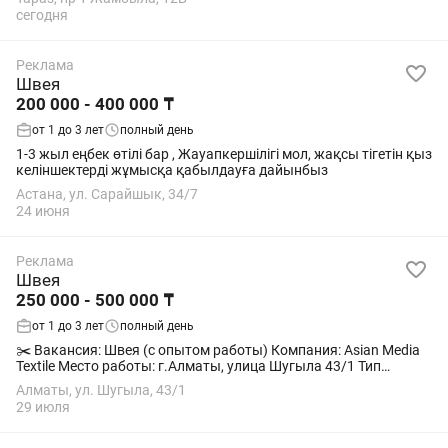
сегодня
Реклама
Швея
200 000 - 400 000 ₸
от 1 до 3 лет
полный день
1-3 жыл еңбек өтілі бар , Жауапкершілігі мол, жақсы тігетін қыз
келіншектерді жұмысқа қабылдауға дайынбыз
Астана, ул. Сарайшык, 34/7
24 июня
Реклама
Швея
250 000 - 500 000 ₸
от 1 до 3 лет
полный день
✂️ Вакансия: Швея (с опытом работы) Компания: Asian Media
Textile Место работы: г.Алматы, улица Шугыла 43/1 Тип
занятости: Полная занятость, стабильный график ⸻ 🧵 О
Алматы, ул. Шугыла, 43/1
компании Asian Media Textile...
29 июля