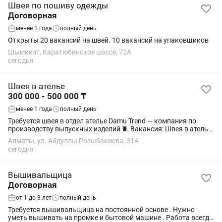
Швея по пошиву одежды
Договорная
менее 1 года
полный день
Открыты 20 вакансий на швей. 10 вакансий на упаковщиков
Шымкент, Каратюбинское шоссе, 72А
сегодня
Швея в ателье
300 000 - 500 000 ₸
менее 1 года
полный день
Требуется швея в отдел ателье Damu Trend — компания по
производству выпускных изделий 🧵 Вакансия: Швея в ателье
📍 Условия работы: — График: 6/1 — Будние дни: 10:00 – 19:00
Алматы, ул. Абдуллы Розыбакиева, 31А
— Суббота: короткий...
сегодня
Вышивальщица
Договорная
от 1 до 3 лет
полный день
Требуется вышивальщица на постоянной основе . Нужно
уметь вышивать на промке и бытовой машине . Работа всегда