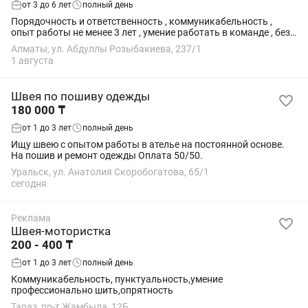
от 3 до 6 лет
полный день
Порядочность и ответственность , коммуникабельность ,
опыт работы не менее 3 лет , умение работать в команде , без
вредных привычек. Отточенный почерк . Знание люксовых
Алматы, ул. Абдуллы Розыбакиева, 237/1
обработок.
1 августа
Швея по пошиву одежды
180 000 ₸
от 1 до 3 лет
полный день
Ищу швею с опытом работы в ателье на постоянной основе.
На пошив и ремонт одежды Оплата 50/50.
Уральск, ул. Анатолия Скоробогатова, 65/1
сегодня
Реклама
Швея-мотористка
200 - 400 ₸
от 1 до 3 лет
полный день
Коммуникабельность, пунктуальность,умение
профессионально шить,опрятность
Тараз, пр-т Жамбыла, 12Б