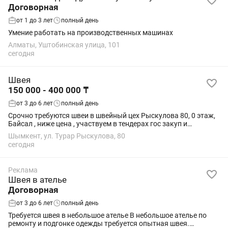
Договорная
от 1 до 3 лет
полный день
Умение работать на производственных машинах
Алматы, Уштобинская улица, 101
сегодня
Швея
150 000 - 400 000 ₸
от 3 до 6 лет
полный день
Срочно требуются швеи в швейный цех Рыскулова 80, 0 этаж,
Байсал , ниже цена , участвуем в тендерах гос закуп и
Самурык, работа стабильная, все соц пакеты имеются, 9-
Шымкент, ул. Турар Рыскулова, 80
18.00, обед 12.30-13.00 зарплата...
сегодня
Реклама
Швея в ателье
Договорная
от 3 до 6 лет
полный день
Требуется швея в небольшое ателье В небольшое ателье по
ремонту и подгонке одежды требуется опытная швея.