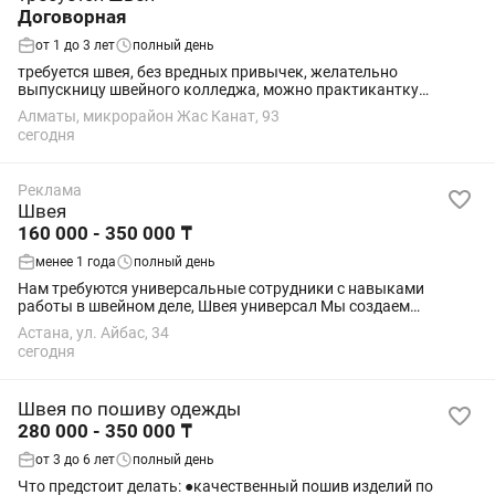
Договорная
от 1 до 3 лет
полный день
требуется швея, без вредных привычек, желательно
выпускницу швейного колледжа, можно практикантку
швейного колледжа.
Алматы, микрорайон Жас Канат, 93
сегодня
Реклама
Швея
160 000 - 350 000 ₸
менее 1 года
полный день
Нам требуются универсальные сотрудники с навыками
работы в швейном деле, Швея универсал Мы создаем
уникальные продукты, давая им вторую жизнь. Мы ищем
Астана, ул. Айбас, 34
людей, готовых выполнять любую работу: -...
сегодня
Швея по пошиву одежды
280 000 - 350 000 ₸
от 3 до 6 лет
полный день
Что предстоит делать: ●качественный пошив изделий по