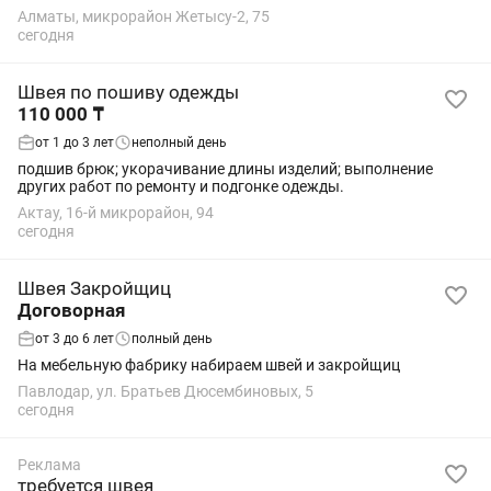
Требования: профессиональный опыт в ремонте и подгонке
Алматы, микрорайон Жетысу-2, 75
одежды; умение кроить и шить; ...
сегодня
Швея по пошиву одежды
110 000 ₸
от 1 до 3 лет
неполный день
подшив брюк; укорачивание длины изделий; выполнение
других работ по ремонту и подгонке одежды.
Актау, 16-й микрорайон, 94
сегодня
Швея Закройщиц
Договорная
от 3 до 6 лет
полный день
На мебельную фабрику набираем швей и закройщиц
Павлодар, ул. Братьев Дюсембиновых, 5
сегодня
Реклама
требуется швея