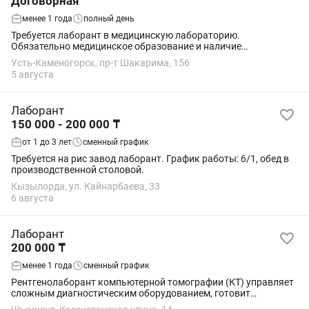
Договорная
менее 1 года
полный день
Требуется лаборант в медицинскую лабораторию.
Обязательно медицинское образование и наличие
действующего сертификата.
Усть-Каменогорск, пр-т Шакарима, 156
5 августа
Лаборант
150 000 - 200 000 ₸
от 1 до 3 лет
сменный график
Требуется на рис завод лаборант. График работы: 6/1, обед в
производственной столовой.
Кызылорда, ул. Кайнарбаева, 33
6 августа
Лаборант
200 000 ₸
менее 1 года
сменный график
Рентгенолаборант компьютерной томографии (КТ) управляет
сложным диагностическим оборудованием, готовит
пациентов к сканированию, контролирует дозу излучения и