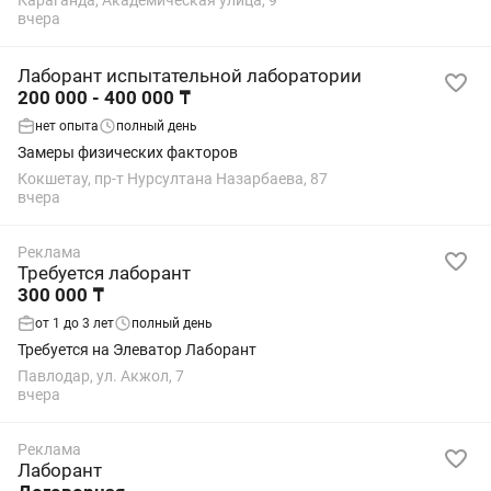
Караганда, Академическая улица, 9
компьютером (Word, Excel, электронная...
вчера
Лаборант испытательной лаборатории
200 000 - 400 000 ₸
нет опыта
полный день
Замеры физических факторов
Кокшетау, пр-т Нурсултана Назарбаева, 87
вчера
Реклама
Требуется лаборант
300 000 ₸
от 1 до 3 лет
полный день
Требуется на Элеватор Лаборант
Павлодар, ул. Акжол, 7
вчера
Реклама
Лаборант