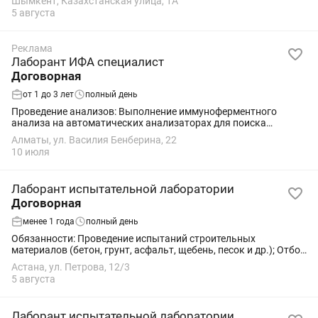
Шымкент, Казахстанская улица, 1А
обрабатывает цифровые снимки, работая в...
5 августа
Реклама
Лаборант ИФА специалист
Договорная
от 1 до 3 лет
полный день
Проведение анализов: Выполнение иммуноферментного
анализа на автоматических анализаторах для поиска
вирусов, инфекций, гормонов и онкомаркеров.Подготовка
Алматы, ул. Василия Бенберина, 22
проб: Взятие и правильная подготовка...
10 июля
Лаборант испытательной лаборатории
Договорная
менее 1 года
полный день
Обязанности: Проведение испытаний строительных
материалов (бетон, грунт, асфальт, щебень, песок и др.); Отбор
проб на строительных объектах; Подготовка образцов к
Астана, ул. Петрова, 12/3
испытаниям; Ведение журналов...
5 августа
Лаборант испытательной лаборатории