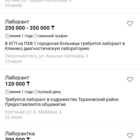
Астана, ул. Турара Рыскулова, 6
коммуникабельность🤝,...
23 июля
Лаборант
250 000 - 350 000 ₸
менее 1 года
сменный график
В КГП на ПХВ 1 городская больница требуется лаборант в
Клинико диагностическую лабораторию .
Петропавловск, ул. Каныша Сатпаева, 3
23 июля
Лаборант
120 000 ₸
менее 1 года
полный день
Требуется лаборант в содружество Тарановский район
Предоставляется общежитие
Костанай, ул. Б. Майлина, 4
22 июля
Лаборантка
300 000 ₸