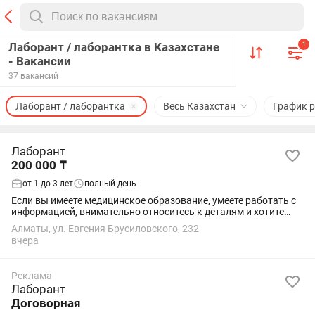
Лаборант / лаборантка в Казахстане
1
- Вакансии
37 вакансий
Лаборант / лаборантка
Весь Казахстан
График 
Лаборант
200 000 ₸
от 1 до 3 лет
полный день
Если вы имеете медицинское образование, умеете работать с
информацией, внимательно относитесь к деталям и хотите
развиваться в сфере медицинского сервиса - будем рады
Алматы, ул. Евгения Брусиловского, 232
видеть вас в нашей...
вчера
Реклама
Лаборант
Договорная