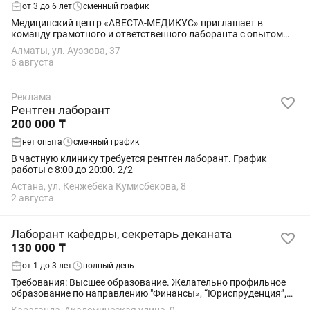
от 3 до 6 лет
сменный график
Медицинский центр «АВЕСТА-МЕДИКУС» приглашает в
команду грамотного и ответственного лаборанта с опытом
работы на автоматических лабораторных анализаторах.
Алматы, ул. Ауэзова, 37
Оборудование: автоматический...
6 августа
Реклама
Рентген лаборант
200 000 ₸
нет опыта
сменный график
В частную клинику требуется рентген лаборант. График
работы с 8:00 до 20:00. 2/2
Астана, ул. Кенжебека Кумисбекова, 8
2 августа
Лаборант кафедры, секретарь деканата
130 000 ₸
от 1 до 3 лет
полный день
Требования: Высшее образование. Желательно профильное
образование по направлению "Финансы», “Юриспруденция”,
"Менеджмент»". Знания и навыки: Навыки работы с