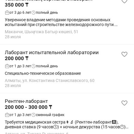
350 000 ₸
от 3 до 6 лет
полный день
Уверенное владение методами проведения основных
испытаний при строительстве железнодорожного пути.
Уверенное владение офисными программами (MS Office).
Маканчи, Шыңғожа Батыр көшесі, 51
Умение самостоятельно оформлять протоколы...
28 июля
Лаборант испытательной лаборатории
200 000 ₸
от 1 до 3 лет
полный день
Специально-техническое образование
Алматы, ул. Константина Станиславского, 60
28 июля
Рентген-лаборант
200 000 - 300 000 ₸
от 1 до 3 лет
сменный график
Требуется медицинская сестра👩🔬 (Рентген-лаборант🩻),
дневная ставка (9 часов🕔) + ночные дежурства (15 часов🕛).
Умение работать в команде, стрессоустойчивость 🤯😵💫🥴😤,