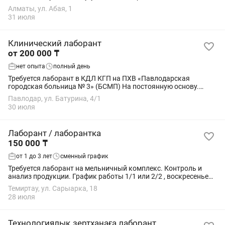
компания HERICIUM-REX (DR. EVENK) приглашает в свою
Алматы, ул. Абая, 1
команду лаборанта. Мы предлагаем: ✅...
31 июля
Клинический лаборант
от 200 000 ₸
нет опыта
полный день
Требуется лаборант в КДЛ КГП на ПХВ «Павлодарская
городская больница № 3» (БСМП) На постоянную основу.
Можно с опытом и без. Работа дневная в лаборатории
Павлодар, ул. Батурина, 4/1
стационара и в экспресс- лаборатории по...
30 июля
Лаборант / лаборантка
150 000 ₸
от 1 до 3 лет
сменный график
Требуется лаборант на мельничный комплекс. Контроль и
анализ продукции. График работы 1/1 или 2/2 , воскресенье
выходной.
Темиртау, ул. Сарыарка, 18
28 июля
Технологиялық зертханаға лаборант