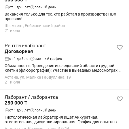
от 1 до 3 лет
полный день
Вакансия только для тех, кто работал в производстве ПВХ
профиля!
Шымкент, Енбекшинский район
21 июля
Рентген-лаборант
Договорная
от 1 до 3 лет
сменный график
Обязанности: Проведение исследований области грудной
клетки (флюорография); Участие в выездных медосмотрах.
Требования: Наличие действующего сертификата на
Астана, ул. Малика Габдуллина, 19
осуществление медицинской деятельности в...
21 июля
Лаборант / лаборантка
250 000 ₸
от 1 до 3 лет
полный день
Гистологическая лаборатория ищет Аккуратная,
ответственная, дисциплинированная. График для опытных
сменный 6/1. С 8.00-17.00часов. Страховка, пенсионка,
Алматы, ул. Кенесары хана, 54/24