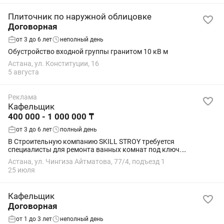
Плиточник по наружной облицовке
Договорная
от 3 до 6 лет
неполный день
Обустройство входной группы гранитом 10 кВ м
Астана, ул. Конституции, 16
5 августа
Реклама
Кафельщик
400 000 - 1 000 000 ₸
от 3 до 6 лет
полный день
В Строительную компанию SKILL STROY требуется
специалисты для ремонта ванных комнат под ключ.
Заработная плата начинается от 400.000 до 1.000.000 всё
Астана, ул. Чингиза Айтматова, 77/4, подъезд 1
зависит от вас сколько санузлов в месяц сделаете...
25 июля
Кафельщик
Договорная
от 1 до 3 лет
неполный день