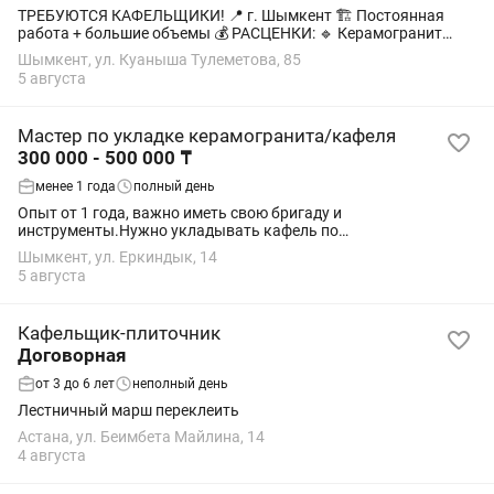
ТРЕБУЮТСЯ КАФЕЛЬЩИКИ! 📍 г. Шымкент 🏗 Постоянная
работа + большие объемы 💰 РАСЦЕНКИ: 🔹 Керамогранит
1200×600 • Стены + запил 45° — 8 500 тг/м2 • Пол — 6 500 тг/м2
Шымкент, ул. Куаныша Тулеметова, 85
🔹 Керамогранит 600×600 •...
5 августа
Мастер по укладке керамогранита/кафеля
300 000 - 500 000 ₸
менее 1 года
полный день
Опыт от 1 года, важно иметь свою бригаду и
инструменты.Нужно укладывать кафель по
полу,стена,балкон,кухня
Шымкент, ул. Еркиндык, 14
5 августа
Кафельщик-плиточник
Договорная
от 3 до 6 лет
неполный день
Лестничный марш переклеить
Астана, ул. Беимбета Майлина, 14
4 августа