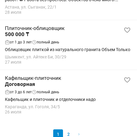
Своевременная оплата! 💰 Расценки: Плитка 60×120 см • Пол —
Астана, ул. Сыганак, 22/1
5 500 тг/м² • Стены — 10 000...
28 июля
Плиточник-облицовщик
500 000 ₸
от 1 до 3 лет
полный день
Облицовщик плиткой из натурального гранита Объем Только
Шымкент, ул. Айтеке Би, 30/29
27 июля
Кафельщик-плиточник
Договорная
от 3 до 6 лет
полный день
Кафельщик и плиточник и отделочники надо
Караганда, ул. Гоголя, 34/5
26 июля
1
2