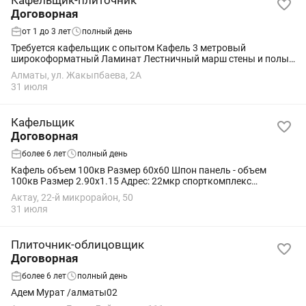
Кафельщик-плиточник
Договорная
от 1 до 3 лет
полный день
Требуется кафельщик с опытом Кафель 3 метровый
широкоформатный Ламинат Лестничный марш стены и полы
Цена от 8000 за квадрат
Алматы, ул. Жакыпбаева, 2А
31 июля
Кафельщик
Договорная
более 6 лет
полный день
Кафель объем 100кв Размер 60х60 Шпон панель - объем
100кв Размер 2.90х1.15 Адрес: 22мкр спорткомплекс
8️⃣7️⃣0️⃣1️⃣5116060
Актау, 22-й микрорайон, 50
31 июля
Плиточник-облицовщик
Договорная
более 6 лет
полный день
Адем Мурат /алматы02