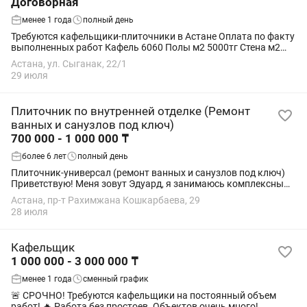
Договорная
менее 1 года
полный день
Требуются кафельщики-плиточники в Астане Оплата по факту
выполненных работ Кафель 6060 Полы м2 5000тг Стена м2
7000тг Кафель 12060 Стена 10 000 тг Пол 5 500 тг Доп работы:
Астана, ул. Сыганак, 22/1
ГКЛ короб 20 000тг Ванна...
29 июля
Плиточник по внутренней отделке (Ремонт
ванных и санузлов под ключ)
700 000 - 1 000 000 ₸
более 6 лет
полный день
Плиточник-универсал (ремонт ванных и санузлов под ключ)
Приветствую! Меня зовут Эдуард, я занимаюсь комплексным
ремонтом квартир в г. Астана и полностью организую весь
Астана, пр-т Рахимжана Кошкарбаева, 29
рабочий процесс. Моя...
28 июля
Кафельщик
1 000 000 - 3 000 000 ₸
менее 1 года
сменный график
🚨 СРОЧНО! Требуются кафельщики на постоянный объем
работ! 🔥 Работа без простоев. Объектов очень много!