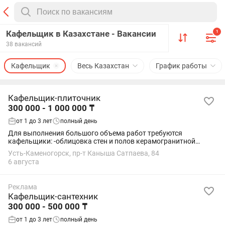
Кафельщик в Казахстане - Вакансии
1
38 вакансий
Кафельщик
Весь Казахстан
График работы
Кафельщик-плиточник
300 000 - 1 000 000 ₸
от 1 до 3 лет
полный день
Для выполнения большого объема работ требуются
кафельщики: -облицовка стен и полов керамогранитной
плиткой -оплата по факту выполненных работ ( сдельная
Усть-Каменогорск, пр-т Каныша Сатпаева, 84
оплата труда) -стабильный объем работ г...
6 августа
Реклама
Кафельщик-сантехник
300 000 - 500 000 ₸
от 1 до 3 лет
полный день