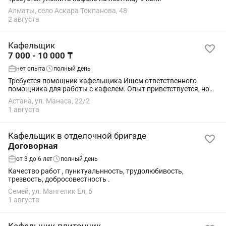
Алматы, село Аскара Токпанова, 48
2 августа
Кафельщик
7 000 - 10 000 ₸
нет опыта
полный день
Требуется помощник кафельщика Ищем ответственного
помощника для работы с кафелем. Опыт приветствуется, но
не обязателен — всему научим. Возраст от 19 до 25. Оплата
Астана, ул. Манаса, 22/2
договорная. По всем вопросам...
1 августа
Кафельщик в отделочной бригаде
Договорная
от 3 до 6 лет
полный день
Качество работ , пунктуальнность, трудолюбивость,
трезвость, добросовестность .
Семей, ул. Мангелик Ел, 6
1 августа