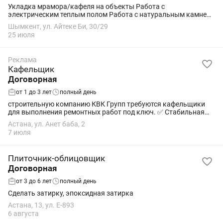
Укладка мрамора/кафеля на объекты Работа с
электрическим теплым полом Работа с натуральным камнем-
гранит, мрамор Не объем, постоянная работа! Пишите на Не
Шымкент, ул. Айтеке Би, 30/29
звонить!
25 июля
Реклама
Кафельщик
Договорная
от 1 до 3 лет
полный день
строительную компанию КВК Групп требуются кафельщики
для выполнения ремонтных работ под ключ. ✅ Стабильная
работа ✅ Своевременная оплата ✅ Выплаты до 3 раз в месяц
Астана, ул. Анет баба, 2
📲 По всем вопросам пишите в : +
7 июля
Плиточник-облицовщик
Договорная
от 3 до 6 лет
полный день
Сделать затирку, эпоксидная затирка
Астана, 13, ул. Е-893
6 августа