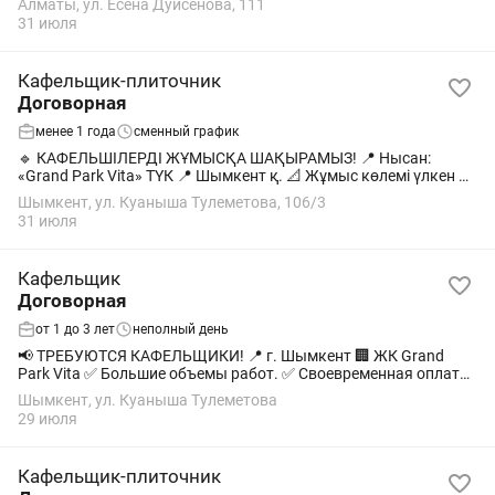
Алматы, ул. Есена Дуйсенова, 111
31 июля
Кафельщик-плиточник
Договорная
менее 1 года
сменный график
🔹 КАФЕЛЬШІЛЕРДІ ЖҰМЫСҚА ШАҚЫРАМЫЗ! 📍 Нысан:
«Grand Park Vita» ТҮК 📍 Шымкент қ. 📐 Жұмыс көлемі үлкен ✔️
Тұрақты жұмыспен қамту ✔️ Уақытылы төлемақы ✔️ Ұзақ
Шымкент, ул. Куаныша Тулеметова, 106/3
мерзімді ынтымақтастық 💰 Жұмыс...
31 июля
Кафельщик
Договорная
от 1 до 3 лет
неполный день
📢 ТРЕБУЮТСЯ КАФЕЛЬЩИКИ! 📍 г. Шымкент 🏢 ЖК Grand
Park Vita ✅ Большие объемы работ. ✅ Своевременная оплата.
✅ Постоянная загрузка. 💰 Расценки: Кафель на пол — 3 500
Шымкент, ул. Куаныша Тулеметова
тг/м² Кафель на стены — 5...
29 июля
Кафельщик-плиточник