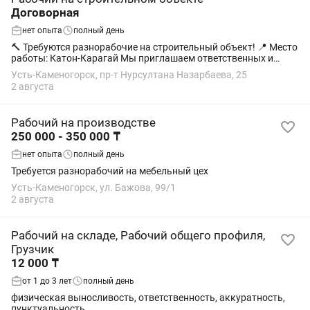
Договорная
нет опыта
полный день
🔨 Требуются разнорабочие на строительный объект! 📍 Место
работы: Катон-Карагай Мы приглашаем ответственных и
трудолюбивых сотрудников для работы на строительном
Усть-Каменогорск, пр-т Нурсултана Назарбаева, 25
объекте. Мы предлагаем: • 💰...
2 августа
Рабочий на производстве
250 000 - 350 000 ₸
нет опыта
полный день
Требуется разнорабочий на мебельный цех
Усть-Каменогорск, ул. Бажова, 99/1
2 августа
Рабочий на складе, Рабочий общего профиля,
Грузчик
12 000 ₸
от 1 до 3 лет
полный день
физическая выносливость, ответственность, аккуратность,
пунктуальность.