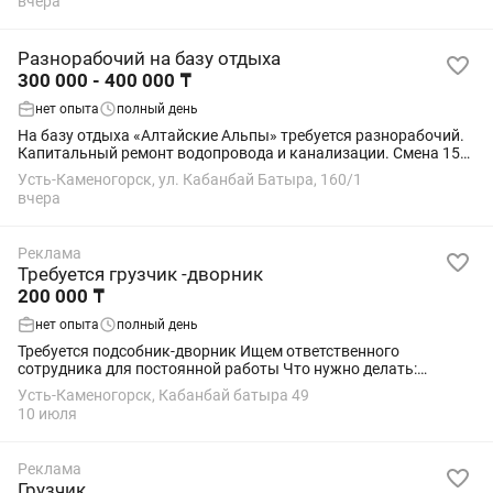
вчера
Разнорабочий на базу отдыха
300 000 - 400 000 ₸
нет опыта
полный день
На базу отдыха «Алтайские Альпы» требуется разнорабочий.
Капитальный ремонт водопровода и канализации. Смена 15
000 тг
Усть-Каменогорск, ул. Кабанбай Батыра, 160/1
вчера
Реклама
Требуется грузчик -дворник
200 000 ₸
нет опыта
полный день
Требуется подсобник-дворник Ищем ответственного
сотрудника для постоянной работы Что нужно делать:
-помощь на аптечном складе( лёгкие медикаменты, коробки
Усть-Каменогорск, Кабанбай батыра 49
не большие) -поддерживать чистоту на...
10 июля
Реклама
Грузчик