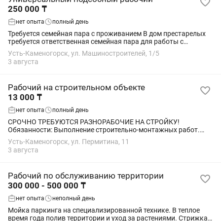
250 000 ₸
нет опыта
полный день
Требуется семейная пара с проживанием В дом престарелых
требуется ответственная семейная пара для работы с
проживанием. Обязанности: Муж — помощник по хозяйству
Усть-Каменогорск, ул. Машиностроителей, 1/5
(мелкий ремонт, хозяйственные...
3 августа
Рабочий на строительном объекте
13 000 ₸
нет опыта
полный день
СРОЧНО ТРЕБУЮТСЯ РАЗНОРАБОЧИЕ НА СТРОЙКУ!
Обязанности: Выполнение строительно-монтажных работ.
Помощь на строительном объекте. 📋 Условия работы: 🕘
Усть-Каменогорск, ул. Пермитина, 11
Рабочее время: с 08:00 до 17:00 💰 Зарплата: 13...
3 августа
Рабочий по обслуживанию территории
300 000 - 500 000 ₸
нет опыта
неполный день
Мойка паркинга на специализированной технике. В теплое
время года полив территории и уход за растениями. Стрижка