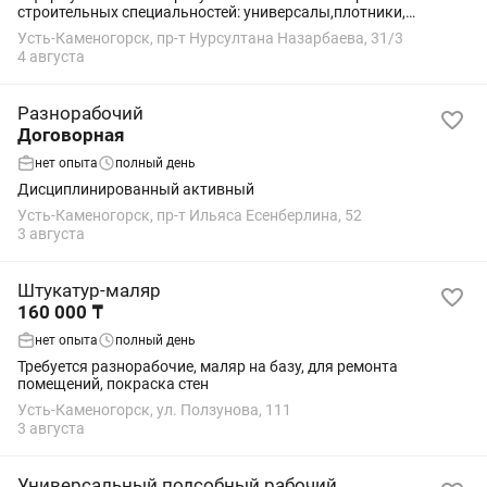
строительных специальностей: универсалы,плотники,
отделочники разнорабочие, подсобные рабочие без вредных
Усть-Каменогорск, пр-т Нурсултана Назарбаева, 31/3
привычек. Полный рабочий день, оплата...
4 августа
Разнорабочий
Договорная
нет опыта
полный день
Дисциплинированный активный
Усть-Каменогорск, пр-т Ильяса Есенберлина, 52
3 августа
Штукатур-маляр
160 000 ₸
нет опыта
полный день
Требуется разнорабочие, маляр на базу, для ремонта
помещений, покраска стен
Усть-Каменогорск, ул. Ползунова, 111
3 августа
Универсальный подсобный рабочий