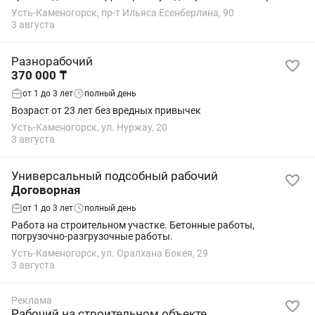
газона, вынос мусора, соблюдение чистоты в придворовой
Усть-Каменогорск, пр-т Ильяса Есенберлина, 90
зоне. В холодное время года -...
3 августа
Разнорабочий
370 000 ₸
от 1 до 3 лет
полный день
Возраст от 23 лет без вредных привычек
Усть-Каменогорск, ул. Нуржау, 20
3 августа
Универсальный подсобный рабочий
Договорная
от 1 до 3 лет
полный день
Работа на строительном участке. Бетонные работы,
погрузочно-разгрузочные работы.
Усть-Каменогорск, ул. Оралхана Бокея, 29
3 августа
Реклама
Рабочий на строительном объекте