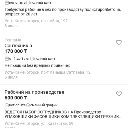
нет опыта
полный день
Требуются рабочие в цех по производству полистиролбетона,
возраст от 20 лет.
Усть-Каменогорск, пр-т Абая, 197
8 июля
Реклама
Сантехник а
170 000 ₸
от 1 до 3 лет
полный день
Не пьющий без вредных привычек
Усть-Каменогорск, пр-т Каныша Сатпаева, 12
6 июля
Рабочий на производстве
600 000 ₸
нет опыта
сменный график
ВЕДЁТСЯ НАБОР СОТРУДНИКОВ НА Производство
УПАКОВЩИКИ ФАСОВЩИКИ КОМПЛЕКТЛВЩИКИ ГРУЗЧИКИ
РАЗНОРАБОЧИЕ Без опыта, обучают на месте. Женщины/
Усть-Каменогорск, ул. Казахстан, 59
Мужчины от 18 до 55 лет ЗП от 600.000 тенге за месяц....