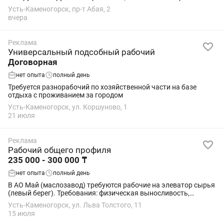
кондитером.
Усть-Каменогорск, пр-т Абая, 2
вчера
Реклама
Универсальный подсобный рабочий
Договорная
нет опыта
полный день
Требуется разнорабочий по хозяйственной части на базе
отдыха с проживанием за городом
Усть-Каменогорск, ул. Коршуново, 1
21 июля
Реклама
Рабочий общего профиля
235 000 - 300 000 ₸
нет опыта
полный день
В АО Май (маслозавод) требуются рабочие на элеватор сырья
(левый берег). Требования: физическая выносливость,
ответственность, дисциплинированность. Обязанности:
Усть-Каменогорск, ул. Льва Толстого, 11
помощь в запуске сушилки, загрузка и...
15 июля