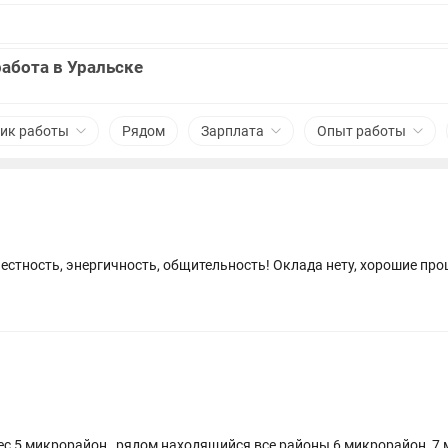
абота в Уральске
ик работы
Рядом
Зарплата
Опыт работы
естность, энергичность, общительность! Оклада нету, хорошие про
ес 5 микрорайон , рядом находящийся все районы 6 микрорайон, 7 