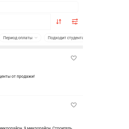
Период оплаты
Подходит студентам
Сфера деятельн
центы от продажи!
микрорайон, 9 микрорайон, Строитель,