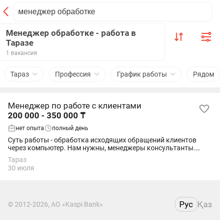
Менеджер обработке - работа в
Таразе
1 вакансия
Тараз
Профессия
График работы
Рядом
Менеджер по работе с клиентами
200 000 - 350 000 ₸
нет опыта
полный день
Суть работы - обработка исходящих обращений клиентов
через компьютер. Нам нужны, менеджеры консультанты.
Ищешь работу в открытой рабочей среде, готов к интересным
Тараз
задачам? Тогда мы приглашаем тебя...
30 июля
Рус
Қаз
© 2012-2026, АО «Kaspi Bank»