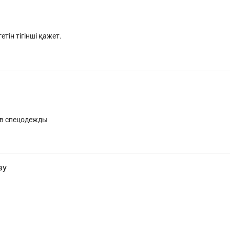
тін тігінші қажет.
ив спецодежды
ву