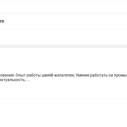
те
ой машине; Аккуратность
ть и пунктуальность; ...