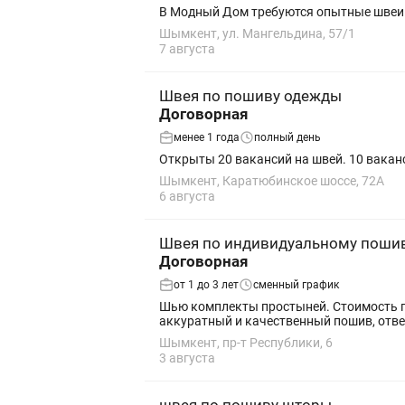
В Модный Дом требуются опытные швеи. 
Шымкент, ул. Мангельдина, 57/1
7 августа
Швея по пошиву одежды
Договорная
менее 1 года
полный день
Открыты 20 вакансий на швей. 10 вака
Шымкент, Каратюбинское шоссе, 72А
6 августа
Швея по индивидуальному поши
Договорная
от 1 до 3 лет
сменный график
Шью комплекты простыней. Стоимость пошива — 800 тг за комплект. ✅ Принимаю заказы до 100 комплектов. ✅ Работаю на дому. ✅ Гарантирую
аккуратный и качественный пошив, отве
Шымкент, пр-т Республики, 6
3 августа