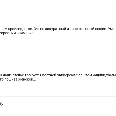
венность, скорость и внимание...
видуального пошива женской...
ву