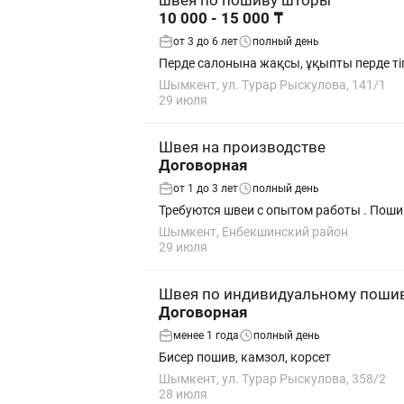
швея по пошиву шторы
10 000 - 15 000 ₸
от 3 до 6 лет
полный день
Перде салонына жақсы, ұқыпты перде тіге
Шымкент, ул. Турар Рыскулова, 141/1
29 июля
Швея на производстве
Договорная
от 1 до 3 лет
полный день
Требуются швеи с опытом работы . Пош
Шымкент, Енбекшинский район
29 июля
Швея по индивидуальному поши
Договорная
менее 1 года
полный день
Бисер пошив, камзол, корсет
Шымкент, ул. Турар Рыскулова, 358/2
28 июля