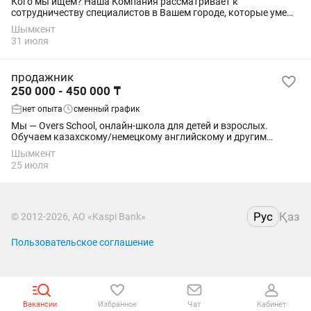
Кого мы ищем? Наша Компания рассматривает к
сотрудничеству специалистов в Вашем городе, которые умеют
продавать, работать с клиентами и доводить сделки до
Шымкент
результата. Сфера деятельности...
31 июля
продажник
250 000 - 450 000 ₸
нет опыта
сменный график
Мы — Overs School, онлайн-школа для детей и взрослых.
Обучаем казахскому/немецкому английскому и другим
направлениям Помимо основного обучения с нашими
Шымкент
преподавателями, мы запускаем закрытые...
25 июля
Рус
Қаз
© 2012-2026, АО «Kaspi Bank»
Пользовательское соглашение
Вакансии
Избранное
Чат
Кабинет