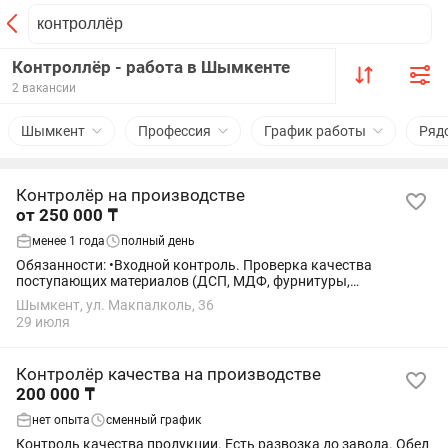
Контроллёр - работа в Шымкенте
2 вакансии
Шымкент
Профессия
График работы
Ряд
Контролёр на производстве
от 250 000 ₸
менее 1 года
полный день
Обязанности: •Входной контроль. Проверка качества
поступающих материалов (ДСП, МДФ, фурнитуры,
лакокрасочных покрытий и т. д.) и комплектующих.
Шымкент, ул. Макпалколь, 36
•Промежуточный (операционный) контроль. Качество...
29 июля
Контролёр качества на производстве
200 000 ₸
нет опыта
сменный график
Контроль качества продукции. Есть развозка до завода. Обед