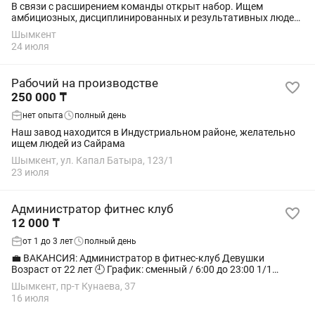
В связи с расширением команды открыт набор. Ищем
амбициозных, дисциплинированных и результативных людей,
готовых работать на высокий результат. Требования: •
Шымкент
ответственность и инициативность; •...
24 июля
Рабочий на производстве
250 000 ₸
нет опыта
полный день
Наш завод находится в Индустриальном районе, желательно
ищем людей из Сайрама
Шымкент, ул. Капал Батыра, 123/1
23 июля
Администратор фитнес клуб
12 000 ₸
от 1 до 3 лет
полный день
💼 ВАКАНСИЯ: Администратор в фитнес-клуб Девушки
Возраст от 22 лет 🕘 График: сменный / 6:00 до 23:00 1/1
Выход 12.000тг + процент от продаж ⸻ Ищем
Шымкент, пр-т Кунаева, 37
энергичного, улыбчивого и ответственного...
16 июля