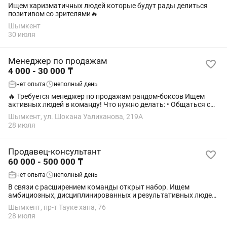
Ищем харизматичных людей которые будут рады делиться
позитивом со зрителями🔥
Шымкент
30 июля
Менеджер по продажам
4 000 - 30 000 ₸
нет опыта
неполный день
🔥 Требуется менеджер по продажам рандом-боксов Ищем
активных людей в команду! Что нужно делать: • Общаться с
клиентами. • Консультировать по рандом-боксам. • Помогать
Шымкент, ул. Шокана Уалиханова, 219А
оформлять заказы. Оплата...
28 июля
Продавец-консультант
60 000 - 500 000 ₸
нет опыта
неполный день
В связи с расширением команды открыт набор. Ищем
амбициозных, дисциплинированных и результативных людей,
готовых работать на высокий результат. Требования: •
Шымкент, пр-т Тауке хана, 76
ответственность и инициативность; •...
28 июля