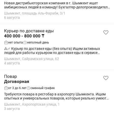
Новая дистрибьюторская компания в г. Шымкент ищет
амбициозных людей в команду! Бухгалтер-делопроизводитель
-- Знание первичной документации -- Работа в системе 1-С,
Шымкент, площадь Аль-Фараби, 3/1
уверенный пользователь ПК --...
6 августа
Курьер по доставке еды
400 000 - 800 000 ₸
нет опыта
неполный день
🚴♂️ Курьер по доставке еды (без опыта) Ищем активных
людей для работы курьером по доставке еды в сервисе
Яндекс Еда. ✅ Без опыта — всему научим ✅ Подходит
Шымкент, Сайрамская улица, 62
студентам ✅ Свободный график —...
4 августа
Повар
Договорная
от 3 до 6 лет
сменный график
Требуются повара в рестобар в аэропорту Шымкента. Ищем
опытных и универсальных поваров, которые реально умеют
работать, а не учиться на месте. Требования: •Опыт работы от
Шымкент, Аэропортская улица, 1
7–10 лет •Уверенная...
3 августа