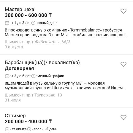
Мастер цеха
300 000 - 600 000 ₸
от 1 до 3 лет
полный день
В производственную компанию «Termmobalance» требуется
Мастер производства О нас: Мы — стабильно развивающаяся
производственная компания «Termmobalance».
Шымкент, пр-т Жибек жолы, 66/3
Специализируемся на выпуске...
3 августа
Барабанщик(ца))/ вокалист(ка)
Договорная
от 3 до 6 лет
сменный график
ищем людей в музыкальную группу Мы — молодая
музыкальная группа из Шымкента, в поиске состава! Ищем
людей, занимающихся -барабанами -вокалом Возраст: от 17
Шымкент, пр-т Тауке хана, 13
до 25 лет — важно, чтобы мы были на...
31 июля
Стример
200 000 - 400 000 ₸
нет опыта
неполный день