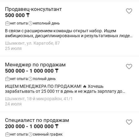
Продавец-консультант
500 000 ₸
нет опыта
неполный день
В связи с расширением команды открыт набор. Ищем
амбициозных, дисциплинированных и результативных людей,
готовых работать на высокий результат. Требования: •
Шымкент, ул. Каратобе, 87
ответственность и инициативность; •...
25 июля
Менеджер по продажам
500 000 - 1 000 000 ₸
нет опыта
полный день
ИЩЕМ МЕНЕДЖЕРА ПО ПРОДАЖАМ! 🔥 Хочешь
зарабатывать от 25 000 тг в день и не ждать зарплату до
конца месяца? Тогда мы ждём именно тебя! 📍 Работа в
Шымкент, 18-й микрорайон, 41/1
интернет-магазине 💰 Что предлагаем: • Зарплата без...
24 июля
Специалист по продажам
200 000 - 1 000 000 ₸
нет опыта
сменный график