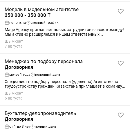
Модель в модельном агентстве
250 000 - 350 000 ₸
нет опыта
сменный график
Mage Agency приглашает новых сотрудников в свою команду!
Мы активно расширяемся и ищем ответственных,
коммуникабельных и амбициозных людей для удалённой
Шымкент
работы в сфере создания контента и...
7 августа
Менеджер по подбору персонала
Договорная
менее 1 года
неполный день
Специалист по подбору персонала (удаленно) Агентство по
трудоустройству граждан Казахстана приглашает в команду
онлайн-рекрутеров! GO FOR JOB помогает кандидатам
Шымкент
официально трудоустроиться на...
6 августа
Бухгалтер-делопроизводитель
Договорная
от 1 до 3 лет
полный день