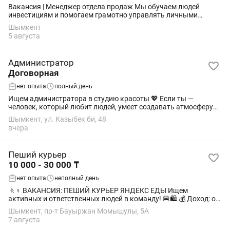
Вакансия | Менеджер отдела продаж Мы обучаем людей
инвестициям и помогаем грамотно управлять личными
финансами. Сейчас расширяем отдел продаж и ищем
Шымкент
менеджера, который умеет общаться с людьми и...
5 августа
Администратор
Договорная
нет опыта
полный день
Ищем администратора в студию красоты 💖 Если ты —
человек, который любит людей, умеет создавать атмосферу
уюта и сервиса, мы ищем именно тебя! ✨ Что важно: —
Шымкент, ул. Казыбек би, 48
Ответственность и пунктуальность —...
вчера
Пеший курьер
10 000 - 30 000 ₸
нет опыта
неполный день
🚶♀️ ВАКАНСИЯ: ПЕШИЙ КУРЬЕР ЯНДЕКС ЕДЫ Ищем
активных и ответственных людей в команду! 🍔🛍️ 💰 Доход: от
10 000 до 30 000 тг в день Что нужно делать: • Получать
Шымкент, пр-т Бауыржан Момышулы, 5А
заказы в приложении • Забирать заказ...
7 августа