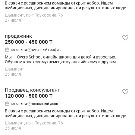
В связи с расширением команды открыт набор. Ищем
амбициозных, дисциплинированных и результативных людей,
готовых работать на высокий результат. Требования: •
Шымкент, пр-т Тауке хана, 76
ответственность и инициативность; •...
27 июля
продажник
250 000 - 450 000 ₸
нет опыта
сменный график
Мы — Overs School, онлайн-школа для детей и взрослых.
Обучаем казахскому/немецкому английскому и другим
направлениям Помимо основного обучения с нашими
Шымкент
преподавателями, мы запускаем закрытые...
25 июля
Продавец-консультант
120 000 - 500 000 ₸
нет опыта
неполный день
В связи с расширением команды открыт набор. Ищем
амбициозных, дисциплинированных и результативных людей,
готовых работать на высокий результат. Требования: •
Шымкент, пр-т Тауке хана, 76
ответственность и инициативность; •...
25 июля