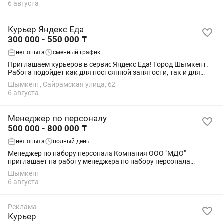
6 августа
Курьер Яндекс Еда
300 000 - 550 000 ₸
нет опыта
сменный график
Приглашаем курьеров в сервис Яндекс Еда! Город Шымкент.
Работа подойдет как для постоянной занятости, так и для
подработки. 💰 Зарплата 🚲 Велокурьер — от 300 000 до 300
Шымкент, Сайрамская улица, 62
000 тг/мес 🏍 Мотокурьер —...
6 августа
Менеджер по персоналу
500 000 - 800 000 ₸
нет опыта
полный день
Менеджер по набору персонала Компания ООО "МДО"
приглашает на работу менеджера по набору персонала
Условия работы – График гибкий – Еженедельные выплаты –
Шымкент
Бесплатное обучение – Поддержка...
6 августа
Реклама
Курьер