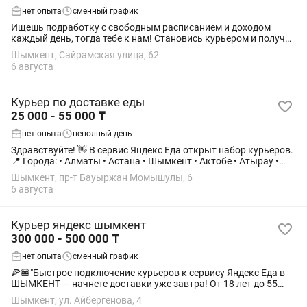
нет опыта
сменный график
Ищешь подработку c свободным расписанием и доходом
каждый день, тогда тебе к нам! Становись курьером и получай
доход до 34.000 тг. в день в удобное время. Мы предлагаем:
Шымкент, Сайрамская улица, 62
Свободное расписание -...
6 августа
Курьер по доставке еды
25 000 - 55 000 ₸
нет опыта
неполный день
Здравствуйте! 👋 В сервис Яндекс Еда открыт набор курьеров.
📍 Города: • Алматы • Астана • Шымкент • Актобе • Атырау •
Актау • Костанай • Караганда • Павлодар 🚶♂️ Доступный
Шымкент, пр-т Бауыржан Момышулы, 6
транспорт: пешком,...
6 августа
Курьер яндекс шымкент
300 000 - 500 000 ₸
нет опыта
сменный график
🍕🍔"Быстрое подключение курьеров к сервису Яндекс Еда в
ШЫМКЕНТ — начнете доставки уже завтра! От 18 лет до 55
лет. 💰Средний доход курьера: 👣Пешком: 11 000 тг / день или
Шымкент, ул. Айбергенова, 4
325 000 тг / месяц 🚘На...