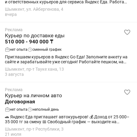
и ответственных курьеров для сервиса Яндекс Еда. Работа
подойдёт студентам, как подработка или основной доход.
Шымкент, ул. Айбергенова, 4
Условия: • Свободный...
вчера
Реклама
Курьер по доставке еды
510 000 - 940 000 ₸
нет опыта
сменный график
Приглашаем курьеров в Яндекс Go Еда! Заполните анкету на
сайте и зарабатывайте уже сегодня! Работайте пешком, на
велосипеде, мотоцикле или автомобиле — выбирайте удобный
Шымкент, пр-т Тауке хана, 13
для вас формат....
3 августа
Реклама
Курьер на личном авто
Договорная
нет опыта
неполный день
🚗 Яндекс Еда приглашает автокурьеров! 💰 Доход от 25 000–
35 000 тг за смену 📅 Свободный график — выходите на
доставку в удобное время 📍 Работа рядом с домом 💸
Шымкент, пр-т Республики, 3
Еженедельные выплаты 📱 Быстрое...
21 июля