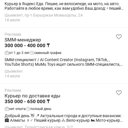
Курьер в Яндекс Еда. Пешие, не велосипеде, на мото, на авто.
Работайте в любое время, как вам удобно Ваш доход: • пеший:
1460 тг в час / 365 000 тг в месяц • на велосипеде: 1640 тг в час
Шымкент, пр-т Бауыржан Момышулы, 2А
/ 410 000...
18 июля
Реклама
SMM-менеджер
300 000 - 400 000 ₸
от 1 до 3 лет
сменный график
SMM-специалист / AI Content Creator (Instagram, TikTok, ,
YouTube Shorts) MuMu Toys ищет сильного SMM-специалиста,
который не просто ведет соцсети, а умеет делать контент,
Шымкент
который набирает...
14 июля
Реклама
Курьер по доставке еды
350 000 - 650 000 ₸
нет опыта
полный день
Добрый день 👋 📍 Актуальные города и доступные вакансии:
🏙 Алматы 🚶♂️ Пеший курьер 🚴 Вело-курьер 🏍 Мото-курьер
🚗 Авто-курьер 🏙 Астана 🚶♂️ Пеший курьер 🚴 Вело-курьер 🏍
Шымкент, Туркестанская улица, 3/2