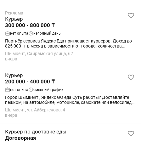
Реклама
Курьер
300 000 - 800 000 ₸
нет опыта
неполный день
Партнёр сервиса Яндекс Еда приглашает курьеров. Доход до
825 000 тг в месяц в зависимости от города, количества
выполненных заказов и выбранного способа передвижения.
Шымкент, Сайрамская улица, 62
Мы предлагаем: • Свободный...
вчера
Курьер
200 000 - 400 000 ₸
нет опыта
сменный график
Город Шымкент , Яндекс GO еда Суть работы? Доставляйте
пешком, на автомобиле, мотоцикле, самокате или велосипеде
(транспорт не предоставляется) Выполняйте простые заказы:
Шымкент, ул. Айбергенова, 4
доставка еды из ресторанов...
вчера
Курьер по доставке еды
Договорная