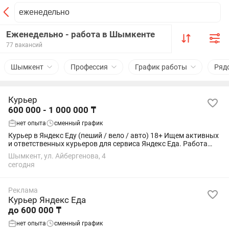
Еженедельно - работа в Шымкенте
77 вакансий
Шымкент
Профессия
График работы
Ряд
Курьер
600 000 - 1 000 000 ₸
нет опыта
сменный график
Курьер в Яндекс Еду (пеший / вело / авто) 18+ Ищем активных
и ответственных курьеров для сервиса Яндекс Еда. Работа
подойдёт студентам, как подработка или основной доход.
Шымкент, ул. Айбергенова, 4
Условия: • Свободный...
сегодня
Реклама
Курьер Яндекс Еда
до 600 000 ₸
нет опыта
сменный график