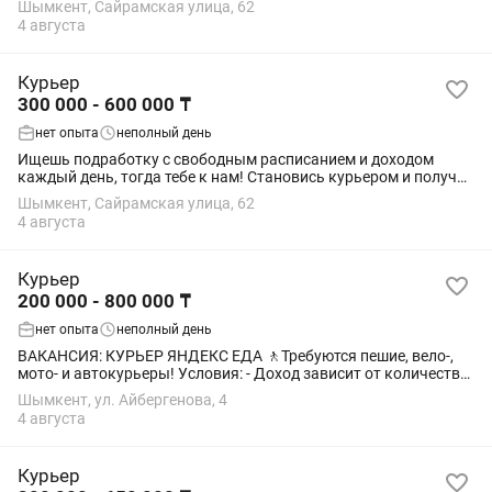
Шымкент, Сайрамская улица, 62
Еженедельные выплаты — деньги...
4 августа
Курьер
300 000 - 600 000 ₸
нет опыта
неполный день
Ищешь подработку c свободным расписанием и доходом
каждый день, тогда тебе к нам! Становись курьером и получай
доход до 34.000 тг. в день в удобное время. Мы предлагаем:
Шымкент, Сайрамская улица, 62
Свободное расписание -...
4 августа
Курьер
200 000 - 800 000 ₸
нет опыта
неполный день
ВАКАНСИЯ: КУРЬЕР ЯНДЕКС ЕДА 🚶Требуются пешие, вело-,
мото- и автокурьеры! Условия: - Доход зависит от количества
выполненных заказов. - Гибкий график — можно совмещать с
Шымкент, ул. Айбергенова, 4
учёбой или основной...
4 августа
Курьер