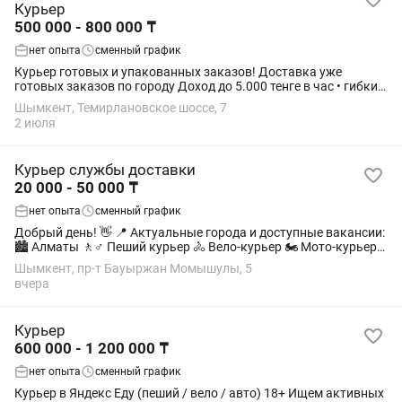
Курьер
500 000 - 800 000 ₸
нет опыта
сменный график
Курьер готовых и упакованных заказов! Доставка уже
готовых заказов по городу Доход до 5.000 тенге в час • гибкий
график • работа в удобном районе Почасовой доход зависит
Шымкент, Темирлановское шоссе, 7
от формата доставки и...
2 июля
Курьер службы доставки
20 000 - 50 000 ₸
нет опыта
сменный график
Добрый день! 👋 📍 Актуальные города и доступные вакансии:
🏙 Алматы 🚶♂️ Пеший курьер 🚴 Вело-курьер 🏍 Мото-курьер
🚗 Авто-курьер 🏙 Астана 🚶♂️ Пеший курьер 🚴 Вело-курьер 🏍
Шымкент, пр-т Бауыржан Момышулы, 5
Мото-курьер 🚗...
вчера
Курьер
600 000 - 1 200 000 ₸
нет опыта
сменный график
Курьер в Яндекс Еду (пеший / вело / авто) 18+ Ищем активных