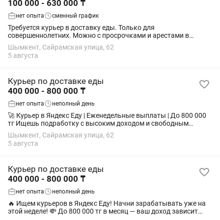
100 000 - 630 000 ₸
нет опыта
сменный график
Требуется курьер в доставку еды. Только для
совершеннолетних. Можно с просрочками и арестами в
банках. Можно без опыта! Работа в удобное для вас время!
Шымкент, Сайрамская улица, 62
Сами Выбираете график! - выплату сразу (если...
5 августа
Курьер по доставке еды
400 000 - 800 000 ₸
нет опыта
неполный день
🚀 Курьер в Яндекс Еду | Еженедельные выплаты | До 800 000
тг Ищешь подработку с высоким доходом и свободным
графиком? Подключайся к сервису Яндекс Еда прямо сейчас и
Шымкент, Сайрамская улица, 62
забирай первые заказы уже...
5 августа
Курьер по доставке еды
400 000 - 800 000 ₸
нет опыта
неполный день
🔥 Ищем курьеров в Яндекс Еду! Начни зарабатывать уже на
этой неделе! 💸 До 800 000 тг в месяц — ваш доход зависит
только от вашей активности! Почему выбирают нас? 💰