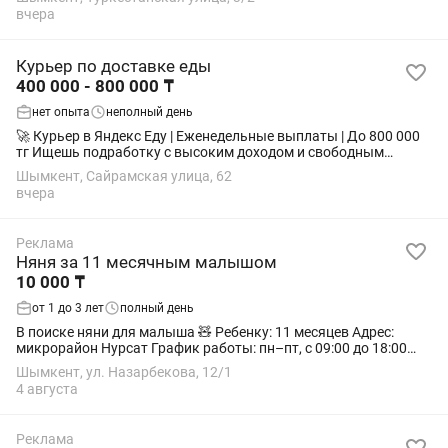
Мото-курьер 🚗...
вчера
Курьер по доставке еды
400 000 - 800 000 ₸
нет опыта
неполный день
🚀 Курьер в Яндекс Еду | Еженедельные выплаты | До 800 000
тг Ищешь подработку с высоким доходом и свободным
графиком? Подключайся к сервису Яндекс Еда прямо сейчас и
Шымкент, Сайрамская улица, 62
забирай первые заказы уже...
вчера
Реклама
Няня за 11 месячным малышом
10 000 ₸
от 1 до 3 лет
полный день
В поиске няни для малыша 🧸 Ребенку: 11 месяцев Адрес:
микрорайон Нурсат График работы: пн–пт, с 09:00 до 18:00
Оплата: еженедельная, 10 000 ₸ в день Возраст: 35-50 лет Без
Шымкент, ул. Назарбекова, 12/1
вредных привычек...
4 августа
Реклама