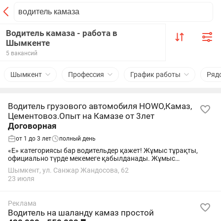
Водитель камаза - работа в
Шымкенте
5 вакансий
Шымкент
Профессия
График работы
Ряд
Водитель грузового автомобиля HOWO,Камаз,
Цементовоз.Опыт на Камазе от 3лет
Договорная
от 1 до 3 лет
полный день
«Е» категориясы бар водительдер қажет! Жұмыс тұрақты,
официально түрде мекемеге қабылданады. Жұмыс
мүмкіндіктері: 1. Scania фурасы (2001 ж., 105 м3) және
Шымкент, ул. Санжар Жандосова, 62
Рефрижератор (тягач Камаз) Жұмыс орны:...
23 июля
Реклама
Водитель на шаланду камаз простой