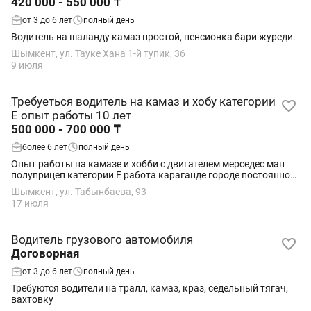
420 000 - 550 000 ₸
от 3 до 6 лет
полный день
Водитель на шаланду камаз простой, пенсионка бари журеди.
Шымкент, ул. Тауке Хана 1-й тупик, 36
9 июля
Требуеться водитель на камаз и хобу категории
Е опыт работы 10 лет
500 000 - 700 000 ₸
более 6 лет
полный день
Опыт работы на камазе и хобби с двигателем мерседес ман
полуприцеп категории Е работа караганде городе постоянно
,площадки тралы до 40 тн
Шымкент, ул. Табынбаева, 93
17 июля
Водитель грузового автомобиля
Договорная
от 3 до 6 лет
полный день
Требуются водители на тралл, камаз, краз, седельный тягач,
вахтовку