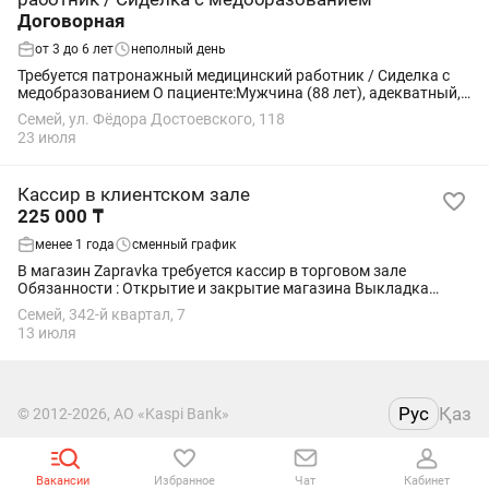
Договорная
от 3 до 6 лет
неполный день
Требуется патронажный медицинский работник / Сиделка с
медобразованием О пациенте:Мужчина (88 лет), адекватный,
в ясном уме и здравии. Есть возрастные проблемы с сердцем
Семей, ул. Фёдора Достоевского, 118
и почками. Нужна...
23 июля
Кассир в клиентском зале
225 000 ₸
менее 1 года
сменный график
В магазин Zapravka требуется кассир в торговом зале
Обязанности : Открытие и закрытие магазина Выкладка
товара Соблюдение ротации товара Контроль сроков
Семей, 342-й квартал, 7
годности Обслуживание клиентов Порядок и...
13 июля
Рус
Қаз
© 2012-2026, АО «Kaspi Bank»
Пользовательское соглашение
Вакансии
Избранное
Чат
Кабинет