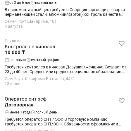
от 3 до 6 лет
полный день
В шиномонтажный цех требуется Сварщик- аргонщик , сварка
нержавейющей стали, алюминия(аргон),контроль качества
швов, править диски автомашин
Семей, пр-т Шакарима, 101
4 августа
Реклама
Контролер в кинозал
10 000 ₸
нет опыта
сменный график
Требуется контролер в кинозал Девушка/женщина; Возраст от
23 до 40 лет; Среднее или среднее специальное образование.
Опыт работы в сфере обслуживания приветствуется, но не
Семей, ул. Кеширима Бозтаева, 44/2
обязателен. Грамотная...
13 июля
Оператор снт эсф
Договорная
менее 1 года
полный день
Требуется оператор СНТ / ЭСФ В торговую компанию
требуется оператор СНТ/ЭСФ. Обязанности: оформление и
подтверждение СНТ; выписка ЭСФ; работа с ИС ЭСФ и