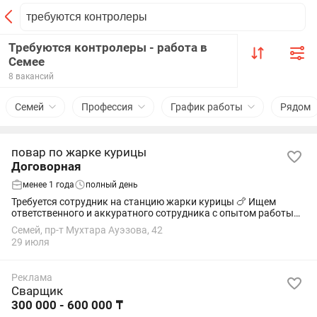
Требуются контролеры - работа в
Семее
8 вакансий
Семей
Профессия
График работы
Рядом
повар по жарке курицы
Договорная
менее 1 года
полный день
Требуется сотрудник на станцию жарки курицы 🍗 Ищем
ответственного и аккуратного сотрудника с опытом работы
на кухне. Требования: — опыт работы с жаркой курицы —
Семей, пр-т Мухтара Ауэзова, 42
умение работать с фритюром и...
29 июля
Реклама
Сварщик
300 000 - 600 000 ₸