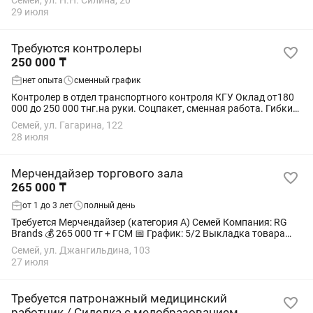
Семей, ул. Н.Н. Силина, 20
Виртуальным складом; контроль движения...
29 июля
Требуются контролеры
250 000 ₸
нет опыта
сменный график
Контролер в отдел транспортного контроля КГУ Оклад от180
000 до 250 000 тнг.на руки. Соцпакет, сменная работа. Гибкий
график.Карьерный рост.
Семей, ул. Гагарина, 122
28 июля
Мерчендайзер торгового зала
265 000 ₸
от 1 до 3 лет
полный день
Требуется Мерчендайзер (категория А) Семей Компания: RG
Brands 💰 265 000 тг + ГСМ 📅 График: 5/2 Выкладка товара
(AVA, Piala, ASU, Gracio) Контроль наличия на полке Доп. места
Семей, ул. Джангильдина, 103
продаж (холодильники,...
27 июля
Требуется патронажный медицинский
работник / Сиделка с медобразованием