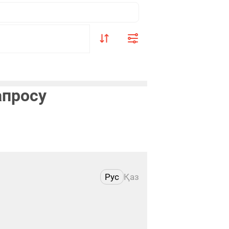
апросу
Рус
Қаз