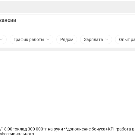
акансии
График работы
Рядом
Зарплата
Опыт р
/18;00 •оклад 300 000тг на руки •*дополнение бонуса+KPI •работа 
офессионального...