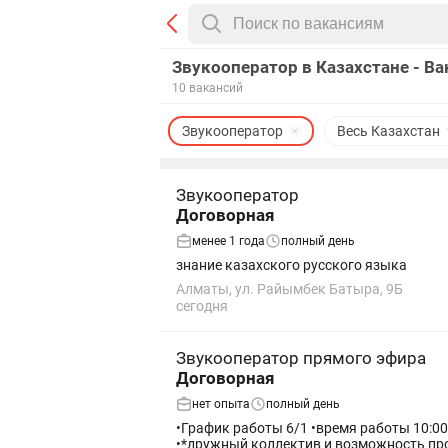
Звукооператор в Казахстане - В
10 вакансий
Звукооператор
Весь Казахстан
Звукооператор
Договорная
менее 1 года
полный день
знание казахского русского языка
Алматы, ул. Райымбек Батыра, 9Б
сегодня
Звукооператор прямого эфира
Договорная
нет опыта
полный день
•График работы 6/1 •время работы 10:00
•*дружный коллектив и возможность пр