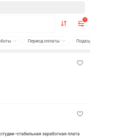
1
аботы
Период оплаты
Подходит студентам
Знан
в студии •стабильная заработная плата