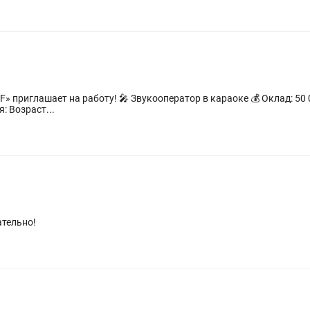
02:00 🕓 Пт–Сб: 18:00–04:00 ✅ Требования: Возраст...
ательно!