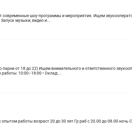
ет современные шоу-программы и мероприятия. Ищем звукооперато
Запуск музыки, видео и...
твенного звукооператора в нашу команду! Мы
 работы: 10:00–18:00 • Оклад:...
ь С 08.00 до 20.00 в день Зп 10 тыс на руки