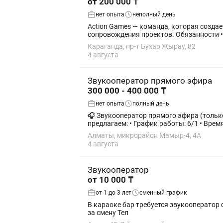
от 200 000 ₸
нет опыта
неполный день
Action Games — команда, которая созда
сопровождения проектов. Обязанности • 
Караганда, пр-т Бухар Жырау, 82
4 августа
Звукооператор прямого эфира
300 000 - 400 000 ₸
нет опыта
полный день
🎧 Звукооператор прямого эфира (только парни от 18 до 22) Ищем внимательного и ответс
предлагаем: • График работы: 6/1 • Время
Алматы, микрорайон Мамыр-4, 4А
4 августа
Звукооператор
от 10 000 ₸
от 1 до 3 лет
сменный график
В караоке бар требуется звукооператор с опытом работы возраст 20 до 30 лет Гр раб с 20.00 до 08.00 ноч
за смену Тел