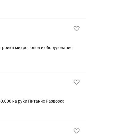
Требуется в караоке/бар - Звукооператор. График:5/2 с 17:00 до 05:00 в будние и с 17:00 до 06:00 Зарплата:350.000 на руки Питание Развозка