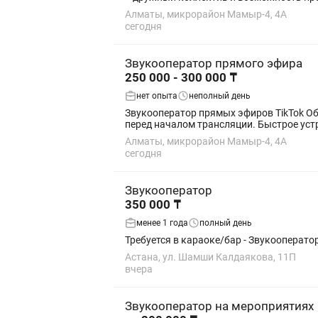
Алматы, микрорайон Мамыр-4, 4А
сегодня
Звукооператор прямого эфира
250 000 - 300 000 ₸
нет опыта
неполный день
Звукооператор прямых эфиров TikTok Обязанности: Контроль качества звука во время прямых эфиров. Настройка микрофонов и оборудования
перед началом трансля
Алматы, микрорайон Мамыр-4, 4А
сегодня
Звукооператор
350 000 ₸
менее 1 года
полный день
Астана, ул. Шамши Калдаякова, 11П
вчера
Звукооператор на мероприятиях