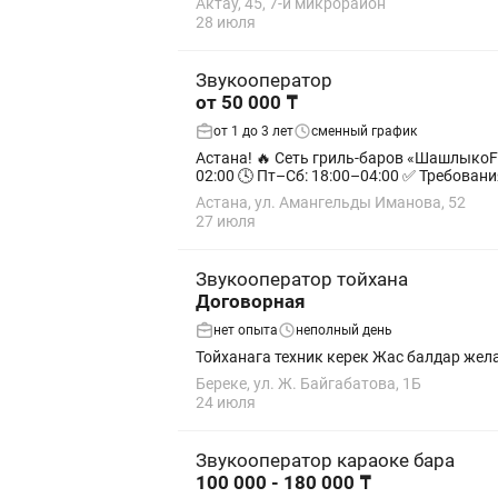
Актау, 45, 7-й микрорайон
28 июля
Звукооператор
от 50 000 ₸
от 1 до 3 лет
сменный график
Астана! 🔥 Сеть гриль-баров «ШашлыкоFF» приглашает на работу! 🎤 Звукооператор в караоке 💰 Оклад: 50 000 тг + % 📅 График: 2/2 🕕 Вс–Чт: 18:00–
Астана, ул. Амангельды Иманова, 52
27 июля
Звукооператор тойхана
Договорная
нет опыта
неполный день
Тойханага техник керек Жас балдар жел
Береке, ул. Ж. Байгабатова, 1Б
24 июля
Звукооператор караоке бара
100 000 - 180 000 ₸