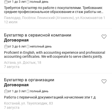
от 1 до 3 лет
полный день
Требуется бухгалтер по работе с покупателями. Требования:
среднее профессиональное образование и стаж работы не
менее 1 года. Знание 1С Бухгалтерия, работа на портале ЭСФ.
Павлодар, Посёлок Ленинский (Атамекен), ул.Космонавтов 1
График работы:...
12 июля
Бухгалтер в сервисной компании
Договорная
от 3 до 6 лет
неполный день
Proficient in English, with accounting experience and professional
accounting certificates. We will cooperate to serve clients jointly.
Астана, ул. Достык, 18
7 августа
Бухгалтер в организации
Договорная
от 1 до 3 лет
полный день
Работа с первичной документацией.начисление зпи т.д
Костанай, ул. Тауелсиздик, 83
7 августа