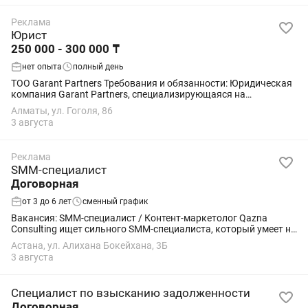
Реклама
Юрист
250 000 - 300 000 ₸
нет опыта
полный день
ТОО Garant Partners Требования и обязанности: Юридическая
компания Garant Partners, специализирующаяся на
банкротстве физических лиц и восстановлении
Алматы, ул. Гоголя, 86
платежеспособности, приглашает в команду...
3 августа
Реклама
SMM-специалист
Договорная
от 3 до 6 лет
сменный график
Вакансия: SMM-специалист / Контент-маркетолог Qazna
Consulting ищет сильного SMM-специалиста, который умеет не
просто выкладывать посты, а создавать контент, который
Астана, ул. Алихана Бокейхана, 3Б
приносит клиентов и усиливает...
3 августа
Специалист по взысканию задолженности
Договорная