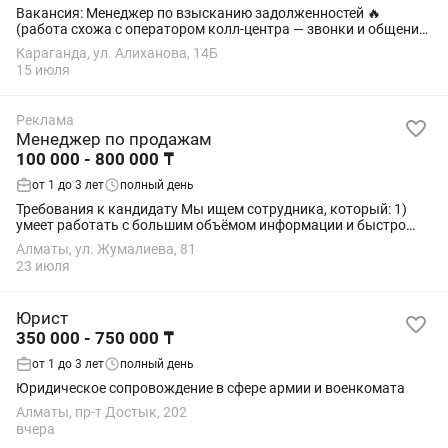
Вакансия: Менеджер по взысканию задолженностей 🔥
(работа схожа с оператором колл-центра — звонки и общение
с клиентами) ✨ Условия работы: ✅ График 5/2 — с 09:00 до
Караганда, ул. Алиханова, 14Б
18:00 ✅ Обед с 13:00 до...
15 июля
Реклама
Менеджер по продажам
100 000 - 800 000 ₸
от 1 до 3 лет
полный день
Требования к кандидату Мы ищем сотрудника, который: 1)
умеет работать с большим объёмом информации и быстро
ориентироваться в рабочих процессах; 2) заинтересован в
Алматы, ул. Жумалиева, 81
долгосрочной и стабильной...
23 июля
Юрист
350 000 - 750 000 ₸
от 1 до 3 лет
полный день
Юридическое сопровождение в сфере армии и военкомата
Алматы, пр-т Достык, 202
вчера