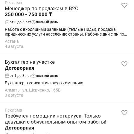
Реклама
Менеджер по продажам в B2C
350 000 - 750 000 ₸
от 3 до 6 лет
полный день
Работа с входящими заявками (теплые Лиды), продажа
юридических услуги населению страны. Рабочие дни с пн по
пт с 09.00 до 18.00 или с 10.00 до 19.00 плюс одна дежурная
Астана
суббота в месяц.
4 августа
Бухгалтер на участке
Договорная
от 1 до 3 лет
полный день
Бухгалтер в консалтинговую компанию
Алматы, ул. Шевченко, 165Б
3 августа
Реклама
Требуется помощник нотариуса. Только
девушки с обязательным опытом работы!
Договорная