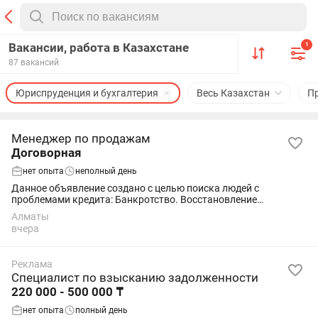
Вакансии, работа в Казахстане
1
87 вакансий
Юриспруденция и бухгалтерия
Весь Казахстан
П
Менеджер по продажам
Договорная
нет опыта
неполный день
Данное объявление создано с целью поиска людей с
проблемами кредита: Банкротство. Восстановление
платежеспособности. Внесудебное банкротство. Отмена
Алматы
нотариальных надписей. Если есть такая потребность...
вчера
Реклама
Специалист по взысканию задолженности
220 000 - 500 000 ₸
нет опыта
полный день