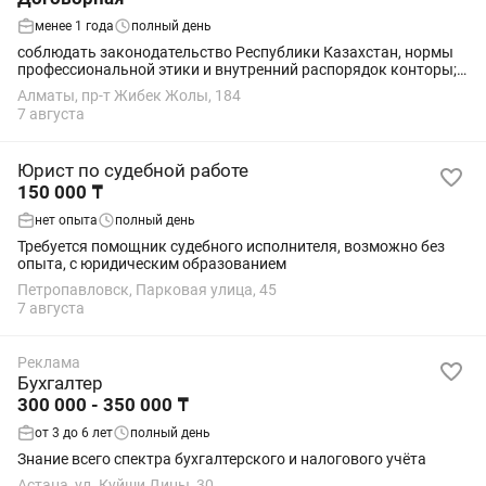
менее 1 года
полный день
соблюдать законодательство Республики Казахстан, нормы
профессиональной этики и внутренний распорядок конторы;
выполнять поручения частного судебного исполнителя
Алматы, пр-т Жибек Жолы, 184
своевременно, качественно и в полном...
7 августа
Юрист по судебной работе
150 000 ₸
нет опыта
полный день
Требуется помощник судебного исполнителя, возможно без
опыта, с юридическим образованием
Петропавловск, Парковая улица, 45
7 августа
Реклама
Бухгалтер
300 000 - 350 000 ₸
от 3 до 6 лет
полный день
Знание всего спектра бухгалтерского и налогового учёта
Астана, ул. Куйши Дины, 30