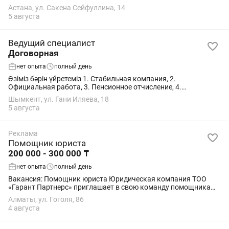
вносить вклад в успешную работу компании. Основные
Астана, ул. Сакена Сейфуллина, 14
обязанности Профессиональная оценка...
5 августа
Ведущий специалист
Договорная
нет опыта
полный день
Өзіміз бәрін үйретеміз 1. Стабильная компания, 2.
Официальная работа, 3. Пенсионное отчисление, 4.
Прозрачная заработная плата, 5. выгодная бонусная система,
Шымкент, ул. Гани Иляева, 18
6. Хороший социальный пакет
5 августа
Реклама
Помощник юриста
200 000 - 300 000 ₸
нет опыта
полный день
Вакансия: Помощник юриста Юридическая компания ТОО
«Гарант Партнерс» приглашает в свою команду помощника
юриста. Требования Высшее или среднее специальное
Алматы, ул. Гоголя, 86
юридическое образование. Грамотная устная...
4 августа