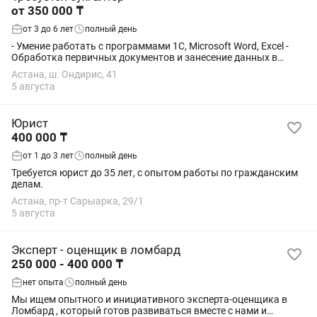
от 350 000 ₸
от 3 до 6 лет
полный день
- Умение работать с программами 1С, Microsoft Word, Excel -
Обработка первичных документов и занесение данных в
бухгалтерские регистры - Опыт работы с нефтепродуктами
Астана, ш. Ондирис, 41
желателен - Контроль операций с...
5 августа
Юрист
400 000 ₸
от 1 до 3 лет
полный день
Требуется юрист до 35 лет, с опытом работы по гражданским
делам.
Астана, пр-т Сарыарка, 29/1
5 августа
Эксперт - оценщик в ломбард
250 000 - 400 000 ₸
нет опыта
полный день
Мы ищем опытного и инициативного эксперта‐оценщика в
Ломбард , который готов развиваться вместе с нами и