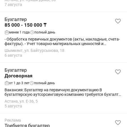
7 августа
Бухгалтер
85 000 - 150 000 ₸
менее 1 года
полный день
- Обработка первичных документов (акты, накладные, счета-
фактуры). - Учет товарно-материальных ценностей и
денежных средств. - Контроль взаиморасчетов с
Шымкент, ул. Байтурсынова, 18
поставщиками и покупателями. - Начисление...
6 августа
Бухгалтер
Договорная
от 1 до 3 лет
полный день
Вакансия: Бухгалтер на первичную документацию В
бухгалтерскую аутсорсинговую компанию требуется бухгалтер
на первичную документацию без опыта (с желанием
Астана, ул. Е-36, 5
обучаться); с опытом работы от 1 до 3...
5 августа
Реклама
Требуется бухгалтер