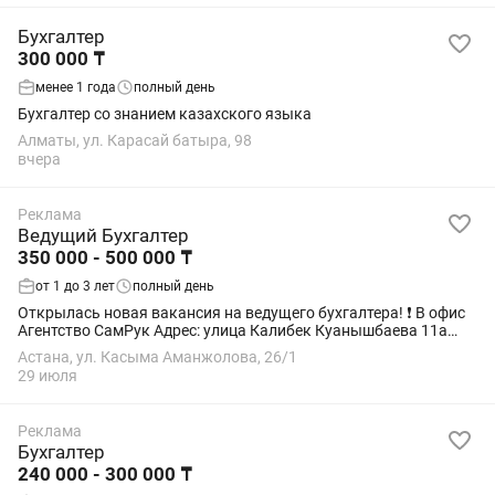
Бухгалтер
300 000 ₸
менее 1 года
полный день
Бухгалтер со знанием казахского языка
Алматы, ул. Карасай батыра, 98
вчера
Реклама
Ведущий Бухгалтер
350 000 - 500 000 ₸
от 1 до 3 лет
полный день
Открылась новая вакансия на ведущего бухгалтера! ❗️ В офис
Агентство СамРук Адрес: улица Калибек Куанышбаева 11а
График работы: с 09:00 до 18:00, обед с 13:00 до 14:00, в
Астана, ул. Касыма Аманжолова, 26/1
субботу и воскресенье...
29 июля
Реклама
Бухгалтер
240 000 - 300 000 ₸