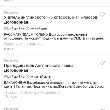
вчера
Реклама
Учитель английского 1-5 классов, 6-11 классов
Договорная
от 1 до 3 лет
полный день
РАССМАТРИВАЕМ ТОЛЬКО Долгосрочные деловые
отношения. На момент подачи Вы должны УМЕТЬ учить детей
и подростков. ( ЕСЛИ вы не умеете, то пишите сразу об
Уральск, ул. Самал, 72/3
отсутствии опыта; если вы планируете...
вчера
Реклама
Преподаватель Английского языка
Договорная
от 1 до 3 лет
неполный день
ВАКАНСИЯ 📢 Балабақшаға ағылшын тілі пәнінің мұғалімі
қажет! Талаптар: ПедагогикалықЖоғарғы білімі болуы; Соңғы
6 ай жұмыс жасамаған болу қажет. Ағылшын тілін еркін
Тараз, ул. Александра Пушкина, 59
меңгеруі; Балалармен жұмыс...
19 июля
Реклама