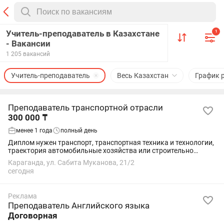
Учитель-преподаватель в Казахстане
1
- Вакансии
1 205 вакансий
Учитель-преподаватель
Весь Казахстан
График 
Преподаватель транспортной отрасли
300 000 ₸
менее 1 года
полный день
Диплом нужен транспорт, транспортная техника и технологии,
траектория автомобильные хозяйства или строительно
дорожные машины, осмс соцпакет всё как положено.
Караганда, ул. Сабита Муканова, 21/2
Требуется диплом бакалавра
сегодня
Реклама
Преподаватель Английского языка
Договорная