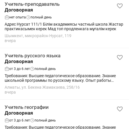
Учитель-преподаватель
Договорная
нет опыта
полный день
Адрес Нурсат 111/1 Білім академиясы частный школа Жастар
практикасымен керек Мад топ продленкага мұғалім керек
Шымкент, микрорайон Нурсат, 119
вчера
Учитель русского языка
Договорная
от 3 до 6 лет
полный день
Требования: Высшее педагогическое образование. Знание
школьной программы по русскому языку. Опыт работы
приветствуется. Ответственность, коммуникабельность,
Алматы, ул. Бекена Жамакаева, 258/16
любовь к детям. Обязанности: ...
вчера
Учитель географии
Договорная
от 3 до 6 лет
полный день
Требования: Высшее педагогическое образование. Знание