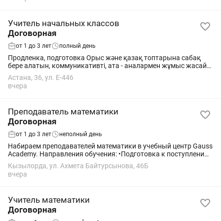
Учитель начальных классов
Договорная
от 1 до 3 лет
полный день
Продленка, подготовка Орыс және қазақ топтарына сабақ
бере алатын, коммуникативті, ата - аналармен жұмыс жасай
алатын, кемінде 1 жыл жұмыс тәжірибесі бар мұғалім керек
Астана, 36, ул. Е-446
вчера
Преподаватель математики
Договорная
от 1 до 3 лет
неполный день
Набираем преподавателей математики в учебный центр Gauss
Academy. Направления обучения: •Подготовка к поступлению
в НИШ, БИЛ, РФМШ •Школьная математика (5–11 классы)
Кызылорда, ул. Ахмета Байтурсынова, 46Б
•Сложные темы и устранение...
вчера
Учитель математики
Договорная