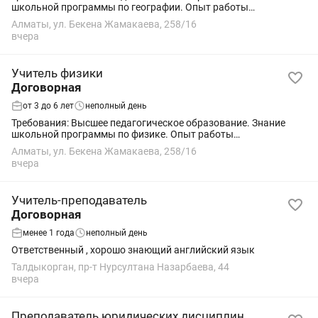
школьной программы по географии. Опыт работы
приветствуется. Ответственность, коммуникабельность,
Алматы, ул. Бекена Жамакаева, 258/16
любовь к детям. Обязанности: Проведение...
вчера
Учитель физики
Договорная
от 3 до 6 лет
неполный день
Требования: Высшее педагогическое образование. Знание
школьной программы по физике. Опыт работы
приветствуется. Ответственность, коммуникабельность,
Алматы, ул. Бекена Жамакаева, 258/16
любовь к детям. Обязанности: Проведение...
вчера
Учитель-преподаватель
Договорная
менее 1 года
неполный день
Ответственный , хорошо знающий английский язык
Талдыкорган, пр-т Нурсултана Назарбаева, 44
вчера
Преподаватель юридических дисциплин