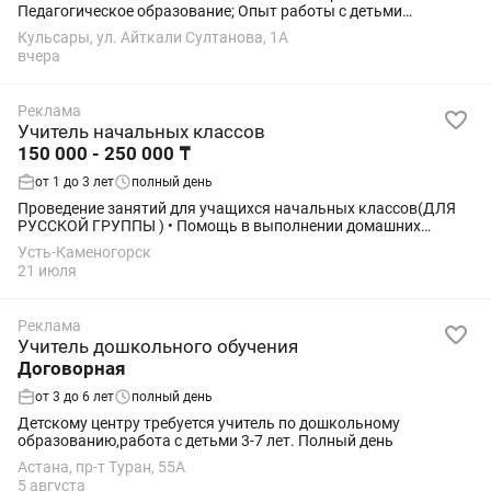
Педагогическое образование; Опыт работы с детьми
приветствуется; Грамотная речь на русском языке;
Кульсары, ул. Айткали Султанова, 1А
Ответственность, доброжелательность,...
вчера
Реклама
Учитель начальных классов
150 000 - 250 000 ₸
от 1 до 3 лет
полный день
Проведение занятий для учащихся начальных классов(ДЛЯ
РУССКОЙ ГРУППЫ ) • Помощь в выполнении домашних
заданий; • Подготовка детей к школе; • Индивидуальный
Усть-Каменогорск
подход к каждому ребенку; • Взаимодействие...
21 июля
Реклама
Учитель дошкольного обучения
Договорная
от 3 до 6 лет
полный день
Детскому центру требуется учитель по дошкольному
образованию,работа с детьми 3-7 лет. Полный день
Астана, пр-т Туран, 55А
5 августа