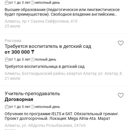
от 1 до 3 лет
неполный день
Высшее образование (педагогическое или лингвистическое
будет преимуществом). Свободное владение английским
языком (уровень не ниже B2, предпочтительно C1). Опыт
Алматы, пр-т Сакена Сейфуллина, 410
преподавания от 1 года (детям,...
25 июля
Реклама
Требуется воспитатель в детский сад
от 300 000 ₸
от 1 до 3 лет
полный день
Требуется воспитательница в детский сад
Алматы, Бостандыкский район, квартал Алатау, ул. Алатау, 8
21 июля
Учитель-преподаватель
Договорная
от 1 до 3 лет
неполный день
Обучение по программе IELTS и SAT. Обязательный тренинг.
Проект долгосрочный. Локация: Mega Alma-Ata. Марат
Алматы, ул. Абдуллы Розыбакиева, 247к6