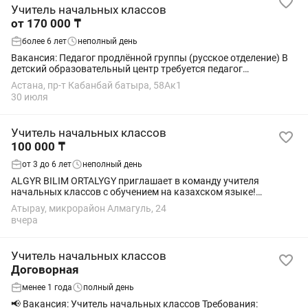
Учитель начальных классов
от 170 000 ₸
более 6 лет
неполный день
Вакансия: Педагог продлённой группы (русское отделение) В
детский образовательный центр требуется педагог
продлённой группы для учащихся 1–4 классов (русское
Астана, пр-т Кабанбай батыра, 58Ак1
отделение). Мы ищем педагога,...
30 июля
Учитель начальных классов
100 000 ₸
от 3 до 6 лет
неполный день
ALGYR BILIM ORTALYGY приглашает в команду учителя
начальных классов с обучением на казахском языке!
Обязанности: ✅ Проведение занятий по подготовке к школе
Атырау, микрорайон Алмагуль, 24
на казахском языке; ✅ Обучение чтению и...
вчера
Учитель начальных классов
Договорная
менее 1 года
полный день
📢 Вакансия: Учитель начальных классов Требования: