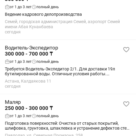
от 1 до 3 лет
полный день
Ведение кадрового делопроизводства
Семей, городская администрация Семей, аэропорт Семей
имени Абая Кунанбаева
сегодня
Водитель-Экспедитор
300 000 - 700 000 ₸
от 1 до 3 лет
полный день
Требуется Водитель-Экспедитор 2/1. Для доставки 19л
бутилированной воды. Отличные условия работы.
Предоставляется-Автомобиль Минивэн механика.
Астана, Калдаякова 11
Заработная плата от т - График работы 6/1.
сегодня
Маляр
250 000 - 300 000 ₸
от 1 до 3 лет
полный день
Подготовка поверхностей: Очистка от старых покрытий,
шлифовка, грунтовка, шпаклевка и устранение дефектов стен
и потолков.Работа с материалами: Умение правильно
Павлодар, ул. Северная Промзона, 258