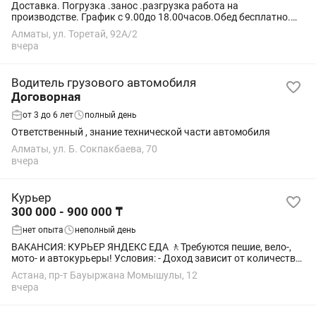
Доставка. Погрузка .занос .разгрузка работа на
производстве. График с 9.00до 18.00часов.Обед бесплатно.
Оплата за день ежедневно на руки
Алматы, ул. Торетай, 92А/2
вчера
Водитель грузового автомобиля
Договорная
от 3 до 6 лет
полный день
Ответственный , знание технической части автомобиля
Алматы, ул. Б. Сокпакбаева, 70
вчера
Курьер
300 000 - 900 000 ₸
нет опыта
неполный день
ВАКАНСИЯ: КУРЬЕР ЯНДЕКС ЕДА 🚶Требуются пешие, вело-,
мото- и автокурьеры! Условия: - Доход зависит от количества
выполненных заказов. - Гибкий график — можно совмещать с
Астана, пр-т Бауыржана Момышулы, 12
учёбой или основной...
вчера