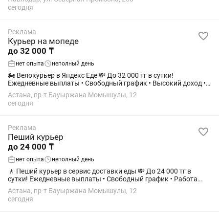
выбирать, отмерять, смешивать...
сегодня
Реклама
Курьер на мопеде
до 32 000 ₸
нет опыта
неполный день
🏍️ Велокурьер в Яндекс Еде 💸 До 32 000 тг в сутки!
Ежедневные выплаты • Свободный график • Высокий доход •
Быстрое подключение 🚀 Есть мопед и желание хорошо
Астана, пр-т Бауыржана Момышулы, 12
зарабатывать? Присоединяйтесь к...
сегодня
Реклама
Пеший курьер
до 24 000 ₸
нет опыта
неполный день
🚶 Пеший курьер в сервис доставки еды 💸 До 24 000 тг в
сутки! Ежедневные выплаты • Свободный график • Работа
рядом с домом • Можно без опыта 🔥 Хотите получать
Астана, пр-т Бауыржана Момышулы, 12
стабильный доход и самостоятельно...
сегодня