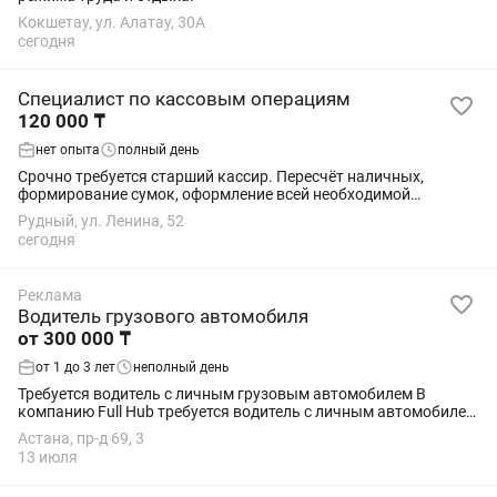
Кокшетау, ул. Алатау, 30A
сегодня
Специалист по кассовым операциям
120 000 ₸
нет опыта
полный день
Срочно требуется старший кассир. Пересчёт наличных,
формирование сумок, оформление всей необходимой
документации
Рудный, ул. Ленина, 52
сегодня
Реклама
Водитель грузового автомобиля
от 300 000 ₸
от 1 до 3 лет
неполный день
Требуется водитель с личным грузовым автомобилем В
компанию Full Hub требуется водитель с личным автомобилем
для ежедневной доставки товаров на склады Ozon, Wildberries
Астана, пр-д 69, 3
и Zammler...
13 июля