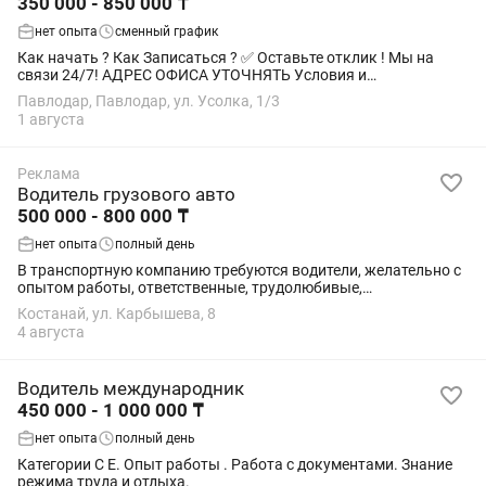
350 000 - 850 000 ₸
нет опыта
сменный график
Как начать ? Как Записаться ? ✅️ Оставьте отклик ! Мы на
связи 24/7! АДРЕС ОФИСА УТОЧНЯТЬ Условия и
преимущества : 1️⃣Гибкий график. 2️⃣Ежедневные акции и
Павлодар, Павлодар, ул. Усолка, 1/3
бонусы. 3️⃣Еженедельная выплата/...
1 августа
Реклама
Водитель грузового авто
500 000 - 800 000 ₸
нет опыта
полный день
В транспортную компанию требуются водители, желательно с
опытом работы, ответственные, трудолюбивые,
международные грузоперевозки по СНГ, Казахстан-Россия,
Костанай, ул. Карбышева, 8
все вопросы по телефону Сергей
4 августа
Водитель международник
450 000 - 1 000 000 ₸
нет опыта
полный день
Категории С Е. Опыт работы . Работа с документами. Знание
режима труда и отдыха.