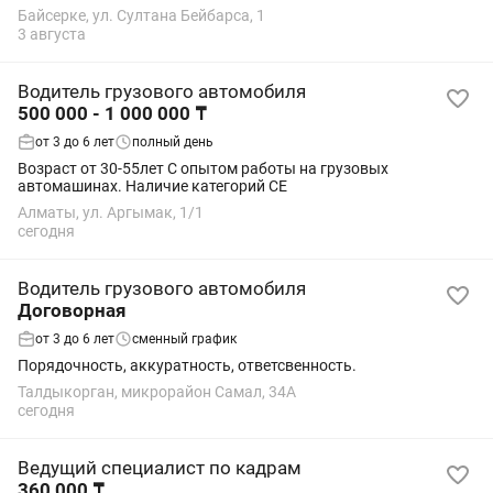
все виды строительно-дорожной, коммунальной,
Байсерке, ул. Султана Бейбарса, 1
сельскохозяйственной, горной и др. техники),...
3 августа
Водитель грузового автомобиля
500 000 - 1 000 000 ₸
от 3 до 6 лет
полный день
Возраст от 30-55лет С опытом работы на грузовых
автомашинах. Наличие категорий СЕ
Алматы, ул. Аргымак, 1/1
сегодня
Водитель грузового автомобиля
Договорная
от 3 до 6 лет
сменный график
Порядочность, аккуратность, ответсвенность.
Талдыкорган, микрорайон Самал, 34А
сегодня
Ведущий специалист по кадрам
360 000 ₸