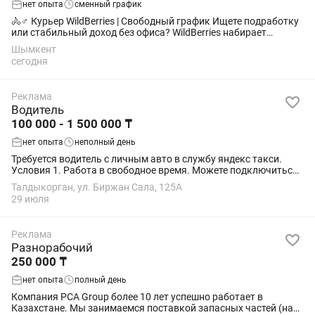
нет опыта
сменный график
🚴♂️ Курьер WildBerries | Свободный график Ищете подработку
или стабильный доход без офиса? WildBerries набирает
курьеров 💜 Что нужно делать: 📦 Забирать заказы из
Шымкент
ближайших ПВЗ 🏠 Доставлять...
сегодня
Реклама
Водитель
100 000 - 1 500 000 ₸
нет опыта
неполный день
Требуется водитель с личным авто в службу яндекс такси.
Условия 1. Работа в свободное время. Можете подключиться
после работы и заработать или подвезти попутчиков.
Талдыкорган, ул. Биржан Сала, 125А
2.средний заработок от 2500 в...
29 июля
Реклама
Разнорабочий
250 000 ₸
нет опыта
полный день
Компания PCA Group более 10 лет успешно работает в
Казахстане. Мы занимаемся поставкой запасных частей (на