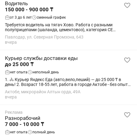
Водитель
150 000 - 900 000 ₸
от 3 до 6 лет
сменный график
Требуется водитель на тягач Хово. Работа с разными
полуприцепами (шаланда, цементовоз), категория СЕ
обязательна. Оплата оклад +рейсы.
Павлодар, ул. Северная Промзона, 643
вчера
Курьер службы доставки еды
до 25 000 ₸
нет опыта
неполный день
1. 🚴 Курьер Яндекс Еда (авто,вело,пеший) — до 25 000 ₸ в
день! 2. Возраст 18-55 лет, работа в городе Актобе - без опыта
3. Свободный график + ежедневные выплаты 💰 4. Можно с
Актобе, микрорайон Алтын орда, 49А
заблокированными...
вчера
Реклама
Разнорабочий
7 000 - 10 000 ₸
нет опыта
полный день