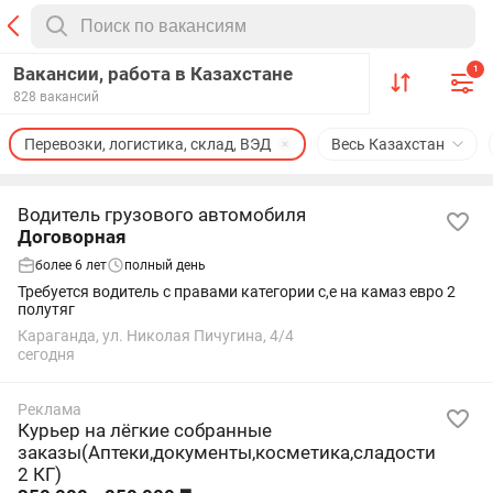
Вакансии, работа в Казахстане
1
828 вакансий
Перевозки, логистика, склад, ВЭД
Весь Казахстан
Водитель грузового автомобиля
Договорная
более 6 лет
полный день
Требуется водитель с правами категории с,е на камаз евро 2
полутяг
Караганда, ул. Николая Пичугина, 4/4
сегодня
Реклама
Курьер на лёгкие собранные
заказы(Аптеки,документы,косметика,сладости
2 КГ)