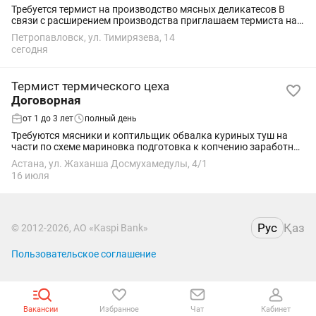
Требуется термист на производство мясных деликатесов В
связи с расширением производства приглашаем термиста на
постоянную работу. Что предстоит делать • Проводить
Петропавловск, ул. Тимирязева, 14
термическую обработку мясных...
сегодня
Термист термического цеха
Договорная
от 1 до 3 лет
полный день
Требуются мясники и коптильщик обвалка куриных туш на
части по схеме мариновка подготовка к копчению заработная
плата и выходные обсуждаються при в встрече
Астана, ул. Жаханша Досмухамедулы, 4/1
16 июля
Рус
Қаз
© 2012-2026, АО «Kaspi Bank»
Пользовательское соглашение
Вакансии
Избранное
Чат
Кабинет