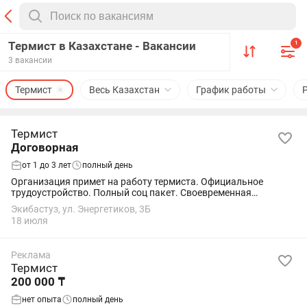
Термист в Казахстане - Вакансии
1
3 вакансии
Термист
Весь Казахстан
График работы
Термист
Договорная
от 1 до 3 лет
полный день
Организация примет на работу термиста. Официальное
трудоустройство. Полный соц пакет. Своевременная
ежемесячная оплата. Работа в черте города
Экибастуз, ул. Энергетиков, 3Б
18 июля
Реклама
Термист
200 000 ₸
нет опыта
полный день