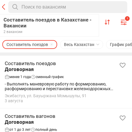
Составитель поездов в Казахстане -
1
Вакансии
2 вакансии
Составитель поездов
Весь Казахстан
График ра
Составитель поездов
Договорная
менее 1 года
сменный график
- Выполнять маневровую работу по формированию,
расформированию и перестановке железнодорожных
составов\. - Обеспечивать правильную расстановку вагонов в
Экибастуз, ул. Бауыржана Момышулы, 91
соответствии с производственным заданием\. -...
3 августа
Составитель вагонов
Договорная
от 1 до 3 лет
полный день