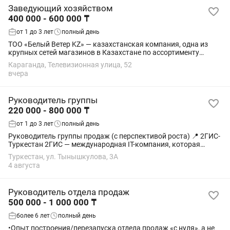
Заведующий хозяйством
400 000 - 600 000 ₸
от 1 до 3 лет
полный день
ТОО «Белый Ветер KZ» — казахстанская компания, одна из
крупных сетей магазинов в Казахстане по ассортименту
цифровой техники, основанная в 2000 году. Мы ищем
Караганда, Телевизионная улица, 52
сотрудника, который ответственно...
вчера
Руководитель группы
220 000 - 800 000 ₸
от 1 до 3 лет
полный день
Руководитель группы продаж (с перспективой роста) 📍 2ГИС-
Туркестан 2ГИС — международная IT-компания, которая
помогает бизнесу привлекать клиентов с помощью
Туркестан, ул. Тынышкулова, 3А
современных рекламных решений. Что мы...
4 августа
Руководитель отдела продаж
500 000 - 1 000 000 ₸
более 6 лет
полный день
•Опыт построения/перезапуска отдела продаж «с нуля», а не