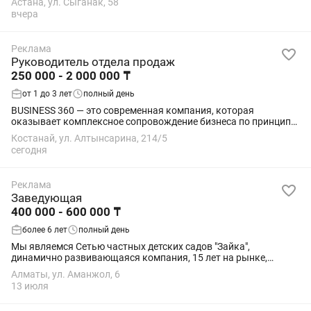
Астана, ул. Сыганак, 58
сильный Руководитель отдела...
вчера
Реклама
Руководитель отдела продаж
250 000 - 2 000 000 ₸
от 1 до 3 лет
полный день
BUSINESS 360 — это современная компания, которая
оказывает комплексное сопровождение бизнеса по принципу
«одного окна». Мы объединяем в одном месте: юридические
Костанай, ул. Алтынсарина, 214/5
услуги; бухгалтерское...
сегодня
Реклама
Заведующая
400 000 - 600 000 ₸
более 6 лет
полный день
Мы являемся Сетью частных детских садов "Зайка",
динамично развивающаяся компания, 15 лет на рынке,
хорошая репутация.Нам в команду требуется Заведующая
Алматы, ул. Аманжол, 6
Ответственная, добрая, активная женщина с...
13 июля