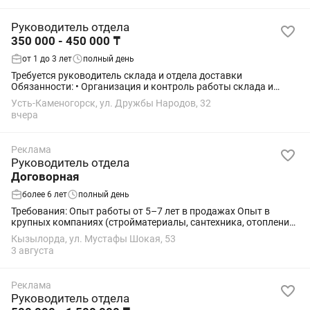
Руководитель отдела
350 000 - 450 000 ₸
от 1 до 3 лет
полный день
Требуется руководитель склада и отдела доставки
Обязанности: • Организация и контроль работы склада и
отдела доставки. • Контроль движения всех отправлений на
Усть-Каменогорск, ул. Дружбы Народов, 32
складе. • Контроль работы курьеров и...
вчера
Реклама
Руководитель отдела
Договорная
более 6 лет
полный день
Требования: Опыт работы от 5–7 лет в продажах Опыт в
крупных компаниях (стройматериалы, сантехника, отопление,
товары для дома — плюс) Умение увеличивать продажи и
Кызылорда, ул. Мустафы Шокая, 53
выстраивать систему продаж ...
3 августа
Реклама
Руководитель отдела