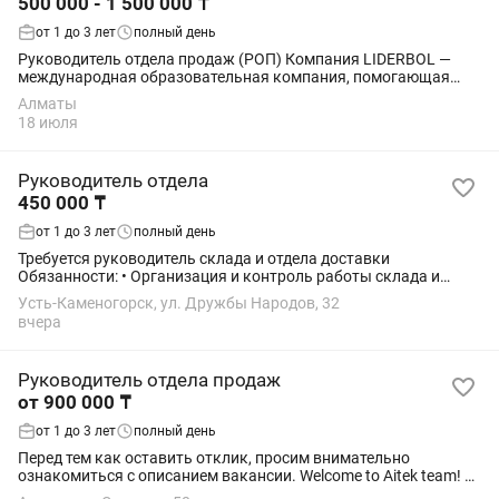
500 000 - 1 500 000 ₸
от 1 до 3 лет
полный день
Руководитель отдела продаж (РОП) Компания LIDERBOL —
международная образовательная компания, помогающая
студентам поступать в университеты Турции. Мы ищем
Алматы
сильного, опытного Руководителя отдела...
18 июля
Руководитель отдела
450 000 ₸
от 1 до 3 лет
полный день
Требуется руководитель склада и отдела доставки
Обязанности: • Организация и контроль работы склада и
отдела доставки. • Контроль движения всех отправлений на
Усть-Каменогорск, ул. Дружбы Народов, 32
складе. • Контроль работы курьеров и...
вчера
Руководитель отдела продаж
от 900 000 ₸
от 1 до 3 лет
полный день
Перед тем как оставить отклик, просим внимательно
ознакомиться с описанием вакансии. Welcome to Aitek team! В
компанию по продаже бронированных телевизоров требуется