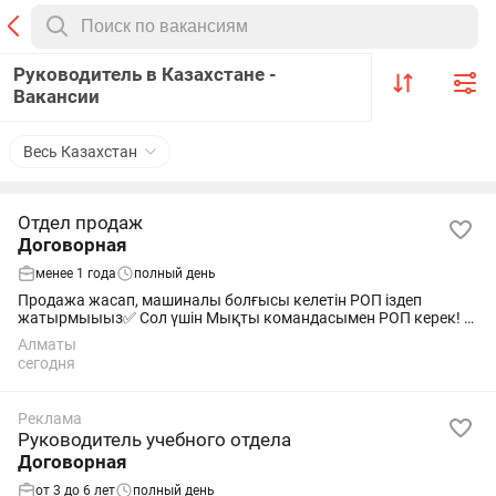
Руководитель в Казахстане -
Вакансии
Весь Казахстан
Отдел продаж
Договорная
менее 1 года
полный день
Продажа жасап, машиналы болғысы келетін РОП іздеп
жатырмыыыз✅ Сол үшін Мықты командасымен РОП керек! С
опытом работы. Алматы қаласы, онлайн жұмыс жасауға да
Алматы
болады) Мықты продажа жасағандарға...
сегодня
Реклама
Руководитель учебного отдела
Договорная
от 3 до 6 лет
полный день