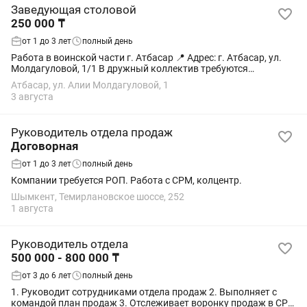
Заведующая столовой
250 000 ₸
от 1 до 3 лет
полный день
Работа в воинской части г. Атбасар 📍 Адрес: г. Атбасар, ул.
Молдагуловой, 1/1 В дружный коллектив требуются
сотрудники: 👩🍳 Заведующая столовой Заработная плата:
Атбасар, ул. Алии Молдагуловой, 1
250 000 тг Требования: • опыт...
3 августа
Руководитель отдела продаж
Договорная
от 1 до 3 лет
полный день
Компании требуется РОП. Работа с СРМ, колцентр.
Шымкент, Темирлановское шоссе, 252
1 августа
Руководитель отдела
500 000 - 800 000 ₸
от 3 до 6 лет
полный день
1. Руководит сотрудниками отдела продаж 2. Выполняет с
командой план продаж 3. Отслеживает воронку продаж в СРМ