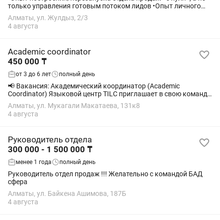
только управления готовым потоком лидов •Опыт личного
холодного поиска клиентов (базы, звонки, исходящий поиск)
Алматы, ул. Жулдыз, 2/3
•Умение внедрять и...
4 августа
Academic coordinator
450 000 ₸
от 3 до 6 лет
полный день
📢 Вакансия: Академический координатор (Academic
Coordinator) Языковой центр TILC приглашает в свою команду
опытного, энергичного и вдохновляющего Академического
Алматы, ул. Мукагали Макатаева, 131к8
координатора, который поможет...
4 августа
Руководитель отдела
300 000 - 1 500 000 ₸
менее 1 года
полный день
Руководитель отдел продаж !!! Желательно с командой БАД
сфера
Алматы, ул. Байкена Ашимова, 187Б
4 августа