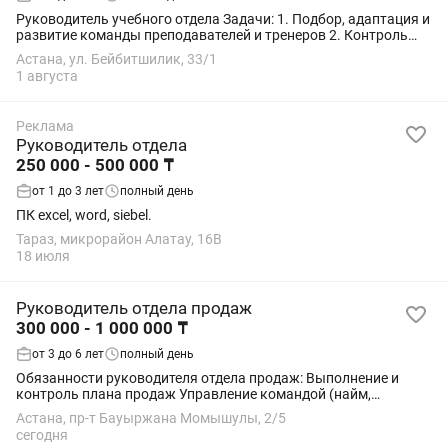
Руководитель учебного отдела Задачи: 1. Подбор, адаптация и
развитие команды преподавателей и тренеров 2. Контроль
качества занятий и соблюдение стандартов 3. Управление
Астана, ул. Бейбитшилик, 33/1
учебным отделом, работа с...
1 августа
Реклама
Руководитель отдела
250 000 - 500 000 ₸
от 1 до 3 лет
полный день
ПК excel, word, siebel.
Тараз, микрорайон Алатау, 16В
18 июля
Руководитель отдела продаж
300 000 - 1 000 000 ₸
от 3 до 6 лет
полный день
Обязанности руководителя отдела продаж: Выполнение и
контроль плана продаж Управление командой (найм,
обучение, мотивация) Построение и контроль воронки продаж
Астана, пр-т Бауыржана Момышулы, 2/5
Анализ показателей и повышение...
сегодня