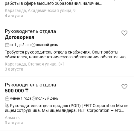
работы в сфере высшего образования, наличие
профессиональных компетенций.
Караганда, Академическая улица, 9
4 августа
Руководитель отдела
Договорная
от 1 до 3 лет
полный день
Требуется руководитель отдела снабжения. Опыт работы
обязателен, наличие технического образования обязательно,
обязанности: разбивка спецификации на оборудование и
Караганда, Степная улица, 3/1
материалы, расчёт необходимого...
3 августа
Руководитель отдела
500 000 ₸
менее 1 года
полный день
🚀 Руководитель отдела продаж (РОП) | FEIT Corporation Мы не
ищем сотрудника. Мы ищем лидера. FEIT Corporation — это
современная типография, где идеи превращаются в
Алматы
качественную полиграфию,...
3 августа