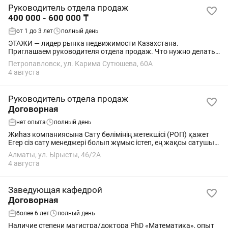
Руководитель отдела продаж
400 000 - 600 000 ₸
от 1 до 3 лет
полный день
ЭТАЖИ — лидер рынка недвижимости Казахстана.
Приглашаем руководителя отдела продаж. Что нужно делать:
• управлять командой риэлторов; • выполнять плановые
Петропавловск, ул. Карима Сутюшева, 60А
показатели; • обучать и развивать...
4 августа
Руководитель отдела продаж
Договорная
нет опыта
полный день
Жиһаз компаниясына Сату бөлімінің жетекшісі (РОП) қажет
Егер сіз сату менеджері болып жұмыс істеп, ең жақсы сатушы
болсаңыз, мансаптық өсуді қалайтын болсаңыз, біз сізді
Алматы, ул. Ырысты, 46/2А
командамызға...
4 августа
Заведующая кафедрой
Договорная
более 6 лет
полный день
Наличие степени магистра/доктора PhD «Математика», опыт