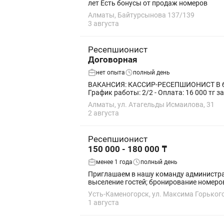
лет Есть бонусы от продаж номеров
Алматы, Байтурсынова 137/139
3 августа
Ресепшионист
Договорная
нет опыта
полный день
ВАКАНСИЯ: КАССИР-РЕСЕПШИОНИСТ В банный комплекс AS'SU требуется кассир-ресепшионист. 📍 Адрес: Бесағаш, ул. Аэропортная, 31 Условия: -
График работы: 2/2 - Оплата: 16 000 тг за
Алматы, ул. Атагельды Исмаилова, 31
2 августа
Ресепшионист
150 000 - 180 000 ₸
менее 1 года
полный день
Приглашаем в нашу команду администратора службы приема и размещения!
Усть-Каменогорск, ул. Максима Горького
1 августа