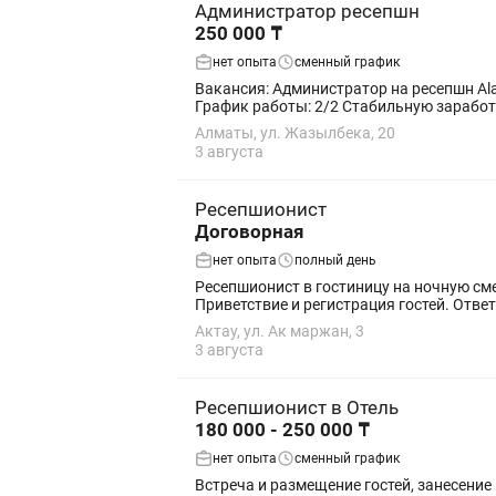
Администратор ресепшн
250 000 ₸
нет опыта
сменный график
Вакансия: Администратор на ресепшн Alamis Clinic приглашает в свою команду администратора на ресепшн. Мы предлагаем: 💰 Оклад — 250 000 ₸ 📅
График работы: 2/2 Стабильную з
Алматы, ул. Жазылбека, 20
3 августа
Ресепшионист
Договорная
нет опыта
полный день
Ресепшионист в гостиницу на ночную смену Мы ищем отзывчивого и ответственного ресепшиониста для работы в нашей гостинице. Об
Приветствие 
Актау, ул. Ак маржан, 3
3 августа
Ресепшионист в Отель
180 000 - 250 000 ₸
нет опыта
сменный график
Встреча и размещение гостей, занесение