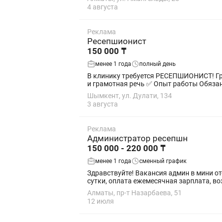
4 августа
Реклама
Ресепшионист
150 000 ₸
менее 1 года
полный день
В клинику требуется РЕСЕПШИОНИСТ! График : 09:00-19:00. 2/2 ✅ Возраст: 20–35 лет ✅ Знание
и грамотная речь ✅
Шымкент, ул. Дулати, 134
3 августа
Реклама
Администратор ресепшн
150 000 - 220 000 ₸
менее 1 года
сменный график
Здравствуйте! Вакансия админ в мини оте
сутки, оплата ежемесячная зарплата, воз
Алматы, пр-т Назарбаева, 51
12 июля