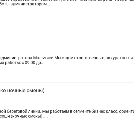
е программы). Опыт работы администратором...
ик администратора Мальчики Мы ищем ответственных, аккуратных 
 Время работы: с 09:00 до...
ько ночные смены)
вой береговой линии. Мы работаем в сегменте бизнес класс, ориент
пшн (ночные смены) ,...