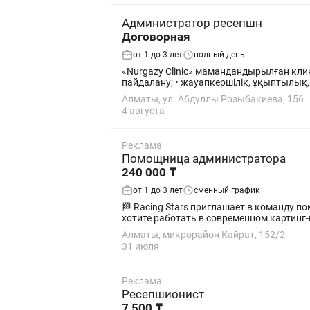
Администратор ресепшн
Договорная
от 1 до 3 лет
полный день
«Nurgazy Clinic» мамандандырылған клини
пайдалану; • жауапкершілік, ұқыптылық,
Алматы, ул. Абдуллы Розыбакиева, 156
4 августа
Реклама
Помощница администратора
240 000 ₸
от 1 до 3 лет
сменный график
🏁 Racing Stars приглашает в команду помощницу администратора! Если вы любите об
хотите работать в современном картинг-
Алматы, микрорайон Кайрат, 152/2
31 июля
Реклама
Ресепшионист
7 500 ₸