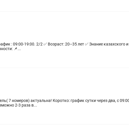
 казахского и русского языков ✅ Приятная внешность
 Опыт работы Обязанности: 📌...
ль( 7 номеров) актуальна! Коротко: график сутки через два, с 09:0
можно 2-3 раза в...