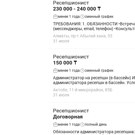
Ресепшионист
230 000 - 240 000 ₸
менее 1 года
сменный график
ТРЕБОВАНИЯ: 1. ОБЯЗАННОСТИ •Встреча, регистрация, заселение и выселение гостей •Обработка входящих запросов и сообщений от гостей
(мессенджеры, email, телефон) •Консульт
Алматы, пр-т Абылай хана, 53
31 июля
Ресепшионист
150 000 ₸
менее 1 года
сменный график
Администратор на ресепшн (в бассейн) 
администратора ресепшн в бассейн. Услови
Актобе, 11-й микрорайон, 85Б
31 июля
Ресепшионист
Договорная
менее 1 года
полный день
Обязанности администратора ресепшна: В