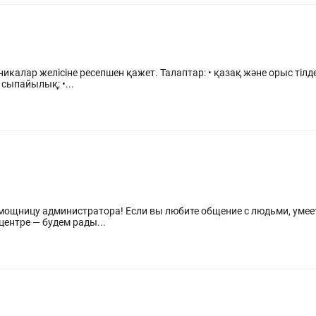
калар желісіне ресепшен қажет. Талаптар: • қазақ және орыс тілдер
 сыпайылық; •...
щение с людьми, умеете создавать приятную атмосферу и
центре — будем рады...