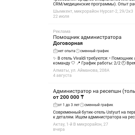
CRM/медицински
Шымкент, микрорайон Нурсат-2, 29/2к3
22 июля
Реклама
Помощник администратора
Договорная
нет опыта
сменный график
✨ В отель Vivaldi требуются: • Помощн
команду 🤍 📍 График работы: 2/2 🕘
Алматы, ул. Айманова, 208А
4 августа
Администратор на ресепшн (тол
от 200 000 ₸
от 1 до 3 лет
сменный график
Современный бутик-отель Ustyurt на пер
к деталям. Ищем администратора на ресе
Актау, 1-й В микрорайон, 27
вчера