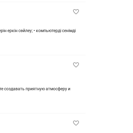
ін еркін сөйлеу; • компьютерді сенімді