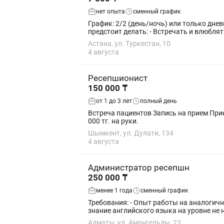
нет опыта
сменный график
График: 2/2 (день/ночь) или только дневные смены Мы рады пригласить вас на должность администратора ресе
предстоит делать: - Встречать 
Астана, ул. Туркестан, 10
4 августа
Ресепшионист
150 000 ₸
от 1 до 3 лет
полный день
Встреча пациентов Запись на прием Прие
000 тг. на руки.
Шымкент, ул. Дулати, 134
4 августа
Администратор ресепшн
250 000 ₸
менее 1 года
сменный график
Требования: - Опыт работы на аналогичной должности будет преимуществом. - Грамотная устная и письменная речь. - Знание русского языка,
знание английского языка на уровне не ниж
Алматы, ул. Амангельды, 23