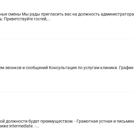
пшн в наш хостел! 📋 Что вам
и влюблять: Приветствуйте гостей,...
м звонков и сообщений Консультация по услугам клиники. График р
е intermediate. -...