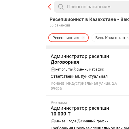
Ресепшионист в Казахстане - Ва
55 вакансий
Ресепшионист
Весь Казахстан
Администратор ресепшн
Договорная
нет опыта
сменный график
Ответственная, пунктуальная
Конаев, Индустриальная улица, 2А
вчера
Реклама
Администратор ресепшн
10 000 ₸
менее 1 года
сменный график
Требования Среднее специальное или высшее образование. Грамотная устная и письменная речь. Уверенный пользователь ПК (Microsoft Office,