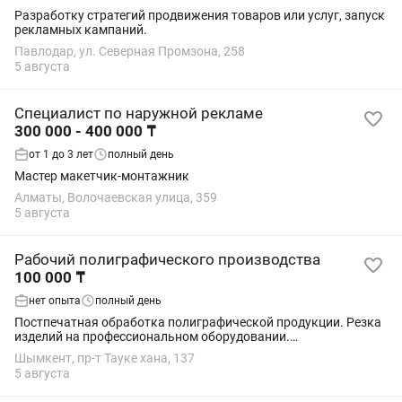
Разработку стратегий продвижения товаров или услуг, запуск
рекламных кампаний.
Павлодар, ул. Северная Промзона, 258
5 августа
Специалист по наружной рекламе
300 000 - 400 000 ₸
от 1 до 3 лет
полный день
Мастер макетчик-монтажник
Алматы, Волочаевская улица, 359
5 августа
Рабочий полиграфического производства
100 000 ₸
нет опыта
полный день
Постпечатная обработка полиграфической продукции. Резка
изделий на профессиональном оборудовании.
Ламинирование, биговка, фальцовка и перфорация.
Шымкент, пр-т Тауке хана, 137
Изготовление переплётов (пружина, металлический и...
5 августа