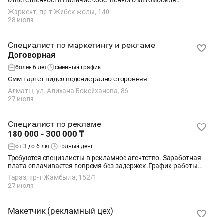
ответственность Наличие собственного автомобиля
приветствуется Готовность к выездной работе по поселкам
Жаркент, пр-т Жибек жолы, 140
Обход улиц с индивидуальным посещением...
28 июля
Специалист по маркетингу и рекламе
Договорная
более 6 лет
сменный график
Смм таргет видео ведение разно сторонняя
Алматы, ул. Алихана Бокейханова, 86
27 июля
Специалист по рекламе
180 000 - 300 000 ₸
от 3 до 6 лет
полный день
Требуются специалисты в рекламное агентство. Заработная
плата оплачивается вовремя без задержек.График работы
6/1, в субботу до обеда. Все условия труда обговариваются на
Тараз, пр-т Жамбыла, 152/1
собеседовании
27 июля
Макетчик (рекламный цех)