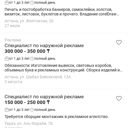
от 1 до 3 лет
полный день
Печать и постобработка баннеров, самоклейки, холстов,
визиток, листовок, буклетов и прочего. Владение corelDraw
обязательно! Требования - ответственность,
Астана, ул. Желтоксан, 20
исполнительность, аккуратность, отсутствие...
27 июля
Реклама
Специалист по наружной рекламе
300 000 - 350 000 ₸
от 1 до 3 лет
полный день
Обязанности: Изготовление вывесок, световых коробов,
объемных букв и рекламных конструкций. Сборка изделий из
ПВХ, акрила, композита, металла и других материалов.
Астана, ул. Шабал Бейсековой, 13А
Монтаж и демонтаж наружной...
3 августа
Специалист по наружной рекламе
150 000 - 250 000 ₸
от 1 до 3 лет
полный день
Требуется сборщик-монтажник в рекламное агентство.
Тараз, ул. Аль-Фараби, 7Б