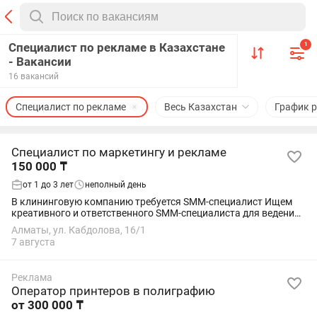
Специалист по рекламе в Казахстане
1
- Вакансии
16 вакансий
Специалист по рекламе
Весь Казахстан
График 
Специалист по маркетингу и рекламе
150 000 ₸
от 1 до 3 лет
неполный день
В клининговую компанию требуется SMM-специалист Ищем
креативного и ответственного SMM-специалиста для ведения
социальных сетей компании. Обязанности: • Ведение
Алматы, ул. Кабдолова, 16/1
Instagram и TikTok; • Съемка фото- и...
7 августа
Реклама
Оператор принтеров в полиграфию
от 300 000 ₸