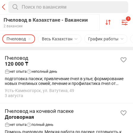
Пчеловод в Казахстане - Вакансии
1
2 вакансии
Пчеловод
Весь Казахстан
График работы
Пчеловод
120 000 ₸
нет опыта
неполный день
подготовка пасеки; привлечение пчел в улье; формирование
новых пчелиных семей; лечение и профилактика пчел от
болезней; сбор меда и других продуктов, производимых
Усть-Каменогорск, ул. Ватутина, 49
насекомыми; поддержание ульев в...
3 августа
Пчеловод на кочевой пасеке
Договорная
нет опыта
полный день
Помощь пчеловоду, Мелкая работа по пасеке, готовность к