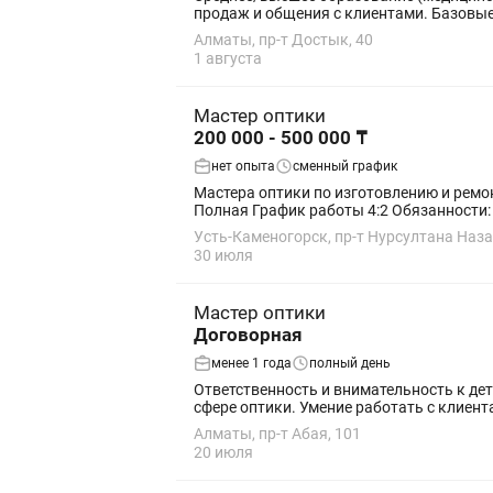
продаж и общени
Алматы, пр-т Достык, 40
1 августа
Мастер оптики
200 000 - 500 000 ₸
нет опыта
сменный график
Мастера оптики по изготовлению и ремонту очков Вакансия: Мастер-оптик по изготовлению и ремонту очков Место
Полная График работы 4
Усть-Каменогорск, пр-т Нурсултана Наза
30 июля
Мастер оптики
Договорная
менее 1 года
полный день
Ответственность и внимательность к деталям. Аккуратность при работе с очковыми линзами и оправами. Желание обучать
сфере оптики. Умение работать с
Алматы, пр-т Абая, 101
20 июля