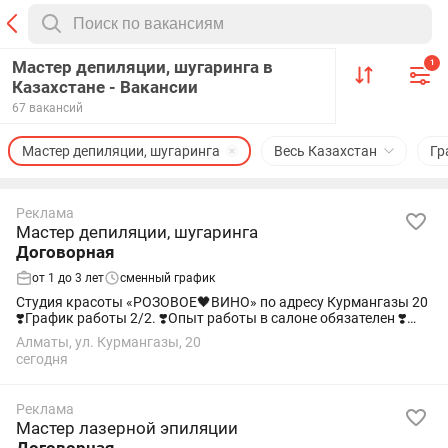
Мастер депиляции, шугаринга в
1
Казахстане - Вакансии
67 вакансий
Мастер депиляции, шугаринга
Весь Казахстан
Гр
Реклама
Мастер депиляции, шугаринга
Договорная
от 1 до 3 лет
сменный график
Студия красоты «РОЗОВОЕ🖤ВИНО» по адресу Курмангазы 20
❣️График работы 2/2. ❣️Опыт работы в салоне обязателен ❣️
Приветствуется желание дополнительно оказывать услуги по
Алматы, ул. Курмангазы, 20
лазерной эпиляции и...
сегодня
Реклама
Мастер лазерной эпиляции