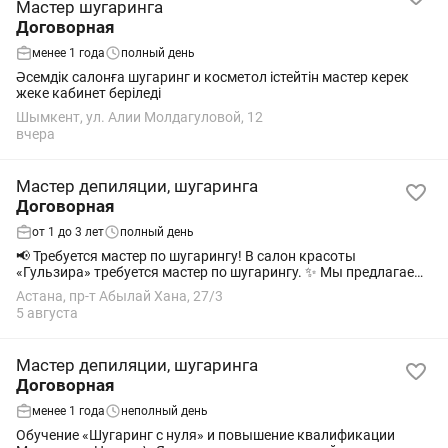
Мастер шугаринга
Договорная
менее 1 года
полный день
Әсемдік салонға шугаринг и косметол істейтін мастер керек
жеке кабинет беріледі
Шымкент, ул. Алии Молдагуловой, 12
вчера
Мастер депиляции, шугаринга
Договорная
от 1 до 3 лет
полный день
📢 Требуется мастер по шугарингу! В салон красоты
«Гульзира» требуется мастер по шугарингу. ✨ Мы предлагаем:
• Комфортное и уютное рабочее место; • Дружный коллектив; •
Астана, пр-т Абылай Хана, 27/3
Стабильный поток...
5 августа
Мастер депиляции, шугаринга
Договорная
менее 1 года
неполный день
Обучение «Шугаринг с нуля» и повышение квалификации