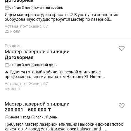
Договорная
от 1 до 3 лет
сменный график
Ищем мастера в студию красоты 🤍 В уютную и полностью
оборудованную студию требуется мастер по лазерной
эпиляции, шугарингу и восковой депиляции . Мы предлагаем:
Астана, пр-т Женис, 67
👇 ♦️работу на процент; ♦️полностью...
22 июля
Реклама
Мастер лазерной эпиляции
Договорная
от 1 до 3 лет
полный день
🔥 Сдается готовый кабинет лазерной эпиляции с
профессиональным аппаратом Harmony XL Ищете
возможность начать работать сразу, без покупки
Астана, пр-т Женис, 67
дорогостоящего оборудования? Предлагается в аренду
сегодня
полностью...
Мастер лазерной эпиляции
200 001 - 600 000 ₸
менее 1 года
полный день
Требуется Мастер лазерной эпиляции | высокий доход | поток
клиентов 📍 город Усть-Каменогорск Lalaser Land —