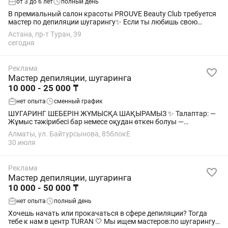
от 3 до 6 лет
полный день
В премиальный салон красоты PROUVE Beauty Club требуется
мастер по депиляции шугарингу✨ Если ты любишь свою
профессию, работаешь на качество и хочешь развиваться в
Астана, пр-т Туран, 39
сильной команде — будем рады...
сегодня
Реклама
Мастер депиляции, шугаринга
10 000 - 25 000 ₸
нет опыта
сменный график
ШУГАРИНГ ШЕБЕРІН ЖҰМЫСҚА ШАҚЫРАМЫЗ ✨ Талаптар: —
Жұмыс тәжірибесі бар немесе оқудан өткен болуы —
Шугарингтің мануалды техникасын білу — Ұқыптылық және
Алматы, ул. Байтурсынова, 85блокЕ
санитарлық талаптарды сақтау — Клиенттермен...
30 июля
Реклама
Мастер депиляции, шугаринга
10 000 - 50 000 ₸
нет опыта
полный день
Хочешь начать или прокачаться в сфере депиляции? Тогда
тебе к нам в центр TURAN 🤍 Мы ищем мастеров:по шугарингу