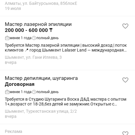
девушек — с опытом — и без (обучаем с нуля) Что важно: ✔️
Алматы, ул. Байтурсынова, 85блокЕ
Обучение платное, но с...
19 июля
Мастер лазерной эпиляции
200 000 - 600 000 ₸
менее 1 года
полный день
Требуется Мастер лазерной эпиляции | высокий доход | поток
клиентов 📍 город Шымкент Lalaser Land — международная
сеть студий лазерной эпиляции и эстетической косметологии.
Шымкент, ул. Гани Иляева, 3
💰 Доход 200 000 — 600 000...
вчера
Мастер депиляции, шугаринга
Договорная
менее 1 года
полный день
Требуется в Студию Шугаринга Воска Д&Д мастера с опытом
1+,возраст от 18-28,без детей не замужние.Открытые с
приятной внешностью с огромной любовью к своему делу!
Шымкент, Туркестанская улица, 2/2
вчера
Реклама