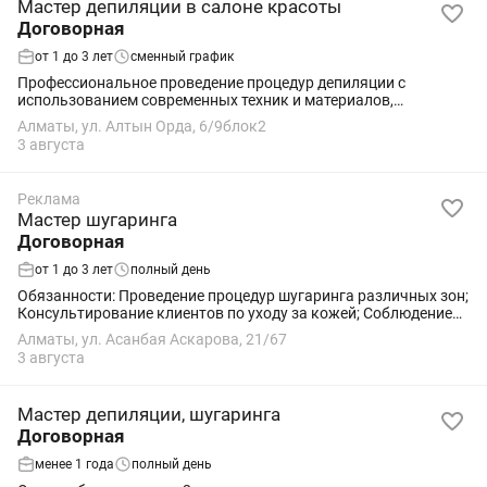
Мастер депиляции в салоне красоты
Договорная
от 1 до 3 лет
сменный график
Профессиональное проведение процедур депиляции с
использованием современных техник и материалов,
обеспечивая комфорт, безопасность и высокий уровень
Алматы, ул. Алтын Орда, 6/9блок2
сервиса. Индивидуальный подбор метода депиляции с...
3 августа
Реклама
Мастер шугаринга
Договорная
от 1 до 3 лет
полный день
Обязанности: Проведение процедур шугаринга различных зон;
Консультирование клиентов по уходу за кожей; Соблюдение
санитарных норм и чистоты рабочего места; Подготовка
Алматы, ул. Асанбая Аскарова, 21/67
материалов и рабочего...
3 августа
Мастер депиляции, шугаринга
Договорная
менее 1 года
полный день