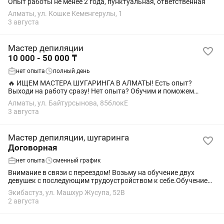
Опыт работы не менее 2 года, пунктуальная, ответственная
Алматы, ул. Кошке Кеменгерулы, 1
3 августа
Мастер депиляции
10 000 - 50 000 ₸
нет опыта
полный день
🔥 ИЩЕМ МАСТЕРА ШУГАРИНГА В АЛМАТЫ! Есть опыт?
Выходи на работу сразу! Нет опыта? Обучим и поможем
начать работать! ✨ 💰 Доход: 20–40% от личной кассы 🔥
Алматы, ул. Байтурсынова, 85блокЕ
Клиенты есть — стабильная запись каждый...
3 августа
Мастер депиляции, шугаринга
Договорная
нет опыта
сменный график
Внимание в связи с переездом! Возьму на обучение двух
девушек с последующим трудоустройством к себе.Обучение
платное. В обучение входит курс по сахарной и восковой
Экибастуз, ул. Машхур Жусупа, 52В
депиляции, аппаратная коррекция...
2 августа