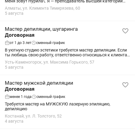
Меня зовут Нурила\. Я — преподаватель высшей категории
тренер по шугарингу, судья международных чемпионатов и
Алматы, ул. Климента Тимирязева, 60
призёр профессиональных соревнований
5 августа
Мастер депиляции, шугаринга
Договорная
от 1 до 3 лет
сменный график
В уютную студию эстетики требуется мастер депиляции. Если
ты любишь свою работу, ответственно относишься к клиентам
и хочешь развиваться в комфортной атмосфере — будем рады
Усть-Каменогорск, ул. Максима Горького, 57
познакомиться! Мы...
5 августа
Мастер мужской депиляции
Договорная
менее 1 года
сменный график
Требуется мастер на МУЖСКУЮ лазерную эпиляцию,
депиляцию
Костанай, ул. Л. Толстого, 52
4 августа