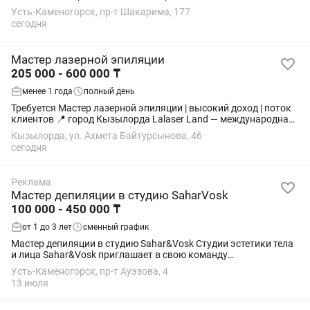
международная сеть студий лазерной эпиляции и
Усть-Каменогорск, пр-т Шакарима, 177
эстетической косметологии. 💰 Доход 200 001...
сегодня
Мастер лазерной эпиляции
205 000 - 600 000 ₸
менее 1 года
полный день
Требуется Мастер лазерной эпиляции | высокий доход | поток
клиентов 📍 город Кызылорда Lalaser Land — международная
сеть студий лазерной эпиляции и эстетической косметологии.
Кызылорда, ул. Ахмета Байтурсынова, 46
💰 Доход 200 000 — 600...
сегодня
Реклама
Мастер депиляции в студию SaharVosk
100 000 - 450 000 ₸
от 1 до 3 лет
сменный график
Мастер депиляции в студию Sahar&Vosk Студии эстетики тела
и лица Sahar&Vosk приглашает в свою команду
профессионального мастера депиляции! Если ты любишь
Усть-Каменогорск, пр-т Ауэзова, 4
свою работу, умеешь создавать комфорт для...
13 июля