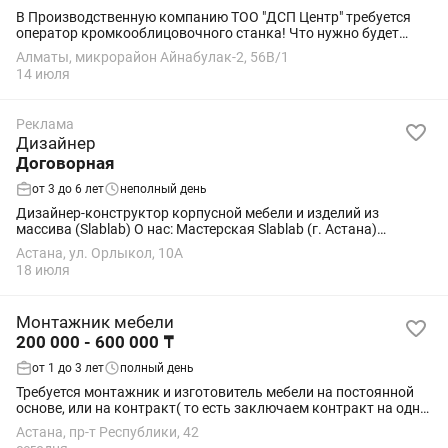
В Производственную компанию ТОО "ДСП Центр" требуется
оператор кромкооблицовочного станка! Что нужно будет
делать (Обязанности): Настройка и подготовка станка к
Алматы, микрорайон Айнабулак-2, 56В/1
работе под различные типы кромки и...
14 июля
Реклама
Дизайнер
Договорная
от 3 до 6 лет
неполный день
Дизайнер-конструктор корпусной мебели и изделий из
массива (Slablab) О нас: Мастерская Slablab (г. Астана)
расширяет производство. Мы специализируемся на
Астана, ул. Орлыкол, 10А
авторской мебели из карагача и эпоксидной...
18 июля
Монтажник мебели
200 000 - 600 000 ₸
от 1 до 3 лет
полный день
Требуется монтажник и изготовитель мебели на постоянной
основе, или на контракт( то есть заключаем контракт на одно
или несколько изделий)
Астана, пр-т Республики, 42