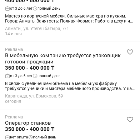
400 000 - 600 000 ₸
от 3 до 6 лет
полный день
Мастер по корпусной мебели. Сильные мастера по кухням.
Город: Алматы Занятость: Полная Формат: Работа в цеху и на
монтаже у клиента Обязанности: •Изготовление и сборка
Алматы, ул. Утеген батыра, 7/1
корпусной мебели (шкафы,...
14 июля
Реклама
В мебельную компанию требуется упаковщик
готовой продукции
350 000 - 400 000 ₸
от 3 до 6 лет
полный день
В связи с увеличением объема на мебельную фабрику
требуются ученики и мастера мебельного производства. У нас
отличные условия труда и достойная оплата. Если у вас нет
Караганда, ул. Ермекова, 59
опыта , у нас на производстве мы...
сегодня
Реклама
Оператор станков
350 000 - 400 000 ₸
нет опыта
полный день