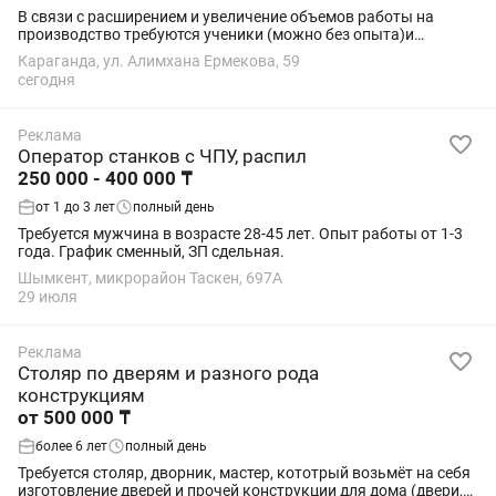
В связи с расширением и увеличение объемов работы на
производство требуются ученики (можно без опыта)и
мастера!!! Требуется фрезеровщик МДФ фасадов Вакуумщик
Караганда, ул. Алимхана Ермекова, 59
МДФ фасадов Шлифовщик мдф фасадов Срезчик...
сегодня
Реклама
Оператор станков с ЧПУ, распил
250 000 - 400 000 ₸
от 1 до 3 лет
полный день
Требуется мужчина в возрасте 28-45 лет. Опыт работы от 1-3
года. График сменный, ЗП сдельная.
Шымкент, микрорайон Таскен, 697А
29 июля
Реклама
Столяр по дверям и разного рода
конструкциям
от 500 000 ₸
более 6 лет
полный день
Требуется столяр, дворник, мастер, кототрый возьмёт на себя
изготовление дверей и прочей конструкции для дома (двери,