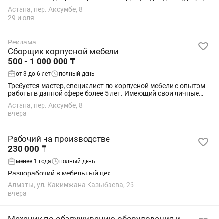
кровати из массива)
Астана, пер. Аксумбе, 8
29 июля
Реклама
Сборщик корпусной мебели
500 - 1 000 000 ₸
от 3 до 6 лет
полный день
Требуется мастер, специалист по корпусной мебели с опытом
работы в данной сфере более 5 лет. Имеющий свои личные
ручные инструменты. Умеющий делать деталировку. С вас
Астана, пер. Аксумбе, 8
контрольный выезд, деталировка,...
вчера
Рабочий на производстве
230 000 ₸
менее 1 года
полный день
Разнорабочий в мебельный цех.
Алматы, ул. Какимжана Казыбаева, 26
вчера
Механик по обслуживанию оборудования и