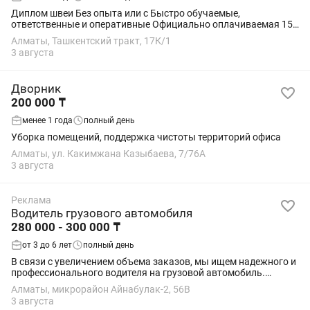
Диплом швеи Без опыта или с Быстро обучаемые,
ответственные и оперативные Официально оплачиваемая 150
тыс, чистый цех, шьем все от бренда до чехлов Дружный
Алматы, Ташкентский тракт, 17К/1
коллектив
3 августа
Дворник
200 000 ₸
менее 1 года
полный день
Уборка помещений, поддержка чистоты территорий офиса
Алматы, ул. Какимжана Казыбаева, 7/76А
3 августа
Реклама
Водитель грузового автомобиля
280 000 - 300 000 ₸
от 3 до 6 лет
полный день
В связи с увеличением объема заказов, мы ищем надежного и
профессионального водителя на грузовой автомобиль.
Обязанности: Управлять грузовыми автомобилями [Хундай Н
Алматы, микрорайон Айнабулак-2, 56В
100, Мерседес 817, Газель и авто...
3 августа