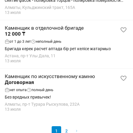
снятие фасок - полировка торцов - полировка поверхности
камня - изготовление подоконников, лестниц, столешниц и т.п.
Алматы, Кульджинский тракт, 165А
13 июля
Каменщик в отделочной бригаде
12 000 ₸
от 1 до 3 лет
неполный день
Бригада керек расчет аптада бір рет келісе жатармыз
Астана, пр-т Улы Дала, 11
13 июля
Каменщик по искусственному камню
Договорная
нет опыта
полный день
Без вредных привычек!
Алматы, пр-т Турара Рыскулова, 232А
13 июля
1
2