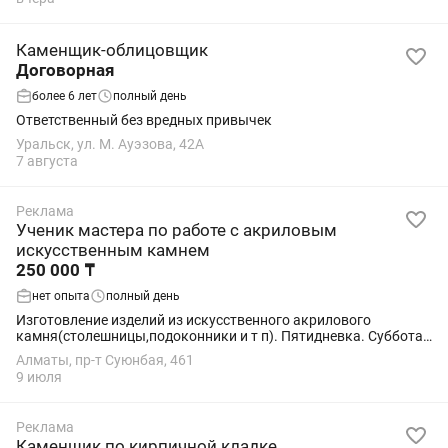
Каменщик-облицовщик
Договорная
более 6 лет
полный день
Ответственный без вредных привычек
Уральск, ул. М. Ауэзова, 42А
7 августа
Реклама
Ученик мастера по работе с акриловым
искусственным камнем
250 000 ₸
нет опыта
полный день
Изготовление изделий из искусственного акрилового
камня(столешницы,подоконники и т п). Пятидневка. Суббота
через одну 9-18. Обед оплачиваеться.
Алматы, пр-т Суюнбая, 461
9 июля
Реклама
Каменщик по кирпичной кладке