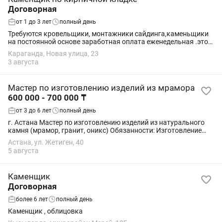
Договорная
от 1 до 3 лет
полный день
Требуются кровельщики, монтажники сайдинга,каменьщики
на постоянной основе заработная оплата еженедельная .это
не калым читаите внимательнно Телефон для связь
Караганда, Новая улица, 23
3 августа
Мастер по изготовлению изделий из мрамора
600 000 - 700 000 ₸
от 3 до 6 лет
полный день
г. Астана Мастер по изготовлению изделий из натурального
камня (мрамор, гранит, оникс) Обязанности: Изготовление
изделий из натурального камня (столешницы, подоконники,
Астана, ул. Жетиген, 40
ступени, камины и...
5 августа
Каменщик
Договорная
более 6 лет
полный день
Каменщик , облицовка