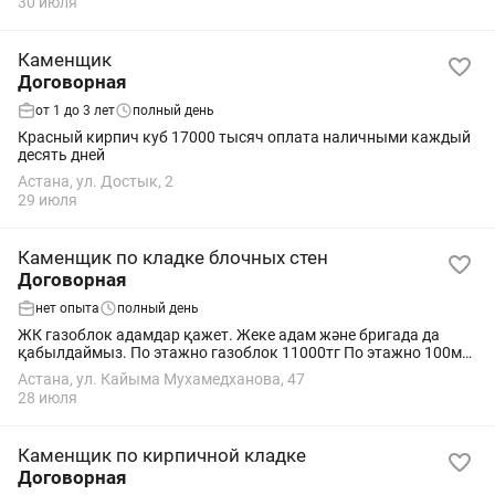
30 июля
Каменщик
Договорная
от 1 до 3 лет
полный день
Красный кирпич куб 17000 тысяч оплата наличными каждый
десять дней
Астана, ул. Достык, 2
29 июля
Каменщик по кладке блочных стен
Договорная
нет опыта
полный день
ЖК газоблок адамдар қажет. Жеке адам және бригада да
қабылдаймыз. По этажно газоблок 11000тг По этажно 100мм
газоблок 2300тг По этажно 17000 тг красный кирпич По
Астана, ул. Кайыма Мухамедханова, 47
этажно 2800 красный кирпич Оплата...
28 июля
Каменщик по кирпичной кладке
Договорная