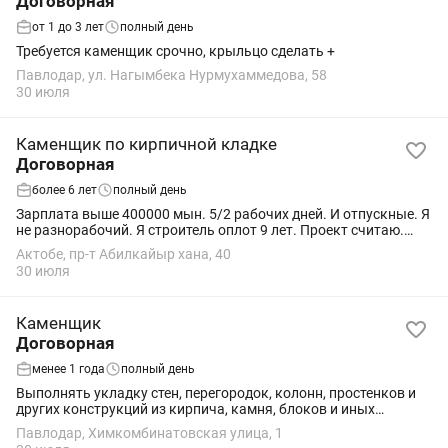
Договорная
от 1 до 3 лет
полный день
Требуется каменщик срочно, крыльцо сделать +
Павлодар, ул. Нагымбека Нурмухаммедова, 58
30 июля
Каменщик по кирпичной кладке
Договорная
более 6 лет
полный день
Зарплата выше 400000 мын. 5/2 рабочих дней. И отпускные. Я
не разнорабочий. Я строитель оплот 9 лет. Проект считаю.
Могу работать в команде. Каменщик кровельщик сварщик.
Актобе, пр-т Абилкайыр хана, 40
Могу работать в авто...
30 июля
Каменщик
Договорная
менее 1 года
полный день
Выполнять укладку стен, перегородок, колонн, простенков и
других конструкций из кирпича, камня, блоков и иных
строительных материалов. Выполнять ремонт,
Павлодар, Химкомбинатовская улица, 1
восстановление и усиление каменных...