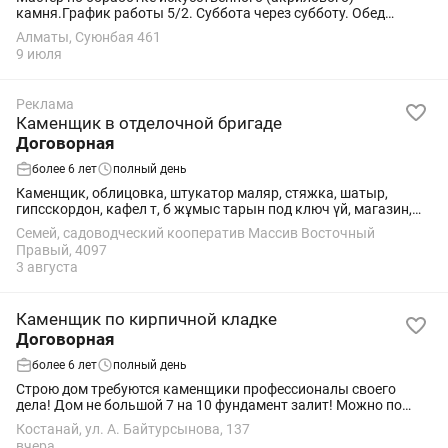
камня.График работы 5/2. Суббота через субботу. Обед
оплачивается.
Алматы, Суюнбая 461
9 июля
Реклама
Каменщик в отделочной бригаде
Договорная
более 6 лет
полный день
Каменщик, облицовка, штукатор маляр, стяжка, шатыр,
гипсскордон, кафел т, б жұмыс тарын под ключ үй, магазин,
қора баз, монша, гараж т, б жұмыс тарын жасаймыз ИП бар,
Семей, садоводческий кооператив Массив Восточный
бригада бар, тез және сапалы...
Правый, 4097
3 августа
Каменщик по кирпичной кладке
Договорная
более 6 лет
полный день
Строю дом требуются каменщики профессионалы своего
дела! Дом не большой 7 на 10 фундамент залит! Можно по
совместную. Строю дом требуются каменщики
Костанай, ул. А. Байтурсынова, 137
профессионалы своего дела! Дом не большой 7 на 10...
вчера