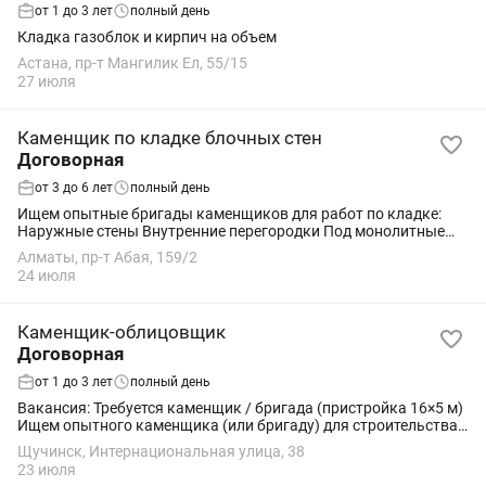
от 1 до 3 лет
полный день
Кладка газоблок и кирпич на объем
Астана, пр-т Мангилик Ел, 55/15
27 июля
Каменщик по кладке блочных стен
Договорная
от 3 до 6 лет
полный день
Ищем опытные бригады каменщиков для работ по кладке:
Наружные стены Внутренние перегородки Под монолитные
конструкции Локация: Алматы , центр города. Требования к
Алматы, пр-т Абая, 159/2
бригадам: - Минимум 5 человек в...
24 июля
Каменщик-облицовщик
Договорная
от 1 до 3 лет
полный день
Вакансия: Требуется каменщик / бригада (пристройка 16×5 м)
Ищем опытного каменщика (или бригаду) для строительства
пристройки. ОБЪЕМ РАБОТ: Объект: Пристройка к зданию
Щучинск, Интернациональная улица, 38
Размеры: 16 м (длина) × 5 м...
23 июля