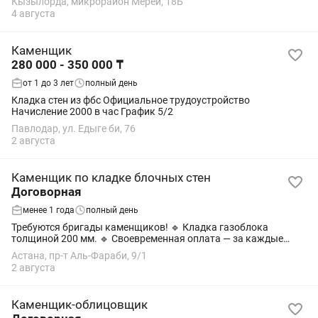
Кызылорда, микрорайон Мерей, 18Б
4 августа
Каменщик
280 000 - 350 000 ₸
от 1 до 3 лет
полный день
Кладка стен из фбс Официальное трудоустройство
Начисление 2000 в час График 5/2
Павлодар, ул. Едыге би, 76
2 августа
Каменщик по кладке блочных стен
Договорная
менее 1 года
полный день
Требуются бригады каменщиков! 🔹 Кладка газоблока
толщиной 200 мм. 🔹 Своевременная оплата — за каждые
выполненные 100 м³ кладки. 🔹 Большие объемы работ. 🔹
Астана, пр-т Аль-Фараби, 9/1
Долгосрочное сотрудничество.
2 августа
Каменщик-облицовщик