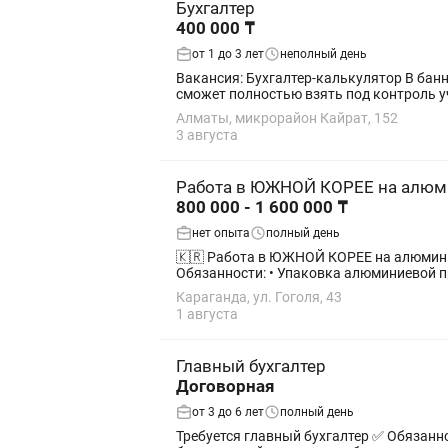
Бухгалтер
400 000 ₸
от 1 до 3 лет
неполный день
Вакансия: Бухгалтер-калькулятор В банный комплекс требуется бухгалтер-калькулятор. Мы ищем сильного и ответственного специалиста, который
сможет полностью взять под контроль уч
Алматы, микрорайон Кайрат, 152
3 августа
Работа в ЮЖНОЙ КОРЕЕ на алюми
800 000 - 1 600 000 ₸
нет опыта
полный день
🇰🇷 Работа в ЮЖНОЙ КОРЕЕ на алюминиевом заводе (г. Есан) Требуются мужчины на предп
Обязанности: • Упаковка алюминиевой пр
Караганда, ул. Гоголя, 43
1 августа
Главный бухгалтер
Договорная
от 3 до 6 лет
полный день
Требуется главный бухгалтер ✅ Обязанности: •Ведение бухгалтерского и налогового учета, формирование учетной политики. •Руководство