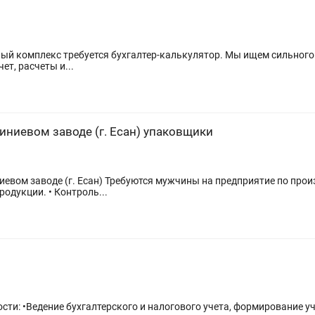
ет, расчеты и...
ниевом заводе (г. Есан) упаковщики
риятие по производству алюминиевого профиля. 📦
одукции. • Контроль...