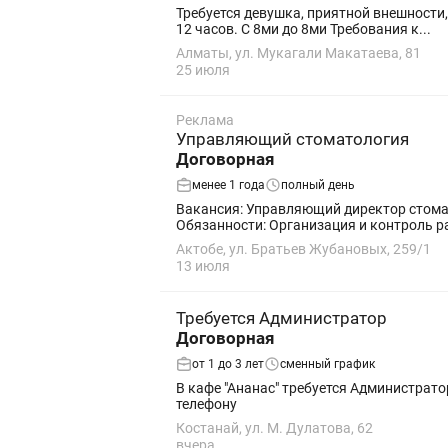
Требуется девушка, приятной внешности, в
12 часов. С 8ми до 8ми Требования к...
Алматы, ул. Мукагали Макатаева, 81
25 июля
Реклама
Управляющий стоматология
Договорная
менее 1 года
полный день
Вакансия: Управляющий директор стоматологической клиники В современную стоматолог
Актобе, ул. Братьев Жубановых, 259/1
13 июля
Требуется Администратор
Договорная
от 1 до 3 лет
сменный график
В кафе "Ананас" требуется Администрат
телефону
Костанай, ул. М. Дулатова, 62
вчера