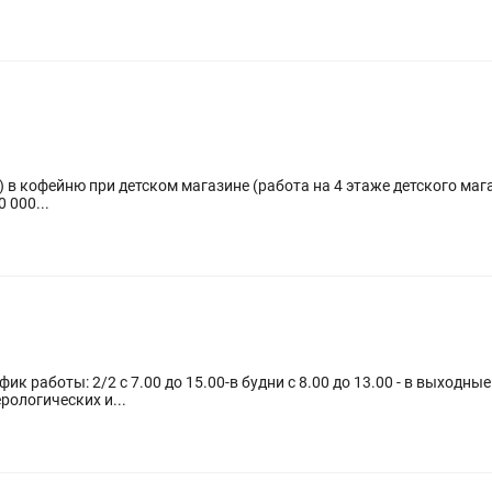
 в кофейню при детском магазине (работа на 4 этаже детского магаз
 000...
-в будни с 8.00 до 13.00 - в выходные Обязанности: -Производить взятие
рологических и...