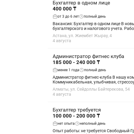
Бухгалтер в одном лице
400 000 ₸
от 3 до 6 лет
полный день
Вакансия: Бухгалтер в одном лице В новый премиальный детский сад требуется бухгалтер в одном лице. Обязанности: Полное ведение
бухгалтерского и налогового учета. Рабо
Астана, ул. Жиембет Жырау, 4
4 августа
Администратор фитнес клуба
185 000 - 240 000 ₸
менее 1 года
полный день
Администратор фитнес-клуба В нашу команду требуется энергичный и ответственный администратор. 📌 Требования: • Девушка до 35 лет •
Алматы, ул. Сейдоллы Байтерекова, 54
4 августа
Бухгалтер требуется
100 000 - 200 000 ₸
нет опыта
неполный день
Опыт работы: не требуется Свободный График Опыт работы необязательно. Опытных бухгалтеров со стажем просим не беспокоить. Т.е. нужны