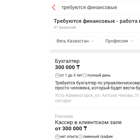
Требуются финансовые - работа 
47 вакансий
Весь Казахстан
Профессия
Бухгалтер
300 000 ₸
от 1 до 3 лет
полный день
Требуется бухгалтер по управленческому учёту В развивающуюся группу компаний требуется бухгалтер с опытом управленчес
просто человека, который будет вести бу
Усть-Каменогорск, ул. Антона Чехова, 31
сегодня
Реклама
Кассир в клиентском зале
от 300 000 ₸
нет опыта
сменный график