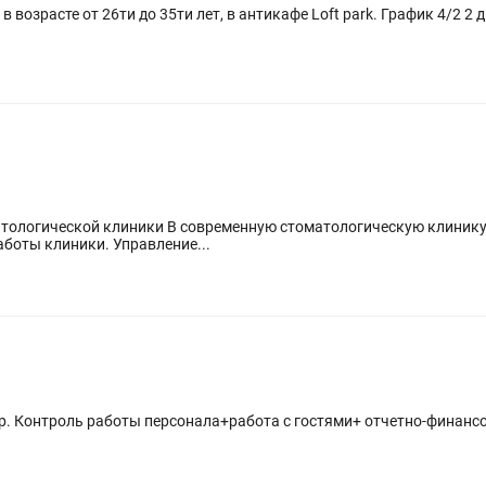
 возрасте от 26ти до 35ти лет, в антикафе Loft park. График 4/2 2 д
ическую клинику требуется управляющий директор.
Обязанности: Организация и контроль работы клиники. Управление...
ор. Контроль работы персонала+работа с гостями+ отчетно-финанс