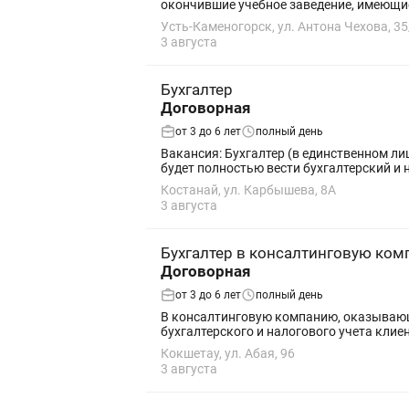
окончившие учебное заведение, имеющие 
Усть-Каменогорск, ул. Антона Чехова, 35
3 августа
Бухгалтер
Договорная
от 3 до 6 лет
полный день
Вакансия: Бухгалтер (в единственном лице) Компания: ТОО «Трэйд Петролеум» В нашу компанию требуется бухгалтер в единственном лиц
будет полностью вести бухгалтерский и н
Костанай, ул. Карбышева, 8А
3 августа
Бухгалтер в консалтинговую ко
Договорная
от 3 до 6 лет
полный день
В консалтинговую компанию, оказывающу
бухгалтерского и налогового учета клие
Кокшетау, ул. Абая, 96
3 августа