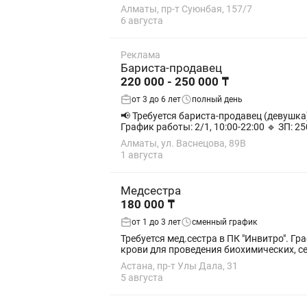
Алматы, пр-т Суюнбая, 157/7
6 августа
Реклама
Бариста-продавец
220 000 - 250 000 ₸
от 3 до 6 лет
полный день
📢 Требуется бариста-продавец (девушка)
График работы: 2/1, 10:00-22:00 🔹 ЗП: 250
Алматы, ул. Васнецова, 89В
1 августа
Медсестра
180 000 ₸
от 1 до 3 лет
сменный график
Требуется мед.сестра в ПК "Инвитро". График работы: 2/2 с 7.00 до 15.00
крови для проведения биохимических, се
Астана, пр-т Улы Дала, 31
5 августа