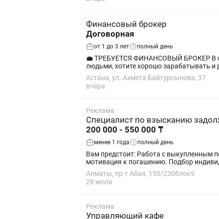
Финансовый брокер
Договорная
от 1 до 3 лет
полный день
💼 ТРЕБУЕТСЯ ФИНАНСОВЫЙ БРОКЕР В связи с расширением компании приглашаем в команду финансового брокера. Если вы умеете общаться с
людьми, хотите хорошо зарабатывать и р
Астана, ул. Ахмета Байтурсынова, 37
вчера
Реклама
Специалист по взысканию задо
200 000 - 550 000 ₸
менее 1 года
полный день
Вам предстоит: Работа с выкупленным п
мотивация к погашению. П
Алматы, пр-т Абая, 150/230блок9
28 июля
Реклама
Управляющий кафе