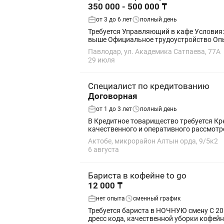
350 000 - 500 000 ₸
от 3 до 6 лет
полный день
Требуется Управляющий в кафе Условия: График 5/2, с 8:30 до 18:00 Оклад 350 000 тг на руки + ежемесячная премия Итого доход от 500 000 тг и
выше Офици
Павлодар, ул. Академика Сатпаева, 77А
29 июля
Специалист по кредитованию
Договорная
от 1 до 3 лет
полный день
В Кредитное товарищество требуется Кредитный специалист Обязанности •- Исполнение 
качественного и оперативного рассмотр
Актобе, микрорайон Алтын орда, 9/5к2
6 августа
Бариста в кофейне to go
12 000 ₸
нет опыта
сменный график
Требуется бариста в НОЧНУЮ смену С 20:00 до 9:00. Заработная плата 12.000+бонус Только при условии знания регламентов работы, соблюдении
дресс кода, качественной уборки кофейни