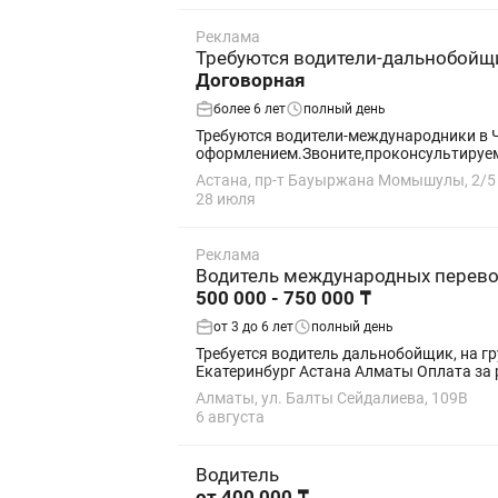
Реклама
Требуются водители-дальнобойщ
Договорная
более 6 лет
полный день
Требуются водители-международники в Ч
оформлением.Звоните,проконсультируе
Астана, пр-т Бауыржана Момышулы, 2/5
28 июля
Реклама
Водитель международных перев
500 000 - 750 000 ₸
от 3 до 6 лет
полный день
Требуется водитель дальнобойщик, на грузовое авт
Екатеринбург Астана
Алматы, ул. Балты Сейдалиева, 109В
6 августа
Водитель
от 400 000 ₸