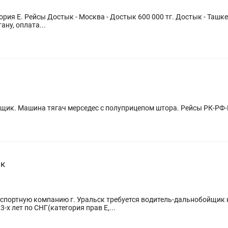
рия Е. Рейсы Достык - Москва - Достык 600 000 тг. Достык - Ташке
ану, оплата...
йщик. Машина тягач мерседес с полуприцепом штора. Рейсы РК-РФ
ик
ртную компанию г. Уральск требуется водитель-дальнобойщик на MAN TGX
-х лет по СНГ(категория прав E,...