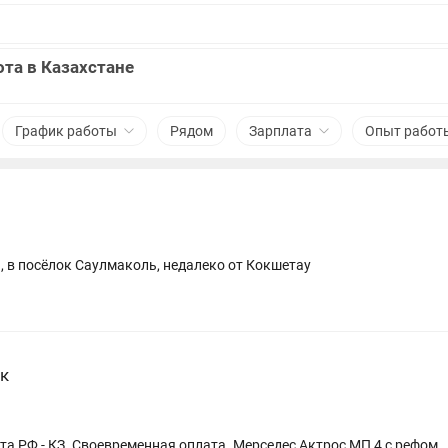
та в Казахстане
График работы
Рядом
Зарплата
Опыт работ
, в посёлок Саулмаколь, недалеко от Кокшетау
к
а РФ - КЗ. Своевременная оплата. Мерседес Актрос МП 4 с рефом.