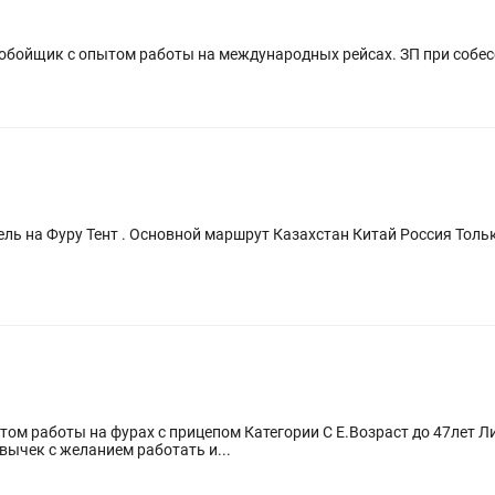
обойщик с опытом работы на международных рейсах. ЗП при собе
1
я Только звонить по указанному номеру, не
том работы на фурах с прицепом Категории С Е.Возраст до 47лет Л
ычек с желанием работать и...