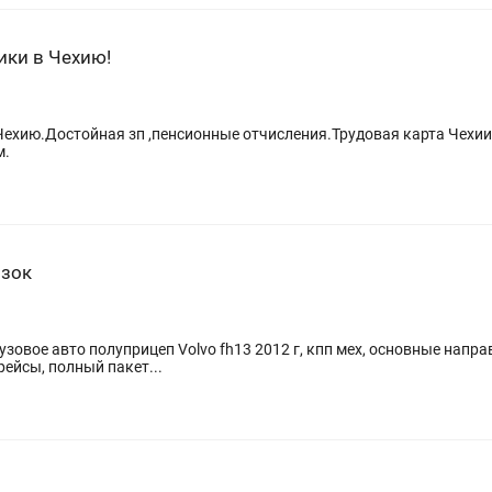
ики в Чехию!
ехию.Достойная зп ,пенсионные отчисления.Трудовая карта Чехии
м.
озок
о полуприцеп Volvo fh13 2012 г, кпп мех, основные направления Алматы Астана Алма
 Алматы Оплата за рейсы, полный пакет...