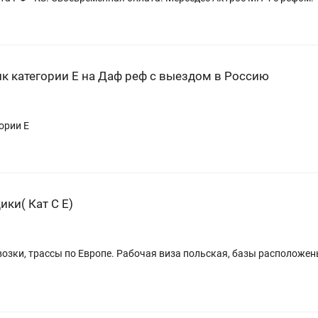
к категории Е на Даф реф с выездом в Россию
ории Е
ки( Кат С Е)
ревозки, трассы по Европе. Рабочая виза польская, базы располож