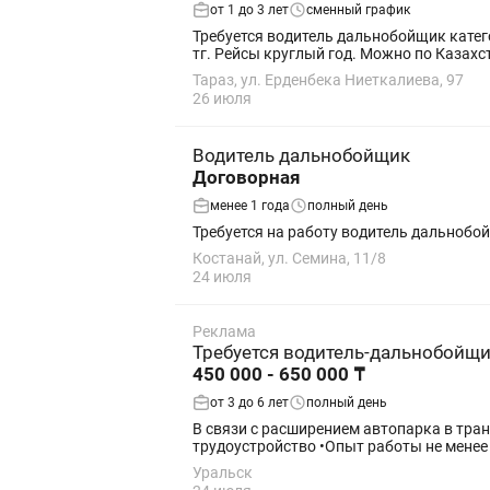
от 1 до 3 лет
сменный график
Требуется водитель дальнобойщик катего
тг. Рейсы круглый год. Можно по Казахст
Тараз, ул. Ерденбека Ниеткалиева, 97
26 июля
Водитель дальнобойщик
Договорная
менее 1 года
полный день
Требуется на работу водитель дальнобо
Костанай, ул. Семина, 11/8
24 июля
Реклама
Требуется водитель-дальнобойщ
450 000 - 650 000 ₸
от 3 до 6 лет
полный день
В связи с расширением автопарка в транспо
трудоустройство •Опыт работы не менее 3
Уральск