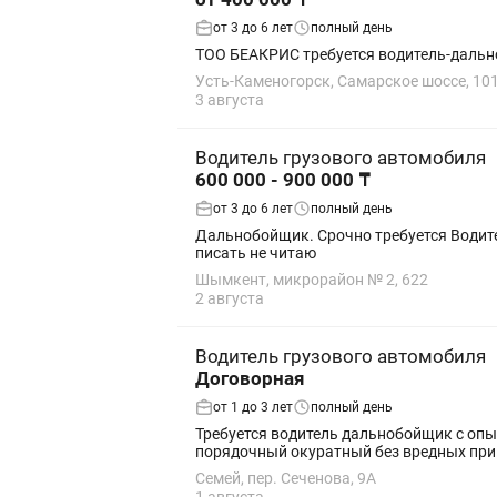
от 3 до 6 лет
полный день
ТОО БЕАКРИС требуется водитель-дальн
Усть-Каменогорск, Самарское шоссе, 10
3 августа
Водитель грузового автомобиля
600 000 - 900 000 ₸
от 3 до 6 лет
полный день
Дальнобойщик. Срочно требуется Водитель на Фуру Тент . Основной маршрут Казахстан Китай Росси
писать не читаю
Шымкент, микрорайон № 2, 622
2 августа
Водитель грузового автомобиля
Договорная
от 1 до 3 лет
полный день
Требуется водитель дальнобойщик с опы
порядочный окуратный без вредных прив
Семей, пер. Сеченова, 9А