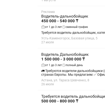
1 августа
Реклама
Водитель-дальнобойщик
450 000 - 540 000 ₸
от 1 до 3 лет
сменный график
Требуется водитель-дальнобойщик, катег
Усть-Каменогорск, Базовая улица, 5
27 июля
Водитель Дальнобойщик
1 500 000 - 3 000 000 ₸
от 1 до 3 лет
полный день
🚛 Требуются водители-дальнобойщики (категория CE) для работы по вс
странах Европы. Мы предлагаем: ✅
Астана, ул. Тараса Шевченко, 8
26 июля
Требуется водитель дальнобойщи
500 000 - 800 000 ₸