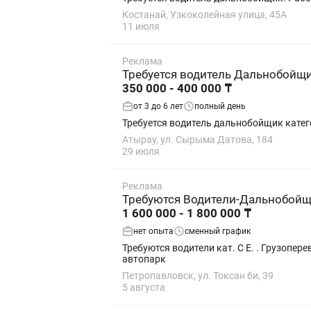
Костанай, Узкоколейная улица, 45А
11 июля
Реклама
Требуется водитель Дальнобойщи
350 000 - 400 000 ₸
от 3 до 6 лет
полный день
Требуется водитель дальнобойщик катег
Атырау, ул. Сырыма Датова, 184
29 июля
Реклама
Требуются Водители-Дальнобойщи
1 600 000 - 1 800 000 ₸
нет опыта
сменный график
Требуются водители кат. С Е. . Грузопе
автопарк
Петропавловск, ул. Токсан би, 39
5 августа