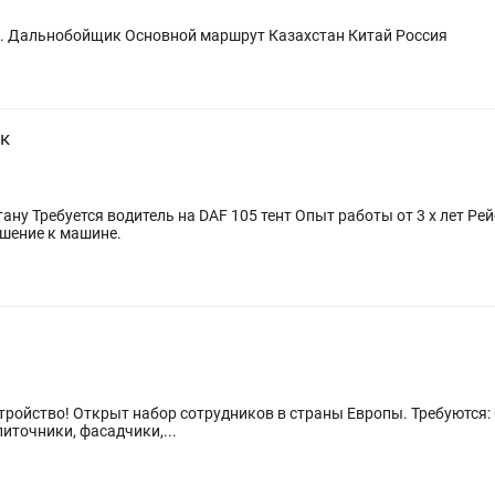
Срочно требуется Водитель на Фуру Тент . Дальнобойщик Основной маршрут Казахстан Китай Россия
к
лата сдельная
шение к машине.
оители всех специальностей
иточники, фасадчики,...