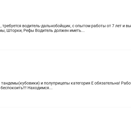
 требуется водитель-дальнобойщик, с опытом работы от 7 лет и в
автотранспортаае марки SCANIA . Тандемы, Шторки, Рефы Водитель должен иметь...
и) и полуприцепы категория Е обязательна! Работаем по направлению Китай-РК-РФ. Рк-
 беспокоить!!! Находимся...