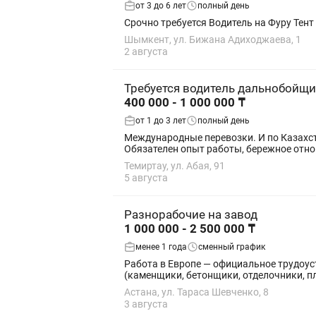
от 3 до 6 лет
полный день
Шымкент, ул. Бижана Адиходжаева, 1
2 августа
Требуется водитель дальнобойщи
400 000 - 1 000 000 ₸
от 1 до 3 лет
полный день
Международные перевозки. И по Казахстану Требуется водитель на DAF 105 тент Опыт работы от 3 х лет Рейсы регулярные. Оп
Обязателен опыт работы, бережное отно
Темиртау, ул. Абая, 91
5 августа
Разнорабочие на завод
1 000 000 - 2 500 000 ₸
менее 1 года
сменный график
Работа в Европе — официальное трудоустройство! Открыт набор сотрудников в страны Европы. Требуются: Стр
(каменщики, бетонщики, отделочники, пл
Астана, ул. Тараса Шевченко, 8
3 августа