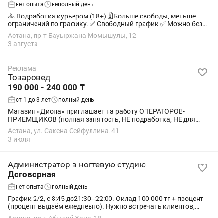
нет опыта
неполный день
🚴 Подработка курьером (18+) 🗓️Больше свободы, меньше
ограничений по графику. ✅ Свободный график ✅ Можно без
опыта ✅ Пешком, на велосипеде, мотоцикле или автомобиле
Астана, пр-т Бауыржана Момышулы, 12
✅ Подходит студентам и тем,...
3 августа
Реклама
Товаровед
190 000 - 240 000 ₸
от 1 до 3 лет
полный день
Магазин «Диона» приглашает на работу ОПЕРАТОРОВ-
ПРИЕМЩИКОВ (полная занятость, НЕ подработка, НЕ для
студентов) 📍Астана Обязанности: Приемка товара
Астана, ул. Сакена Сейфуллина, 41
Оформление перемещений Возвраты...
3 июля
Администратор в ногтевую студию
Договорная
нет опыта
полный день
График 2/2, с 8:45 до21:30–22:00. Оклад 100 000 тг + процент
(процент выдаём ежедневно). Нужно встречать клиентов,
вести запись, принимать оплату, предлагать чай/кофе,