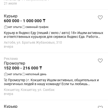
обслуживать людей. Если вы ищете халяву или...
21 июля
Курьер
600 000 - 1 000 000 ₸
нет опыта
сменный график
Курьер в Яндекс Еду (пеший / вело / авто) 18+ Ищем активных
и ответственных курьеров для сервиса Яндекс Еда. Работа
подойдёт студентам, как подработка или основной доход.
Актобе, ул. Братьев Жубановых, 310
Условия: • Свободный...
вчера
Реклама
Промоутер
152 000 - 216 000 ₸
нет опыта
неполный день
🚀 Промоутер | г. Кокшетау Ищем активных, общительных и
энергичных людей в нашу команду! Если ты любишь
общаться с людьми, хочешь получить первый опыт работы
Кокшетау, Кокшетау, ул. Саябак
или ищешь удобную подработку с гибким...
вчера
Курьер