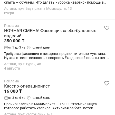
опыта — обучаем. Что делать: - уборка квартир - помощь в
генеральных уборках - химчистка мебели Что предлагаем: -
Астана, пр-т Бауыржана Момышулы, 13
ежедневная/еженедельная...
вчера
Реклама
НОЧНАЯ СМЕНА! Фасовщик хлебо-булочных
изделий
350 000 ₸
от 1 до 3 лет
полный день
Требуется фасовщик в пекарню, предпочтительно мужчина.
Нужна ответственность и скорость Ежедневной оплаты нет!
Санкнижка нужна. Официально. НОЧНАЯ СМЕНА С 20:00 до
Астана, пр-т Туран, 48
8:00, 6/1, выходной суббота....
4 августа
Реклама
Кассир-операционист
16 000 ₸
от 3 до 6 лет
полный день
Срочно! Кассир в минимаркет — 16 000 тг/смена Ищем
готового работать кассира! Активная работа, поток
покупателей, нужно сохранять спокойствие и быстро
Астана, пр-т Республики, 6/1