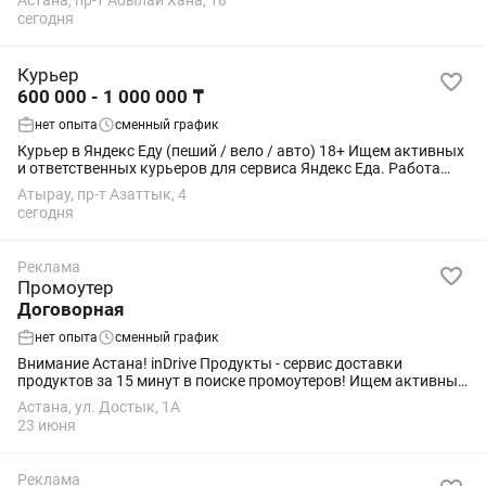
Астана, пр-т Абылай Хана, 18
следить за расходниками и...
сегодня
Курьер
600 000 - 1 000 000 ₸
нет опыта
сменный график
Курьер в Яндекс Еду (пеший / вело / авто) 18+ Ищем активных
и ответственных курьеров для сервиса Яндекс Еда. Работа
подойдёт студентам, как подработка или основной доход.
Атырау, пр-т Азаттык, 4
Условия: • Свободный...
сегодня
Реклама
Промоутер
Договорная
нет опыта
сменный график
Внимание Астана! inDrive Продукты - сервис доставки
продуктов за 15 минут в поиске промоутеров! Ищем активных,
крутых и заряженных ребят от 16 лет, кто хочет
Астана, ул. Достык, 1А
подзаработать и прокачать навыки общения...
23 июня
Реклама