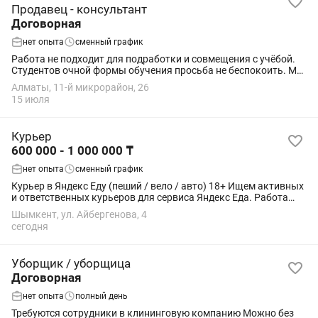
Продавец - консультант
Договорная
нет опыта
сменный график
Работа не подходит для подработки и совмещения с учёбой.
Студентов очной формы обучения просьба не беспокоить. Мы
предлагаем: стабильную работу в компании с многолетним
Алматы, 11-й микрорайон, 26
опытом; официальное...
15 июля
Курьер
600 000 - 1 000 000 ₸
нет опыта
сменный график
Курьер в Яндекс Еду (пеший / вело / авто) 18+ Ищем активных
и ответственных курьеров для сервиса Яндекс Еда. Работа
подойдёт студентам, как подработка или основной доход.
Шымкент, ул. Айбергенова, 4
Условия: • Свободный...
сегодня
Уборщик / уборщица
Договорная
нет опыта
полный день
Требуются сотрудники в клининговую компанию Можно без