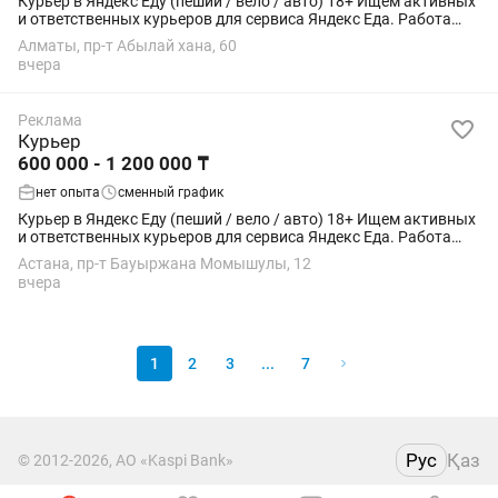
Курьер в Яндекс Еду (пеший / вело / авто) 18+ Ищем активных
и ответственных курьеров для сервиса Яндекс Еда. Работа
подойдёт студентам, как подработка или основной доход.
Алматы, пр-т Абылай хана, 60
Условия: • Свободный...
вчера
Реклама
Курьер
600 000 - 1 200 000 ₸
нет опыта
сменный график
Курьер в Яндекс Еду (пеший / вело / авто) 18+ Ищем активных
и ответственных курьеров для сервиса Яндекс Еда. Работа
подойдёт студентам, как подработка или основной доход.
Астана, пр-т Бауыржана Момышулы, 12
Условия: • Свободный...
вчера
1
2
3
...
7
Рус
Қаз
© 2012-2026, АО «Kaspi Bank»