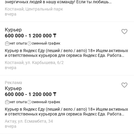
энергичных людей в нашу команду! Если ты любишь
общаться с людьми, хочешь получить первый опыт работы
Костанай, Центральный парк
или ищешь удобную подработку с гибким...
вчера
Курьер
600 000 - 1 200 000 ₸
нет опыта
сменный график
Курьер в Яндекс Еду (пеший / вело / авто) 18+ Ищем активных
и ответственных курьеров для сервиса Яндекс Еда. Работа
подойдёт студентам, как подработка или основной доход.
Костанай, ул. Карбышева, 6/2
Условия: • Свободный...
вчера
Реклама
Курьер
600 000 - 1 200 000 ₸
нет опыта
сменный график
Курьер в Яндекс Еду (пеший / вело / авто) 18+ Ищем активных
и ответственных курьеров для сервиса Яндекс Еда. Работа
подойдёт студентам, как подработка или основной доход.
Актау, ул. Есмамбета, 34
Условия: • Свободный...
вчера