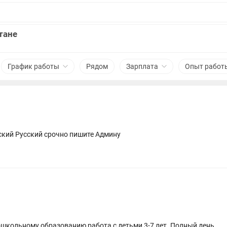
тане
График работы
Рядом
Зарплата
Опыт работ
ский Русский срочно пишите Админу
дошкольному образованию,работа с детьми 3-7 лет. Полный день