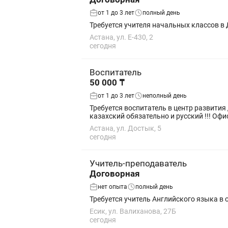
от 1 до 3 лет
полный день
Требуется учителя начальных классов в 
Астана, ул. Е-430, 2
сегодня
Воспитатель
50 000 ₸
от 1 до 3 лет
неполный день
Требуется воспитатель в центр развития детей Программа триз и Реджио (научим) На полдня Самое главное любить детей 
казахский о
Астана, ул. Достык, 5
сегодня
Учитель-преподаватель
Договорная
нет опыта
полный день
Требуется учитель Английского языка в
Есик, ул. Валиханова, 27Б
сегодня