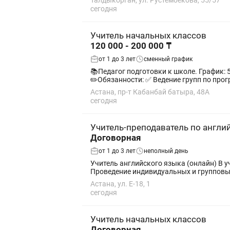
Талдыкорган, ул. Рустембекова, 55/57
сегодня
Учитель начальных классов
120 000 - 200 000 ₸
от 1 до 3 лет
сменный график
📚Педагог подготовки к школе. График: 5/2 ⏰с 8:00 до 13:00; с 13:30 до 18:00. На выбор. 📍 Адрес: Кабанбай батыра 48А Жк «Времена го
✏️Обязанности: ✅ Ведение групп по прог
Астана, пр-т Кабанбай батыра, 48А
сегодня
Учитель-преподаватель по англи
Договорная
от 1 до 3 лет
неполный день
Учитель английского языка (онлайн) В учебный центр требуется учитель английского языка для проведения онлайн-уроков. Обязанности:
Астана, ул. Е-18, 1
сегодня
Учитель начальных классов
Договорная