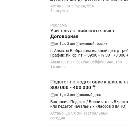
Астана, пр-т Туран, 55А
5 августа
Реклама
Учитель английского языка
Договорная
от 1 до 3 лет
сменный график
г. Алматы В образовательный центр требуется учитель 
График: пн, ср, пт — 09:00–19:30 170 000 +
Алматы, пр-т Сакена Сейфуллина, 168
14 июля
Педагог по подготовке к школе н
300 000 - 400 000 ₸
от 1 до 3 лет
полный день
Вакансия: Педагог / Воспитатель В частный детский центр требуется ОДИН педагог на казахском языке обучения Важно образование - воспитатель
или педагог начальных классов (ПМНО), 
Астана, Е67/6 жк Театральный
сегодня