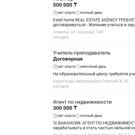
500 000 ₸
нет опыта
полный день
Estet home REAL ESTATE AGENCY ТРЕБУЕТСЯ Менеджер по продажам недвижимости ТРЕБОВАНИЯ: - Грамотная речь, умение
Алматы, ул. Ауэзова, 14А
сегодня
Учитель-преподаватель
Договорная
нет опыта
неполный день
На образовательный центр требуется учи
Караганда, микрорайон Степной-4, 30
сегодня
Агент по недвижимости
300 000 ₸
нет опыта
полный день
🚀 ВАКАНСИЯ: АГЕНТ ПО НЕДВИЖИМОСТИ В «ПРАЙМ» Не ищешь просто работу? Ищешь место, где мо
зарабатывать и стать частью сильной к