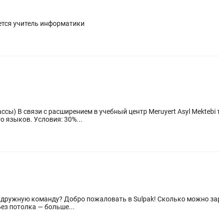
ется учитель информатики
тель математики.
Требования: знание казахского и русского языков. Условия: 30%...
дружную команду? Добро пожаловать в Sulpak! Сколько можно зара
ез потолка — больше...