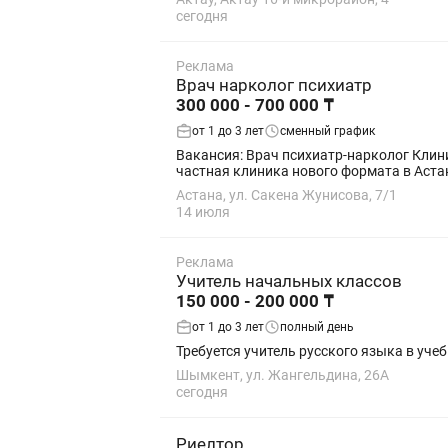
сегодня
Реклама
Врач нарколог психиатр
300 000 - 700 000 ₸
от 1 до 3 лет
сменный график
Вакансия: Врач психиатр-нарколог Клиника: «С
частная клиника нового формата в Аста
Астана, ул. Сакена Жунисова, 7/1
14 июля
Реклама
Учитель начальных классов
150 000 - 200 000 ₸
от 1 до 3 лет
полный день
Требуется учитель русского языка в учеб
Шымкент, ул. Жангельдина, 26А
сегодня
Риелтор