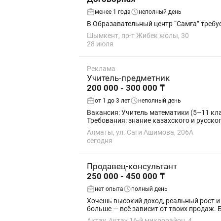
менее 1 года
неполный день
В Образавательный центр “Самға” требу
Шымкент, пр-т Жибек жолы, 30
28 июля
Реклама
Учитель-предметник
200 000 - 300 000 ₸
от 1 до 3 лет
неполный день
Вакансия: Учитель математики (5–11 классы) В связи с расширением в учебный центр Meruyert Asyl Mektebi требуется учи
Алматы, ул. Саги Ашимова, 206А
сегодня
Продавец-консультант
250 000 - 450 000 ₸
нет опыта
полный день
Хочешь высокий доход, реальный рост и 
больше — всё зависит от твоих продаж. Б
Актау, Актау 16-й микрорайон, 4