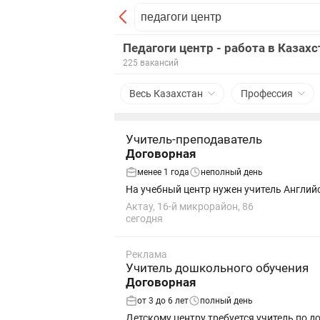
Педагоги центр - работа в Казахс
225 вакансий
Весь Казахстан
Профессия
Учитель-преподаватель
Договорная
менее 1 года
неполный день
На учебный центр нужен учитель Англий
Актау, 16-й микрорайон, 86
сегодня
Реклама
Учитель дошкольного обучения
Договорная
от 3 до 6 лет
полный день
Детскому центру требуется учитель по 