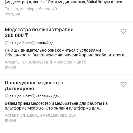
(медсестра) қажет! ✅ Орта медициналық білімі болуы керек ✅
Жауапты, ұқыпты, науқастармен жақсы қарым-қатынас
Талгар, ул. Муратбаева, 40
жасай алатын маман ✅ Жұмыс тәжірибесі...
сегодня
Медсестра по физиотерапии
300 000 ₸
от 1 до 3 лет
полный день
ПРОШУ внимательно ознакомиться с условиями
Обязанности: Выполнение назначений врача-реабилитолога
по физиотерапии Требования: Санитарная книжка Сертификат
Алматы, ул. Климента Тимирязева, 42к15
медицинской сестры Быстрая обучаемость Опыт...
вчера
Процедурная медсестра
Договорная
от 1 до 3 лет
неполный день
Ведём прием медсестер и медбратьев для работы на
платформе MedixGo. Это онлайн платформа для
дополнительного заработка. Какие преимущества работы
Астана, ул. Шамши Калдаякова, 25А
через платформу в отличии от чатов: получаете...
вчера