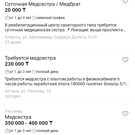
Суточная Медсестра / Медбрат
20 000 ₸
от 1 до 3 лет
сменный график
В реабилитационный центр санаторного типа требуется
суточная медицинская сестра 📍 Локация: выше проспекта
Аль-Фараби, по дороге в Алмарасан. ⚠️ Просьба откликаться
Алматы, ул. Мухаммеда Хайдара Дулати, 9/10
только тем кандидатам, которых...
23 июня
Требуется медсестра
230 000 ₸
от 1 до 3 лет
полный день
Требуется медсестра с опытом работы в физиокабинете 6
часов работы заработная плата 180000 тысяча+ бонусы 5/1
Писать только тем у кого есть опыт в физиокабинете. Просто
Астана, ул. Петрова, 18
сестринское дело не...
сегодня
Реклама
Медсестра
350 000 - 400 000 ₸
от 1 до 3 лет
полный день