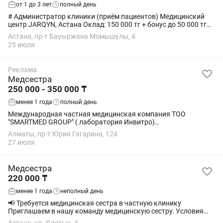
от 1 до 3 лет
полный день
# Администратор клиники (приём пациентов) Медицинский
центр JARQYN, Астана Оклад: 150 000 тг + бонус до 50 000 тг
за конверсию записи в приход (итого до 200 000 тг) График:
Астана, пр-т Бауыржана Момышулы, 4
6/1 (по договорённости...
25 июля
Реклама
Медсестра
250 000 - 350 000 ₸
менее 1 года
полный день
Международная частная медицинская компания ТОО
"SMARTMED GROUP" ( лаборатория Инвитро)
специализирующаяся на лабораторной диагностике и
Алматы, пр-т Юрия Гагарина, 124
оказании других медицинских услуги в поиске медсестры,
27 июля
готовую...
Медсестра
220 000 ₸
менее 1 года
неполный день
📢 Требуется медицинская сестра в частную клинику
Приглашаем в нашу команду медицинскую сестру. Условия
работы: • График: 6/1 • Заработная плата: 220 000 •