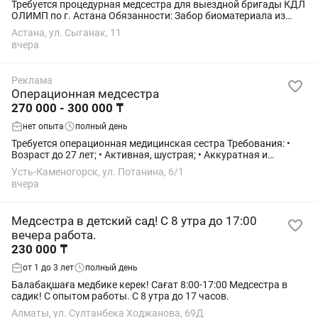
Требуется процедурная медсестра для выездной бригады КДЛ
ОЛИМП по г. Астана Обязанности: Забор биоматериала из
вены взрослым и детям/грудничкам Соблюдение всех норм
Астана, ул. Сыганак, 11
СЭС Подготовка биоматериала для...
вчера
Реклама
Операционная медсестра
270 000 - 300 000 ₸
нет опыта
полный день
Требуется операционная медицинская сестра Требования: •
Возраст до 27 лет; • Активная, шустрая; • Аккуратная и
чистоплотная; • Ответственная; • Легко обучаемая; • Можно
Усть-Каменогорск, ул. Потанина, 6/1
без опыта работы – всему...
вчера
Медсестра в детский сад! С 8 утра до 17:00
вечера работа.
230 000 ₸
от 1 до 3 лет
полный день
Балабақшаға медбике керек! Сағат 8:00-17:00 Медсестра в
садик! С опытом работы. С 8 утра до 17 часов.
Алматы, ул. Султанбека Ходжанова, 69Д