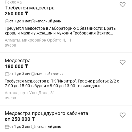
Реклама
Требуется медсестра
250 000 ₸
от 1 до 3 лет
неполный день
Требуется медсестра в лабораторию Обязанности: Брать
кровь и мазки у женщин и мужчин Требования Взятие
биоматериала; Уметь работать на компьютере;
Алматы, микрорайон Орбита-4, 11
Обязательность; Условия: График работы 6 дней...
вчера
Медсестра
180 000 ₸
от 1 до 3 лет
сменный график
Требуется мед.сестра в ПК "Инвитро". График работы: 2/2 с
7.00 до 15.00-в будни с 8.00 до 13.00 - в выходные
Обязанности: -Производить взятие крови для проведения
Астана, пр-т Улы Дала, 31
биохимических, серологических и...
вчера
Медсестра процедурного кабинета
от 250 000 ₸
от 1 до 3 лет
неполный день