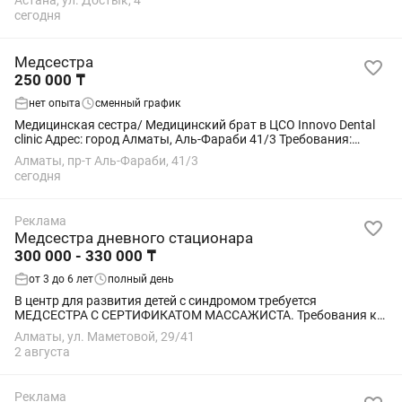
Астана, ул. Достык, 4
Возможность выбрать удобную смену: — с...
сегодня
Медсестра
250 000 ₸
нет опыта
сменный график
Медицинская сестра/ Медицинский брат в ЦСО Innovo Dental
clinic Адрес: город Алматы, Аль-Фараби 41/3 Требования:
Знания элементарных правил СанПиН Ответственность
Алматы, пр-т Аль-Фараби, 41/3
Четкость в...
сегодня
Реклама
Медсестра дневного стационара
300 000 - 330 000 ₸
от 3 до 6 лет
полный день
В центр для развития детей с синдромом требуется
МЕДСЕСТРА С СЕРТИФИКАТОМ МАССАЖИСТА. Требования к
соискателю: Высшее и среднее медицинское образование;
Алматы, ул. Маметовой, 29/41
Опыт работы не менее 5 лет; Сертификат...
2 августа
Реклама