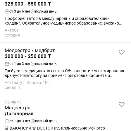
325 000 - 550 000 ₸
от 3 до 6 лет
полный день
Профориентатор в международный образовательный
холдинг. Обязательное медицинское образование. (Можно
медсестра, фармацевт и др. ) Ищем специалиста, который
Актобе
поможет абитуриентам выбрать путь в...
сегодня
Медсестра / медбрат
200 000 - 250 000 ₸
от 1 до 3 лет
полный день
Требуется медицинская сестра Обязанности: •Ассистирование
врачу-стоматологу на приеме •Подготовка кабинета и
инструментов к приему •Работа в процедурном кабинете:
Астана, ул. Кордай, 100
постановка инъекций, капельницы...
сегодня
Реклама
Медсестра
Договорная
от 1 до 3 лет
полный день
🚨 ВАКАНСИЯ 🚨 DOCTOR IKS клиникасына мейіргер