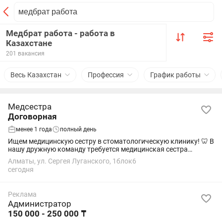
Медбрат работа - работа в
Казахстане
201 вакансия
Весь Казахстан
Профессия
График работы
Медсестра
Договорная
менее 1 года
полный день
Ищем медицинскую сестру в стоматологическую клинику! 🦷 В
нашу дружную команду требуется медицинская сестра
(ассистент врача-стоматолога). Мы предлагаем: • комфортные
Алматы, ул. Сергея Луганского, 1блок6
условия работы; • дружный и...
сегодня
Реклама
Администратор
150 000 - 250 000 ₸