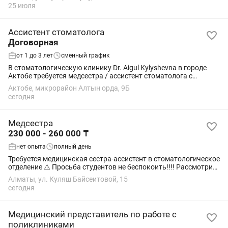
трудоустройство
25 июля
Ассистент стоматолога
Договорная
от 1 до 3 лет
сменный график
В стоматологическую клинику Dr. Aigul Kylyshevna в городе
Актобе требуется медсестра / ассистент стоматолога с
опытом работы. Мы - дружный и профессиональный
Актобе, микрорайон Алтын орда, 9Б
коллектив, ориентированный на качество...
сегодня
Медсестра
230 000 - 260 000 ₸
нет опыта
полный день
Требуется медицинская сестра-ассистент в стоматологическое
отделение ⚠️ Просьба студентов не беспокоить!!!! Рассмотрим
также медицинских сестер, главное — желание...
Алматы, ул. Куляш Байсеитовой, 15
сегодня
Медицинский представитель по работе с
поликлиниками