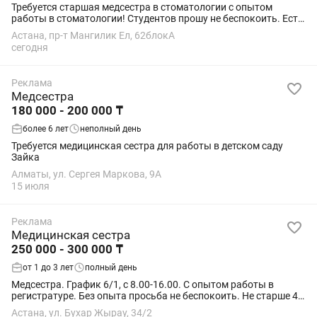
Требуется старшая медсестра в стоматологии с опытом
работы в стоматологии! Студентов прошу не беспокоить. Есть
обучение для опытных ассистентов кто хочет вырасти в сфере
Астана, пр-т Мангилик Ел, 62блокА
стоматологии
сегодня
Реклама
Медсестра
180 000 - 200 000 ₸
более 6 лет
неполный день
Требуется медицинская сестра для работы в детском саду
Зайка
Алматы, ул. Сергея Маркова, 9А
15 июля
Реклама
Медицинская сестра
250 000 - 300 000 ₸
от 1 до 3 лет
полный день
Медсестра. График 6/1, с 8.00-16.00. С опытом работы в
регистратуре. Без опыта просьба не беспокоить. Не старше 40
лет.Требования: казахский,русский языки. Официальное
Астана, ул. Бухар Жырау, 34/2