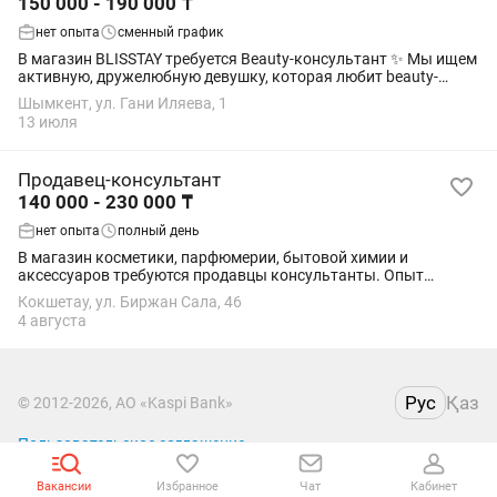
150 000 - 190 000 ₸
нет опыта
сменный график
В магазин BLISSTAY требуется Beauty-консультант ✨ Мы ищем
активную, дружелюбную девушку, которая любит beauty-
сферу и умеет находить подход к клиентам 🤍 Обязанности: —
Шымкент, ул. Гани Иляева, 1
Консультация покупателей —...
13 июля
Продавец-консультант
140 000 - 230 000 ₸
нет опыта
полный день
В магазин косметики, парфюмерии, бытовой химии и
аксессуаров требуются продавцы консультанты. Опыт
работы не обязателен. Возраст от 18 лет. Студенты на очном
Кокшетау, ул. Биржан Сала, 46
не подходят. От кандидата требуется: быть...
4 августа
Рус
Қаз
© 2012-2026, АО «Kaspi Bank»
Пользовательское соглашение
Вакансии
Избранное
Чат
Кабинет