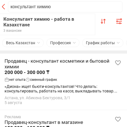
Консультант химию - работа в
Казахстане
3 вакансии
Весь Казахстан
Профессия
График работы
Продавец - консультант косметики и бытовой
химии
200 000 - 300 000 ₸
нет опыта
сменный график
«Диона» ищет бьюти-консультантов! Что делать:
консультировать, работать на кассе, выкладывать товар.
Кого ищем: от 18 лет, интерес к косметике, общительность.
Астана, ул. Абикена Бектурова, 3/1
«Диона» — место, где ты растешь и...
5 августа
Реклама
Продавец-консультант в магазине