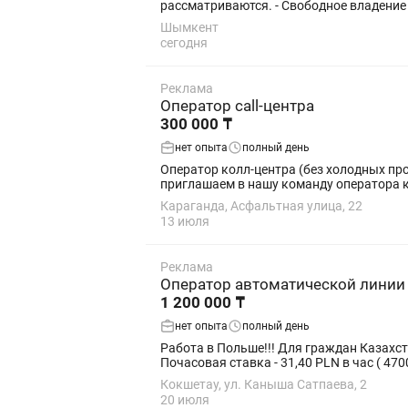
рассматриваются. - Свободное владение 
Шымкент
сегодня
Реклама
Оператор call-центра
300 000 ₸
нет опыта
полный день
Оператор колл-центра (без холодных продаж) Зарплата: 300 000 тг 📍 Караганда В связи с расширением компании по достав
Караганда, Асфальтная улица, 22
13 июля
Реклама
Оператор автоматической линии
1 200 000 ₸
нет опыта
полный день
Работа в Польше!!! Для граждан Казахстана. Мужчины/женщины Возраст: 18 - 55 лет ( же
Почасовая ставка - 31,40 PLN в час ( 4700 
Кокшетау, ул. Каныша Сатпаева, 2
20 июля