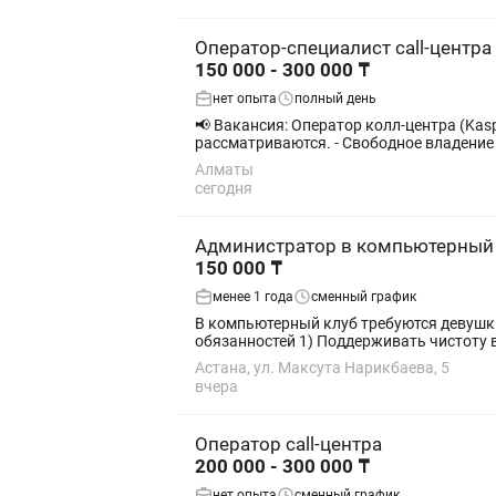
Оператор-специалист call-центра
150 000 - 300 000 ₸
нет опыта
полный день
📢 Вакансия: Оператор колл-центра (Kaspi Bank / Kaspi Pay) Формат работы: Удалённо (из дома) Тр
рассматриваются. - Свободное владение 
Алматы
сегодня
Администратор в компьютерный
150 000 ₸
менее 1 года
сменный график
В компьютерный клуб требуются девушки
обязанностей 1) Поддерживать чистоту в
Астана, ул. Максута Нарикбаева, 5
вчера
Оператор call-центра
200 000 - 300 000 ₸
нет опыта
сменный график