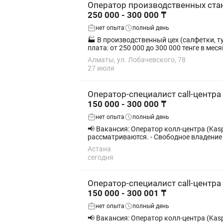
Оператор производственных ста
250 000 - 300 000 ₸
нет опыта
полный день
🏭 В производственный цех (салфетки, туалетная б
плата: от 250 000 до 300 000 тенге в месяц
Алматы, ул. Лобачевского, 78
27 июля
Оператор-специалист call-центра
150 000 - 300 000 ₸
нет опыта
полный день
📢 Вакансия: Оператор колл-центра (Kaspi Bank / Kaspi Pay) Формат работы: Удалённо (из дома) Тр
рассматриваются. - Свободное владение 
Астана
сегодня
Оператор-специалист call-центра
150 000 - 300 001 ₸
нет опыта
полный день
📢 Вакансия: Оператор колл-центра (Kaspi Bank / Kaspi Pay) Формат работы: Удалённо (из дома) Тр