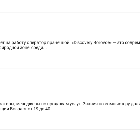
Discovery Borovoe» — это современный курорт-отель для семейного
родной зоне: среди...
аторы, менеджеры по продажам услуг. Знания по компьютеру долж
ии Возраст от 19 до 40...