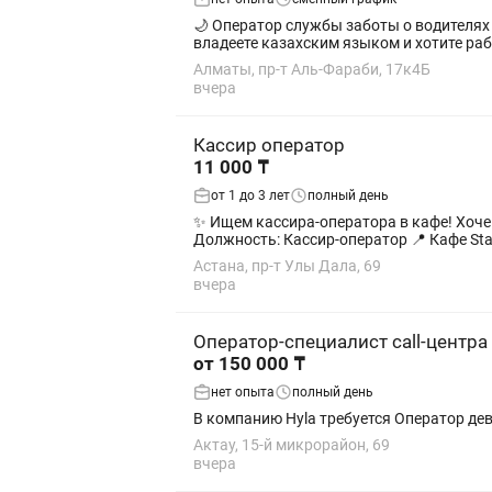
🌙 Оператор службы заботы о водителях (ночная смена) Ищем операторов в нашу команду! Если вам
владеете казахским языком и хотите раб
Алматы, пр-т Аль-Фараби, 17к4Б
вчера
Кассир оператор
11 000 ₸
от 1 до 3 лет
полный день
✨ Ищем кассира-оператора в кафе! Хочешь работать в уютной атмосфере, в стабильной компании Тогда эта вакансия точно для тебя! 🤵🏻
Должность: Кассир-оператор 📍 Кафе Star
Астана, пр-т Улы Дала, 69
вчера
Оператор-специалист call-центра
от 150 000 ₸
нет опыта
полный день
Актау, 15-й микрорайон, 69
вчера