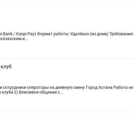
ебования: - Возраст от 18 лет. - Студенты не
казахским и...
 клуб
 сотрудники операторы на дневную смену Город Астана Работа не
 клубе 2) Вежливое общение с...