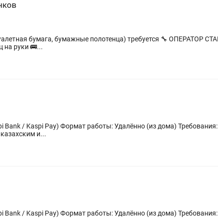
нков
умага, бумажные полотенца) требуется 🔧 ОПЕРАТОР СТАНКОВ ✨ Мы предлагаем: 💰 Зар
 на руки 🚌...
ебования: - Возраст от 18 лет. - Студенты не
казахским и...
ебования: - Возраст от 18 лет. - Студенты не