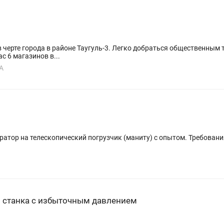
 города в районе Таугуль-3. Легко добраться общественным транспортом. Мы — к
с 6 магазинов в...
А
еский погрузчик (маниту) с опытом. Требования Наличие банковского счета Права на
 станка с избыточным давлением