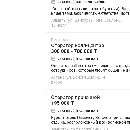
нет опыта
сменный график
-Опыт работы (или после обучения) -Зна
клиентами, вежливость -Ответственность
Алматы, ул. Байтурсынова, 85блокЕ
18 июля
Реклама
Оператор колл-центра
300 000 - 700 000 ₸
нет опыта
полный день
Оператор call-центра (менеджер по продажам) Заработная плата: от 300 000 до 400 000 тг (без потолка) Мы расширяем коман
сотрудников, которые любят общение и х
Астана, ул. Бейбитшилик, 14
вчера
Оператор прачечной
195 000 ₸
нет опыта
полный день
Курорт-отель Discovery Borovoe приглашает на работу оператор прачечной. «
отдыха, расположенный в живописной при
Темиртау, пр-т Республики, 73/1