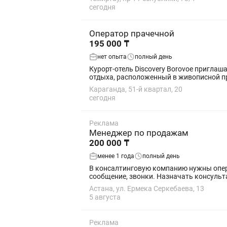
сегодня
Оператор прачечной
195 000 ₸
нет опыта
полный день
Курорт-отель Discovery Borovoe приглашает на работу оператор прачечной. «
отдыха, расположенный в живописной при
Караганда, 51-й квартал, 20
сегодня
Реклама
Менеджер по продажам
200 000 ₸
менее 1 года
полный день
В консалтинговую компанию нужны опер
сообщение, звонки. Назначать консультац
Астана, ул. Ермека Серкебаева, 13
5 августа
Реклама