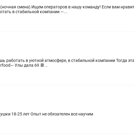
 нравится помогать людям, вы свободно
отать в стабильной компании —...
food— Улы дала 69 📆...
В компанию Hyla требуется Оператор девушки 18-25 лет Опыт не обязателен все научим