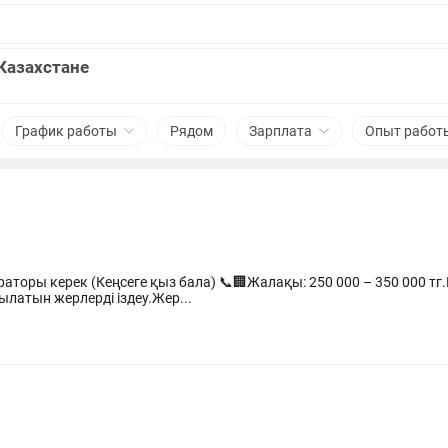
Казахстане
График работы
Рядом
Зарплата
Опыт работ
🏢Жалақы: 250 000 – 350 000 тг.График: 6/1 [ 9:00-18:00]
айттарынан сатылатын жерлерді іздеу.Жер...