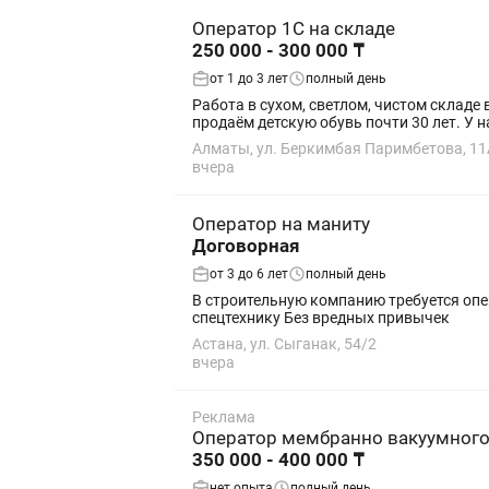
Оператор 1С на складе
250 000 - 300 000 ₸
от 1 до 3 лет
полный день
Работа в сухом, светлом, чистом складе в черте
продаём детскую обувь почти 30 лет. У на
Алматы, ул. Беркимбая Паримбетова, 11
вчера
Оператор на маниту
Договорная
от 3 до 6 лет
полный день
В строительную компанию требуется оператор на телескопич
спецтехнику Без вредных привычек
Астана, ул. Сыганак, 54/2
вчера
Реклама
Оператор мембранно вакуумного
350 000 - 400 000 ₸
нет опыта
полный день