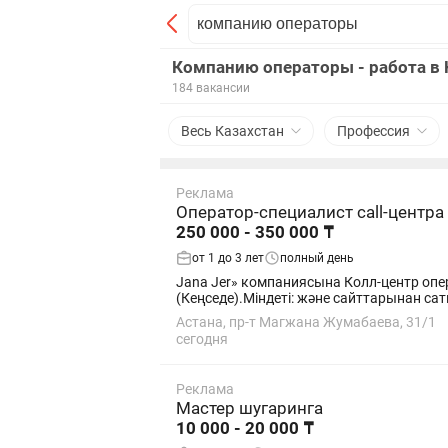
Компанию операторы - работа в 
184 вакансии
Весь Казахстан
Профессия
Реклама
Оператор-специалист call-центра
250 000 - 350 000 ₸
от 1 до 3 лет
полный день
Jana Jer» компаниясына Колл-центр операторы керек (Кеңсеге қыз бала) 
(Кеңседе).Міндеті: және с
Астана, пр-т Магжана Жумабаева, 31/1
сегодня
Реклама
Мастер шугаринга
10 000 - 20 000 ₸