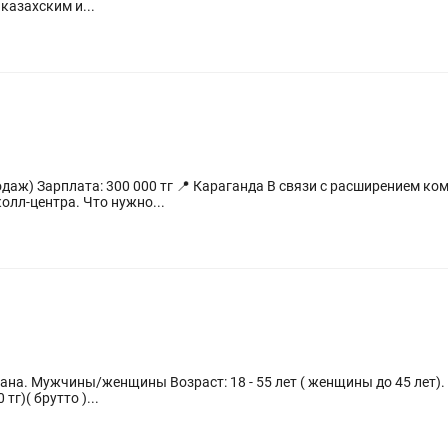
казахским и...
ке питьевой воды
приглашаем в нашу команду оператора колл-центра. Что нужно...
нщины до 45 лет). Зарплата: от 000тг нетто ( на руки)
тг)( брутто )...