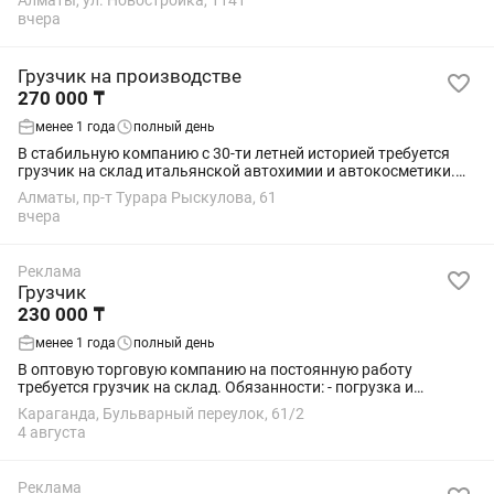
Алматы, ул. Новостройка, 1141
Обед от компании. смотрите адрес...
вчера
Грузчик на производстве
270 000 ₸
менее 1 года
полный день
В стабильную компанию с 30-ти летней историей требуется
грузчик на склад итальянской автохимии и автокосметики.
Обязанности : - Погрузка и разгрузка товара - Перемещение и
Алматы, пр-т Турара Рыскулова, 61
сортировка продукции -...
вчера
Реклама
Грузчик
230 000 ₸
менее 1 года
полный день
В оптовую торговую компанию на постоянную работу
требуется грузчик на склад. Обязанности: - погрузка и
выгрузка товаров, перемещения грузов; - Сбор товара по
Караганда, Бульварный переулок, 61/2
заявкам; -весь товар находятся в 10-25...
4 августа
Реклама