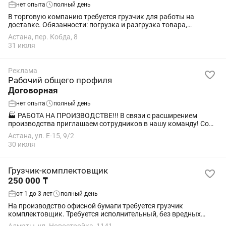
нет опыта
полный день
В торговую компанию требуется грузчик для работы на
доставке. Обязанности: погрузка и разгрузка товара,
сопровождение водителя на маршруте. Требования:
Астана, пер. Кобда, 8
ответственность, физическая выносливость,...
31 июля
Реклама
Рабочий общего профиля
Договорная
нет опыта
полный день
🏭 РАБОТА НА ПРОИЗВОДСТВЕ!!! В связи с расширением
производства приглашаем сотрудников в нашу команду! Со
всего Казахстана!!! 450 000 тн ежемесячно!!! 🌟 Мы
Астана, ул. Е-15, 9/2
предлагаем: 💰 Высокая и своевременная...
30 июля
Грузчик-комплектовщик
250 000 ₸
от 1 до 3 лет
полный день
На производство офисной бумаги требуется грузчик
комплектовщик. Требуется исполнительный, без вредных
привычек. График 5/2, с 9 до 18. Переработки оплачиваются.