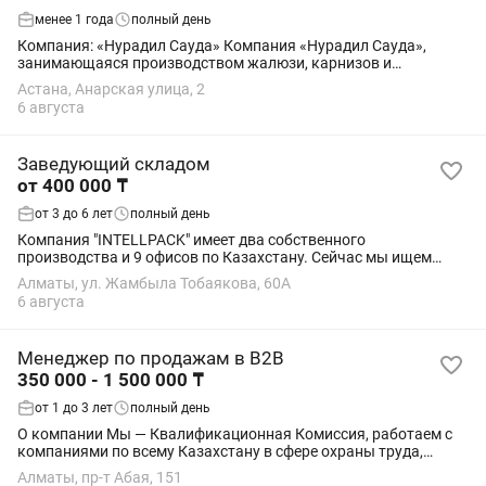
менее 1 года
полный день
Компания: «Нурадил Сауда» Компания «Нурадил Сауда»,
занимающаяся производством жалюзи, карнизов и
комплектующих, в связи с открытием регионального филиала
Астана, Анарская улица, 2
в г. Астана приглашает на работу...
6 августа
Заведующий складом
от 400 000 ₸
от 3 до 6 лет
полный день
Компания "INTELLPACK" имеет два собственного
производства и 9 офисов по Казахстану. Сейчас мы ищем
ответственного и опытного заведующего складом, который
Алматы, ул. Жамбыла Тобаякова, 60А
хочет работать в надежной компании, получать...
6 августа
Менеджер по продажам в B2B
350 000 - 1 500 000 ₸
от 1 до 3 лет
полный день
О компании Мы — Квалификационная Комиссия, работаем с
компаниями по всему Казахстану в сфере охраны труда,
пожарной безопасности и обязательного обучения персонала.
Алматы, пр-т Абая, 151