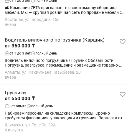
от 1 до 3 лет
полный день
🛋 Компания ZETA приглашает в свою команду сборщика
мебели. Мы — крупная розничная сеть по продаже мебели с
магазинами по всему Казахстану. Предлагаем покупателям
Костанай, ул. Бородина, 156
широкий ассортимент мебели: от...
вчера
Водитель вилочного погрузчика (Карщик)
от 360 000 ₸
от 1 до 3 лет
полный день
Водитель вилочного погрузчика / Грузчик Обязанности:
Погрузка, разгрузка, перемещение и размещение товарно-
материальных запасов (ТМЗ) с использованием вилочного
Алматы, ул. Какимжана Казыбаева, 20
погрузчика. Выполнение...
вчера
Грузчики
от 550 000 ₸
нет опыта
полный день
Набираем персонал на складские комплексы! Срочно
требуются фасовщики, упаковщики и грузчики. Зарплата от
550 000 тг на руки, выплаты регулярные, опыт не требуется.
Шымкент, ул. Толе Би, 32А
Проживание, питание и проезд до...
6 августа