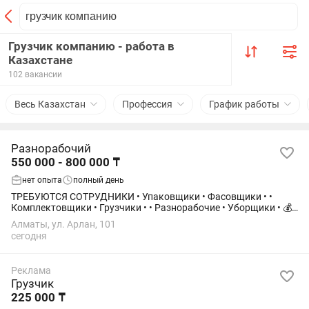
Грузчик компанию - работа в
Казахстане
102 вакансии
Весь Казахстан
Профессия
График работы
Разнорабочий
550 000 - 800 000 ₸
нет опыта
полный день
ТРЕБУЮТСЯ СОТРУДНИКИ • Упаковщики • Фасовщики • •
Комплектовщики • Грузчики • • Разнорабочие • Уборщики • 💰
Заработная плата от 600 000 тг/месяц 🏠 Бесплатное
Алматы, ул. Арлан, 101
проживание 🍽️ Бесплатное питание 🚌...
сегодня
Реклама
Грузчик
225 000 ₸