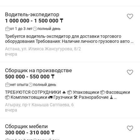
Водитель-экспедитор
1 000 000 - 1 500 000 ₸
от 1 до 3 лет
полный день
Требуется водитель-экспедитор для доставки торгового
оборудования Требования: Наличие личного грузового авто с
высотой 2,3м., длина 4,2-4,6 м Грузчик Условия: Оплата по
Астана, ул. Илияса Жансугурова, 8/2
договору Стабильная работа...
вчера
Сборщик на производстве
500 000 - 550 000 ₸
нет опыта
полный день
ТРЕБУЮТСЯ СОТРУДНИКИ 🔥 📦 Упаковщики 📦 Фасовщики
📦 Комплектовщики 🚛 Грузчики 🛠️ Разнорабочие 🧹
Уборщики 💰 Зарплата от 500 000 т/месяц ✅ Без опыта —
Атырау, пр-т Каныша Сатпаева, 6
обучаем на месте 🏠 Бесплатное жилье 🥗...
вчера
Сборщик мебели
300 000 - 310 000 ₸