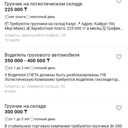
Грузчик на логистическом складе
225 000 ₸
нет опыта
неполный день
📦 Требуются грузчики на склад Kaspi 📍 Адрес: Кайрат 56(
Мкр Маяк) 💰 Заработная плата: 225 000 тг в месяц 🗓 График
работы: 2/2 🕙 Время работы: 10:00 до 22:00+обед за счет
Алматы, микрорайон Кайрат, 56
компании ✅...
10 июля
Водитель грузового автомобиля
350 000 - 400 000 ₸
от 1 до 3 лет
полный день
У Водителя СЧЕТА должны быть разблокированы !!!В
Логистическую Компанию требуются водители /экспедиторы
на авто работодателя , для доставки товаров по магазинам ,
Алматы, ш. Северное кольцо, 50
погрузка / разгрузка силами...
вчера
Грузчик на складе
300 000 ₸
от 1 до 3 лет
полный день
В стабильную торговую компанию требуются грузчики Зп 300