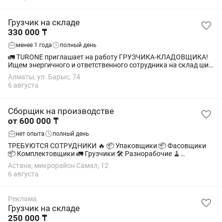
Грузчик на складе
330 000 ₸
менее 1 года
полный день
🚛 TURONE приглашает на работу ГРУЗЧИКА-КЛАДОВЩИКА!
Ищем энергичного и ответственного сотрудника на склад шин
в Бурундае. 💰 Заработная плата: 330 000 тг 📅 График работы:
Алматы, ул. Барыс, 74
6/1 📍 Место работы:...
6 августа
Сборщик на производстве
от 600 000 ₸
нет опыта
полный день
ТРЕБУЮТСЯ СОТРУДНИКИ 🔥 📦 Упаковщики 📦 Фасовщики
📦 Комплектовщики 🚛 Грузчики 🛠️ Разнорабочие 🧹
Уборщики 💰 Зарплата от 600 000 Т/месяц ✅ Без опыта —
Астана, микрорайон Самал, 12
обучаем на месте 🏠 Бесплатное жилье 🥗...
6 августа
Реклама
Грузчик на складе
250 000 ₸