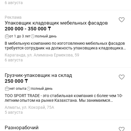
Наши услуги востребованы бизнесом,...
6 августа
Реклама
Упаковщик кладовщик мебельных фасадов
200 000 - 350 000 ₸
от 1 до 3 лет
полный день
В мебельную компанию по изготовлению мебельных фасадов
требуется сотрудник на должность упаковщика кладовщика .
График работы 6/1. С 8.00-18.00 Обед с13.00-14.00
Караганда, ул. Алимхана Ермекова, 59
Заработная оплата оговаривается по...
6 августа
Грузчик-упаковщик на склад
250 000 ₸
нет опыта
полный день
ТОО SPORT TRADE - это стабильная компания с более чем 10-
летним опытом на рынке Казахстана. Мы занимаемся
продажей и производством спортивного инвентаря, тентовых
Алматы, ул. Кокорай, 75А
тканей и изделий из них через...
5 августа
Разнорабочий