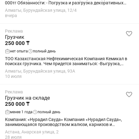
000тг Обязанности: - Погрузка и разгрузка декоративных
панелей - Перемещение товара по складу - Поддержание
Алматы, Бурундайская улица, 12/4
порядка на рабочем месте...
вчера
Реклама
Грузчик
250 000 ₸
нет опыта
полный день
ТОО Казахстанская Нефтехимическая Компания Кемикал в
поисках грузчика. Чем придется заниматься: -Выгрузка,
загрузка сырья и готовой продукции; -Выкладка готовой
Алматы, Бурундайская улица, 93А
продукции; - уборка...
10 июля
Реклама
Грузчик на складе
250 000 ₸
менее 1 года
полный день
Компания: «Нурадил Сауда» Компания «Нурадил Сауда»,
занимающаяся производством жалюзи, карнизов и
комплектующих, в связи с открытием регионального филиала
Астана, Анарская улица, 2
в г. Астана приглашает на работу...
28 июля