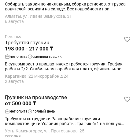
Собирать заявки по накладным, сборка регионов, отгрузка
водителей, ревизии на складе. Все подробности при
собеседованиеи. График работы 2/2 с 7.00 до 20.00. Звонить и
Алматы, ул. Ивана Земнухова, 31
писать в будние дни с 9.00 до...
6 августа
Реклама
Требуется грузчик
198 000 - 217 000 ₸
нет опыта
сменный график
В супермаркет в пришахтинске требуется грузчик. График
работы 2/2. Стабильная заработная плата, официальное
трудоустройство, имеется развозка пришахтинск, жби,
Караганда, 22 микрорайон д 24
майкудук с дк до 14 микрорайона
2 августа
Грузчик на производстве
от 500 000 ₸
нет опыта
полный день
Требуются сотрудники Разнорабочие-грузчики-
комплектовщики Условия работы: График 6/1 на полную
смену Заработная плата от 500 тысяч Принимаем без опыта
Усть-Каменогорск, ул. Протозанова, 25
Предоставим бесплатное жилье и питание От 18...
сегодня