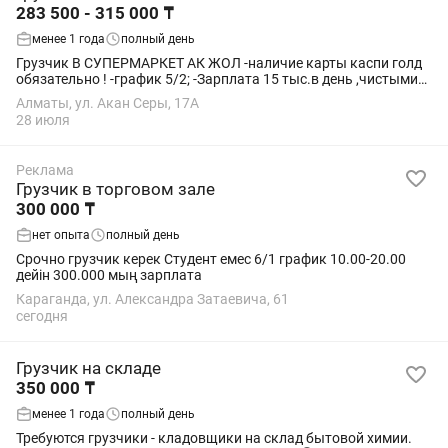
283 500 - 315 000 ₸
менее 1 года
полный день
Грузчик В СУПЕРМАРКЕТ АК ЖОЛ -наличие карты каспи голд
обязательно ! -график 5/2; -Зарплата 15 тыс.в день ,чистыми
на руки -Питание за счёт компании; НАХОДИМСЯ В РАЙОНЕ 1
Алматы, ул. Акан Серы, 17А
АЛМАТЫ (АКАН СЕРЫ 17...
28 июля
Реклама
Грузчик в торговом зале
300 000 ₸
нет опыта
полный день
Срочно грузчик керек Студент емес 6/1 график 10.00-20.00
дейін 300.000 мың зарплата
Караганда, ул. Александра Затаевича, 61
сегодня
Грузчик на складе
350 000 ₸
менее 1 года
полный день
Требуются грузчики - кладовщики на склад бытовой химии.