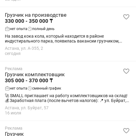
Грузчик на производстве
330 000 - 350 000 ₸
нет опыта
полный день
На завод кока кола, который находится в районе
индустирального парка, появилась вакансии грузчиком,
шестидневка, смены разные, иногда есть переработка она
Астана, ул. А-355, 2
оплачивается отдельно, выход 12.000 в день,...
сегодня
Реклама
Грузчик комплектовщик
305 000 - 370 000 ₸
нет опыта
сменный график
🚀 SMALL приглашает на работу комплектовщиков на склад!
💰 Заработная плата (после вычетов налогов): 📍 ул. Буйрат,
57 — 305 000 тг за 15 смен. 📍 ул. Акбидай, 8 (в 2ГИС — пер.
Астана, ул. Буйрат, 57
Кокшетау, 5) — 370...
16 июля
Реклама
Грузчик