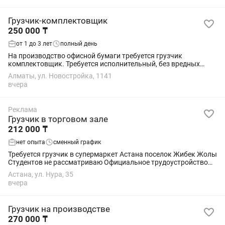
Грузчик-комплектовщик
250 000 ₸
от 1 до 3 лет
полный день
На производство офисной бумаги требуется грузчик
комплектовщик. Требуется исполнительный, без вредных
привычек. График 5/2, с 9 до 18. Переработки оплачиваются.
Алматы, ул. Новостройка, 1141
Обед от компании. смотрите адрес...
вчера
Реклама
Грузчик в торговом зале
212 000 ₸
нет опыта
сменный график
Требуется грузчик в супермаркет Астана поселок Жибек Жолы
Студентов не рассматриваю Официальное трудоустройство
График 2/2 С 8:00-20:00 и с 12:00-00;00 посменный Питание и
Астана, ул. Нура, 35
форма
вчера
Грузчик на производстве
270 000 ₸