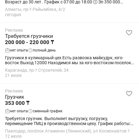
Возраст до 30 лет . График с 07:00 до 18:00 🕕 Зп 350 000
Завтрак , обед бесплатный Оплата ежемесячная! За смену не
Алматы, пр-т Райымбека, 4/2
платим ! Только на...
сегодня
Реклама
Требуется грузчики
200 000 - 220 000 ₸
нет опыта
полный день
Грузчики в кулинарный цех Есть развозка майкудук, юго-
восток Выход 12000 Находимся мы за юго-востоком поселок
Уштобе бывший Энгельс
Караганда, пр-т Строителей, 34
21 июля
Реклама
Грузчик
353 000 ₸
нет опыта
сменный график
Требуется грузчик. Выполняет выгрузку, погрузку,
перемещение ТМЦ в производственном цеху. График работы:
сменный (Д/Н/48; ДД/ВВ) Мы предоставляем: официальное
Павлодар, посёлок Атамекен (Ленинский), ул.Космонавтов 1
трудоустройство, соц.пакет, развозку...
12 июля