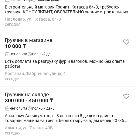
В строительный магазин Гранит, Катаева 84/3, требуется
грузчик -КОНСУЛЬТАНТ, ОБЯЗАТЕЛЬНО знание строительных
товаров смеси, трубы, сетки , металл, ковку. Возраст от 21-45,
Павлодар, ул. Катаева, 84/3
на постоянно! Зарплата в...
сегодня
Грузчик в магазине
10 000 ₸
нет опыта
полный день
Есть доплата за разгрузку фур и вагонов. Можно без опыта
работы
Костанай, Фабричная улица, 4
сегодня
Грузчик на складе
300 000 - 450 000 ₸
нет опыта
полный день
Ассаламу Алеикум таңғы 8 ден кешкі 8 де деиін дайын
товарды машина ға тиеп жберіп отыру ға адам керек 20 -35
жас арылығында
Алматы, ул. Талант, 40Б
сегодня