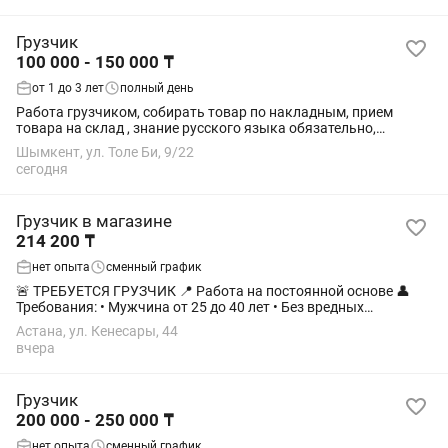
Грузчик
100 000 - 150 000 ₸
от 1 до 3 лет
полный день
Работа грузчиком, собирать товар по накладным, прием
товара на склад , знание русского языка обязательно,
подробнее писать на
Шымкент, ул. Толе Би, 9/22
сегодня
Грузчик в магазине
214 200 ₸
нет опыта
сменный график
🚨 ТРЕБУЕТСЯ ГРУЗЧИК 📍 Работа на постоянной основе 👤
Требования: • Мужчина от 25 до 40 лет • Без вредных
привычек • Ответственный и физически выносливый 🕐
Астана, ул. Кенесары, 44
График: 2/2 ⏰ Время работы:...
вчера
Грузчик
200 000 - 250 000 ₸
нет опыта
сменный график