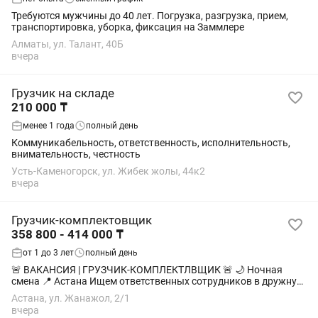
Требуются мужчины до 40 лет. Погрузка, разгрузка, прием,
транспортировка, уборка, фиксация на Заммлере
Алматы, ул. Талант, 40Б
вчера
Грузчик на складе
210 000 ₸
менее 1 года
полный день
Коммуникабельность, ответственность, исполнительность,
внимательность, честность
Усть-Каменогорск, ул. Жибек жолы, 44к2
вчера
Грузчик-комплектовщик
358 800 - 414 000 ₸
от 1 до 3 лет
полный день
🚨 ВАКАНСИЯ | ГРУЗЧИК-КОМПЛЕКТЛВЩИК 🚨 🌙 Ночная
смена 📍 Астана Ищем ответственных сотрудников в дружную
команду! Что предстоит делать: 📦 Погрузка и разгрузка
Астана, ул. Жанажол, 2/1
товара. 📍 Сортировка товара по...
вчера