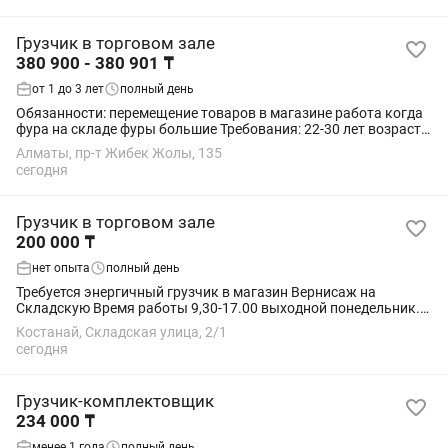
Грузчик в торговом зале
380 900 - 380 901 ₸
от 1 до 3 лет
полный день
Обязанности: перемещение товаров в магазине работа когда
фура на складе фуры большие Требования: 22-30 лет возраст
граждан РК. не судим Условия: 6/1( выходной понедельник)
Алматы, пр-т Жибек Жолы, 135
Работа: 09:30...
сегодня
Грузчик в торговом зале
200 000 ₸
нет опыта
полный день
Требуется энергичный грузчик в магазин Вернисаж на
Складскую Время работы 9,30-17.00 выходной понедельник.
Стабильная оплата и еженедельный аванс. Обязанности:
Костанай, Складская улица, 2/1
погрузка/разгрузка товара, размещение...
сегодня
Грузчик-комплектовщик
234 000 ₸
менее 1 года
полный день