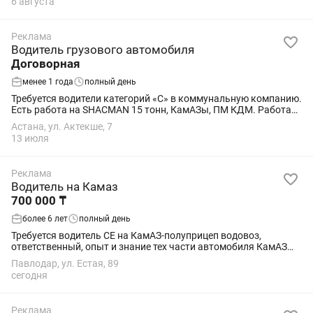
6 августа
Реклама
Водитель грузового автомобиля
Договорная
менее 1 года
полный день
Требуется водители категорий «С» в коммунальную компанию.
Есть работа на SHACMAN 15 тонн, КамАЗы, ПМ КДМ. Работа
круглый год, в черте города. Трудоустройство официально.
Астана, ул. Актекше, 7
Зарплата оплачивается...
13 июля
Реклама
Водитель на Камаз
700 000 ₸
более 6 лет
полный день
Требуется водитель СЕ на КамАЗ-полуприцеп водовоз,
ответственный, опыт и знание тех части автомобиля КамАЗ
обязательно. Зарплата 700.000 на руки (своевременно), плюс
Павлодар, ул. Естая, 89
питание, проживание. Работа в...
сегодня
Реклама