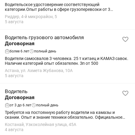
Водительское удостоверение соответствующей
категории.Опыт работы в сфере грузоперевозки от 3
года.Отличное знание дорог города и
Риддер, 4-й микрорайон, 5
ПДД.Дисциплинированность, пунктуальность и
5 августа
ответственность.
Водитель грузового автомобиля
Договорная
более 6 лет
полный день
Водители самосвалов 3 человека. 25 т китаец и КАМАЗ савок.
Наличие категорий опыт обязателен. Зп от 500
Астана, ул. Ахмета Жубанова, 10А
5 августа
Водитель
Договорная
от 3 до 6 лет
полный день
Требуется на постоянную работу водители на камазы и
скании. Опыт и знание техники обязательно. Официальное
трудоустройство.
Костанай, Узкоколейная улица, 45А
4 августа