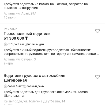
Требуется водитель на камаз, на шахман , оператор на
пылесос на погрузчик
Астана, ул. Арай, 29А
16 июля
Реклама
Персональный водитель
от 300 000 ₸
от 1 до 3 лет
полный день
Требуется личный водитель руководителя Обязанности:
сопровождение руководителя по городу и в командировках;
управление легковым автомобилем и автомобилем КамАЗ
Астана, ул. Сауран, 3
при необходимости; выполнение...
вчера
Водитель грузового автомобиля
Договорная
более 6 лет
полный день
Требуется водитель для грузового автомобиля. Камаз
Шаланды. тел
Кызылорда, ул. Толегена Даутбаева, 14