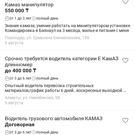
Камаз манипулятор
550 000 ₸
от 1 до 3 лет
полный день
Знание камаза, умение работать на манипулятором установке
Командировка в Баянаул на 3 месяца, жилье и питание с меня
Павлодар, ул. Ермухана Бекмаханова, 159
5 августа
Срочно требуется водитель категории Е КамАЗ
длинномер
до 400 000 ₸
от 3 до 6 лет
полный день
Опытный водитель перевозка строительных
материалов,график работы 6 дней , воскресенье выходной.
Зарплата договорная за рейсы,но минимум 400 000 тг
Алматы, ул. Ниязбекова, 98
выходит.Срочно
5 августа
Водитель грузового автомобиля КАМАЗ
Договорная
от 3 до 6 лет
полный день