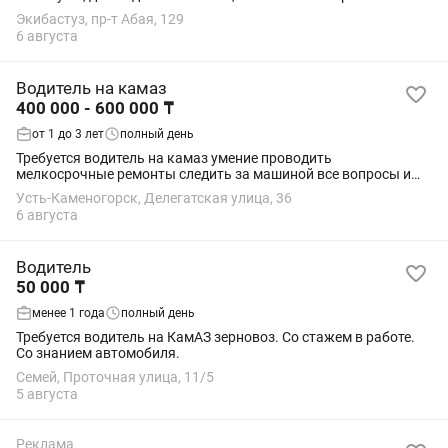
и 3х разовым питанием
Экибастуз, пр-т Абая, 129
6 августа
Водитель на камаз
400 000 - 600 000 ₸
от 1 до 3 лет
полный день
Требуется водитель на камаз умение проводить
мелкосрочные ремонты следить за машиной все вопросы и
резюме на Категория: СЕ
Усть-Каменогорск, Делегатская улица, 36
6 августа
Водитель
50 000 ₸
менее 1 года
полный день
Требуется водитель на КамАЗ зерновоз. Со стажем в работе.
Со знанием автомобиля.
Семей, Проточная улица, 11/5
5 августа
Реклама