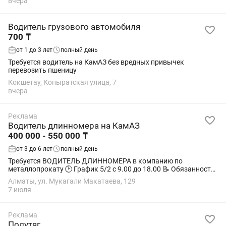
вчера
Водитель грузового автомобиля
700 ₸
от 1 до 3 лет
полный день
Требуется водитель на КамАЗ без вредных привычек
перевозить пшеницу
Кокшетау, Коныратская улица, 7
вчера
Реклама
Водитель длинномера на КамАЗ
400 000 - 550 000 ₸
от 3 до 6 лет
полный день
Требуется ВОДИТЕЛЬ ДЛИННОМЕРА в компанию по
металлопрокату 🕑 График 5/2 с 9.00 до 18.00 📝 Обязанности:
🔸 Доставлять товар (металлопрокат) по месту назначения; 🔸
Алматы, ул. Мукагали Макатаева, 129
Обеспечивать своевременную...
7 июля
Реклама
Полутяг