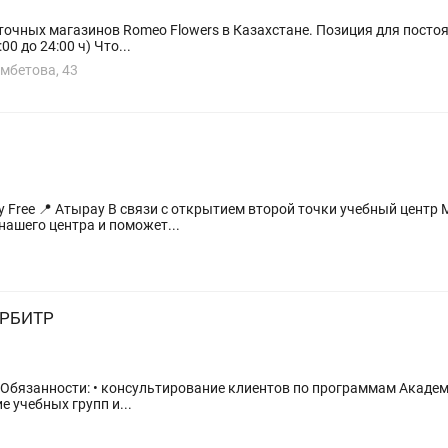
на постоянной основе с графиком 2/2 c 9:00 до 24:00 ч) Что...
мбетова, 43
глашает в команду
нашего центра и поможет...
АРБИТР
 учебных групп и...