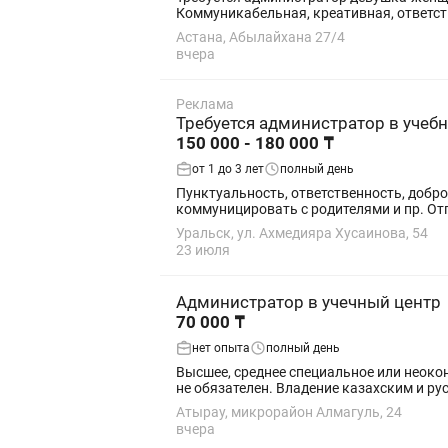
Коммуникабельная, креативная, ответств
Астана, Абылайхана 27/4
вчера
Реклама
Требуется администратор в учеб
150 000 - 180 000 ₸
от 1 до 3 лет
полный день
Пунктуальность, ответственность, добр
коммуницировать с родителями и пр. Отп
Уральск, ул. Ахмедияра Хусаинова, 54
23 июля
Администратор в учечный центр
70 000 ₸
нет опыта
полный день
Высшее, среднее специальное или неоко
не обязателен. Владение казахским и рус
Атырау, микрорайон Алмагуль, 24
вчера