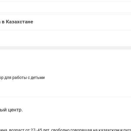
 в Казахстане
ор для работы с детьми
ый центр.
на, возраст от 27- 45 лет, свободно говорящая на казахском и ру