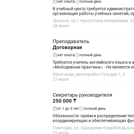
нет опыта
полный день
В учебный центр требуется администрато
организация работы учебных занятий, ор
Уральск, пр-т Нурсултана Назарбаева, 2
28 июля
Преподаватель
Договорная
нет опыта
полный день
Требуется учитель английского языка и администратор в учебный центр. По пр
«Молодежная практика»: -
Караганда, микрорайон Гульдер-1, 3
27 июля
Секретарь руководителя
250 000 ₸
от 1 до 3 лет
полный день
Обязанности: прием и распределение те
координирующих и обеспечивающих функ
Павлодар, ул. Шакарима Кудайбердыулы
23 июля