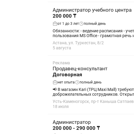
Администратор учебного центра
200 000 ₸
от 1 до 3 лет
полный день
Обязанности: - ведение расписания - учет проведенных занятий - консультации для клиентов и т.д. Требования: - пунктуальность - навыки
пользования MS Office - грамотная речь н
Астана, ул. Туркестан, 8/2
5 августа
Реклама
Продавец-консультант
Договорная
нет опыта
полный день
📢 В магазин Kari (ТРЦ Maxi Mall) требуются сотрудники! Мы расширяем команду и приглашаем н
Усть-Каменогорск, пр-т Каныша Сатпаев
18 июля
Администратор
200 000 - 290 000 ₸