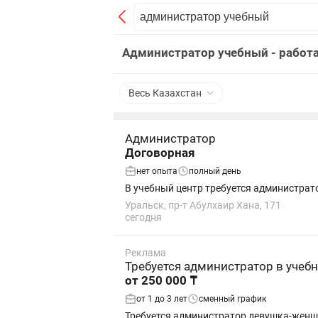
Администратор учебный - работа
Весь Казахстан
Администратор
Договорная
нет опыта
полный день
В учебный центр требуется администрат
Уральск, пр-т Абулхаир Хана, 171
сегодня
Реклама
Требуется администратор в учебн
от 250 000 ₸
от 1 до 3 лет
сменный график
Требуется администратор девушка-женщи