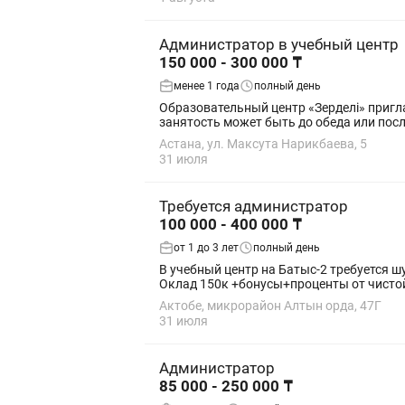
Администратор в учебный центр
150 000 - 300 000 ₸
менее 1 года
полный день
Образовательный центр «Зерделі» приглашает на работу администр
занятость может быть до обеда или после
Астана, ул. Максута Нарикбаева, 5
31 июля
Требуется администратор
100 000 - 400 000 ₸
от 1 до 3 лет
полный день
В учебный центр на Батыс-2 требуется ш
Оклад 150к +бонусы+проценты от чистой
Актобе, микрорайон Алтын орда, 47Г
31 июля
Администратор
85 000 - 250 000 ₸