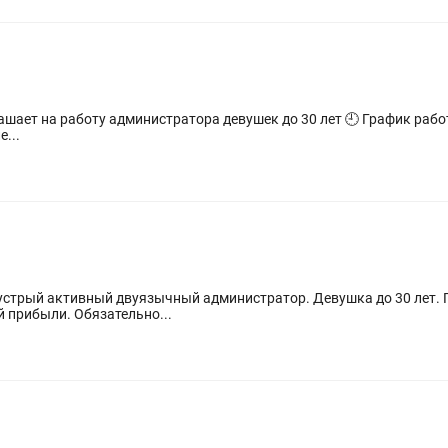
атора девушек до 30 лет 🕘 График работы: 6/1, с 9:00 до 18:00. В некоторые дни
...
устрый активный двуязычный администратор. Девушка до 30 лет. Гр
 прибыли. Обязательно...