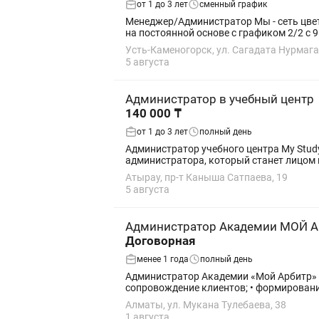
от 1 до 3 лет
сменный график
Менеджер/Администратор Мы - сеть цветочных магазинов Romeo Flowers в Казахстане. Позиция для постоянной работы от 1 года и более (работа
Усть-Каменогорск, ул. Сагадата Нурмага
5 августа
Администратор в учебный центр
140 000 ₸
от 1 до 3 лет
полный день
Администратор учебного центра My Study Free 📍 Атырау В связи с открытием второй точки учебный центр My Study Free при
администратора, который станет лицом 
Атырау, пр-т Каныша Сатпаева, 19
5 августа
Администратор Академии МОЙ 
Договорная
менее 1 года
полный день
Администратор Академии «Мой Арбитр» Обязанности: • консультирование клиентов по программам Академии; • прием заявок, запись на обучение и
сопровождение клиентов; • формирование
Алматы, ул. Мукана Тулебаева, 38
1 августа