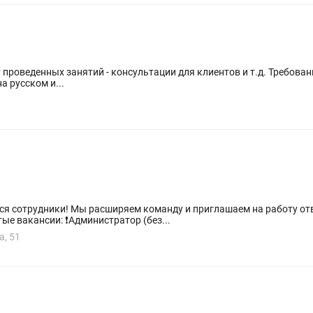
а русском и...
а работу ответственных, активных и
доброжелательных сотрудников. Открытые вакансии: ❗️Администратор (без...
а, 51