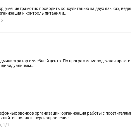
р, умение грамотно проводить консультацию на двух языках, веде
ганизация и контроль питания и...
06
ограмме молодежная практика Требования к участнику программы
 Не является индивидуальным...
лефонных звонков организации; организация работы с посетителям
ций. выполнять перенаправление...
, 1/1