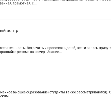
енная, грамотная, с...
ный центр
ожелательность. Встречать и провожать детей, вести запись прису
равляйте резюме на номер . Знание...
нченное высшее образование (студенты также рассматриваются). О
ским...