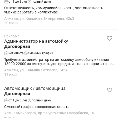
от 1 до 3 лет
полный день
Ответственность, коммуникабельность, чистоплотность
умение работать в коллективе
Алматы, ул. Климента Тимирязева, 42к3
20 июля
Реклама
Администратор на автомойку
Договорная
нет опыта
сменный график
Требуется администратор на автомойку самообслуживания
13000-22000 за смену,есть доп продажи, только парни ,кто не
боится трудится! не звонить..пишите . Wup
Алматы, ул. Каныша Сатпаева, 145А
13 июля
Автомойщик / автомойщица
Договорная
от 1 до 3 лет
полный день
Сменный график, ежедневная оплата
Усть-Каменогорск, пр-т Нурсултана Назарбаева, 161
вчера