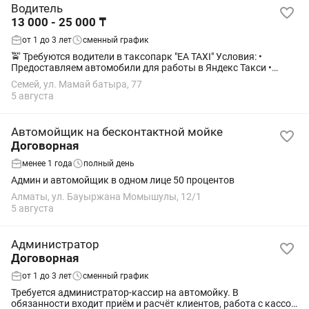
Водитель
13 000 - 25 000 ₸
от 1 до 3 лет
сменный график
🚖 Требуются водители в таксопарк "EA TAXI" Условия: •
Предоставляем автомобили для работы в Яндекс Такси •
Доход 50/50 (от 13 000 - 25 000 тг) • График 5/2 и 6/1 ночь ( с
Семей, ул. Мамай батыра, 77
22:00-10:00 ) •...
5 августа
Автомойщик на бесконтактной мойке
Договорная
менее 1 года
полный день
Админ и автомойщик в одном лице 50 процентов
Алматы, ул. Бауыржана Момышулы, 12/1
5 августа
Администратор
Договорная
от 1 до 3 лет
сменный график
Требуется администратор-кассир на автомойку. В
обязанности входит приём и расчёт клиентов, работа с кассой