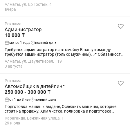
Алматы, ул. Ер Тостык, 4
вчера
Реклама
Администратор
10 000 ₸
менее 1 года
полный день
Требуется администратор в автомойку В нашу команду
требуется администратор (только мужчины). 📍 Обязанности:
• Прием и оформление заказов • Консультирование клиентов •
Алматы, ул. Даулеткерея, 119
Контроль приема и выдачи...
3 августа
Реклама
Автомойщик в дитейлинг
250 000 - 300 000 ₸
от 1 до 3 лет
полный день
Подготовка машин к выдаче, Освежить машины, которые
стоят на продажу. Хим чистка, полировка и подготовка
автомобилей к продаже. Шумоизоляиция и прочие работы с
Караганда, Бензинная улица, 1
автомобилями. Обязательно нужен...
29 июля