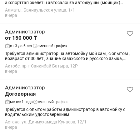
экспорттап әкелетін автосалонға автожуушы (мойщик)
қажет. Міндетіңіз: Көліктерді жуу және таза күйде ұстау. Біз
Алматы, Баянаульская улица, 1/1
ұсынамыз: ✅ Айлық – 200 000 ₸ ✅...
вчера
Администратор
от 150 000 ₸
от 3 до 6 лет
сменный график
Требуется администратор на автомойку мой сам , с опытом ,
возвраст от 30 лет , знание казахского и русского языка,
зарплата обсуждаема , район санкибай батыра Щебер , так же
Актобе, пр-т Санкибай Батыра, 12Р
будет магазин по...
вчера
Администратор
Договорная
менее 1 года
сменный график
Требуется с опытом работы администратор в автомойку с
водительским удостоверением
Астана, ул. Динмухамеда Кунаева, 12/1
вчера