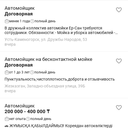
Автомойщик
Договорная
менее 1 года
полный день
В дружный коллектив автомойки Ер-Сан требуются
сотрудники. Обязанности: - Мойка и уборка автомобилей -
Поддержание чистоты на рабочем месте Зп 60/40% от суммы
Усть-Каменогорск, ул. Дружбы Народов, 53
машин!!! Адрес: Дружбы Народов 53
вчера
Автомойщик на бесконтактной мойке
Договорная
от 1 до 3 лет
полный день
Пунктуальность,чистоплотность,доброта и отзывчивость
Жезказган, Западно-объездная улица, 39Б
вчера
Автомойщик
200 000 - 400 000 ₸
нет опыта
полный день
🚗 ЖҰМЫСҚА ҚАБЫЛДАЙМЫЗ! Кореядан автокөліктерді