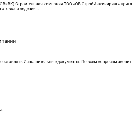
, ОВиВК) Строительная компания ТОО «ОВ СтройИнжиниринг» приг
отовка и ведение...
мпании
 составлять Исполнительные документы. По всем вопросам звонит
ы,