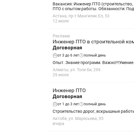
Вакансия: Инженер ПТО (строительство
ПТО с опытом работы. Обязанности: Подг
Астана, пр-т Мангилик Ел, 53
12 июля
Реклама
Инженер ПТО в строительной ко
Договорная
от 3 до 6 лет
полный день
Опыт. Знание программ. Важно!!!Умение
Алматы, ул. Толе би, 299
29 июля
Инженер ПТО
Договорная
от 1 до 3 лет
полный день
Строительство дорог, вскрышные работ
Актобе, ул. Маресьева, 95
вчера