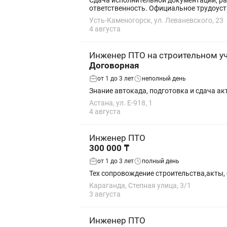
Сдача исполнительной документации, работа с ПСД. Контр
ответственность. Официальное трудоуст
Усть-Каменогорск, ул. Леваневского, 23
4 августа
Инженер ПТО на строительном у
Договорная
от 1 до 3 лет
неполный день
Знание автокада, подготовка и сдача а
Астана, ул. Е-918, 1
4 августа
Инженер ПТО
300 000 ₸
от 1 до 3 лет
полный день
Тех сопровождение строительства,акты,
Караганда, Степная улица, 3/1
3 августа
Инженер ПТО