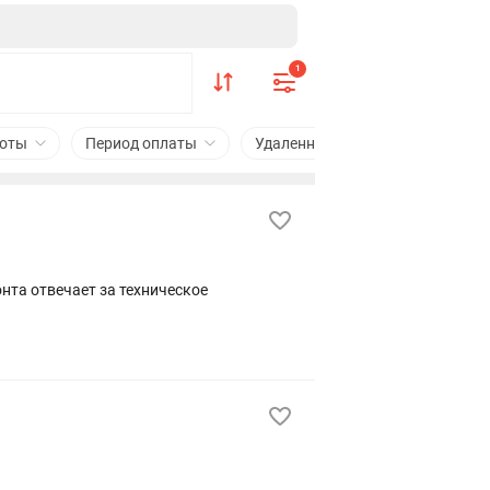
1
боты
Период оплаты
Удаленная работа
Подходи
нта отвечает за техническое