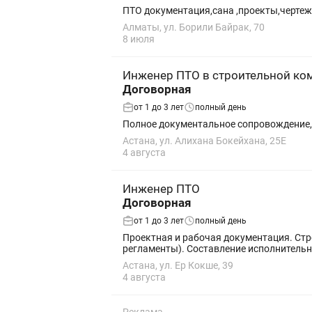
ПТО документация,сана ,проекты,чертежи, итд 
Алматы, ул. Борили Байрак, 70
8 июля
Инженер ПТО в строительной ко
Договорная
от 1 до 3 лет
полный день
Полное документальное сопровождение,
Астана, ул. Алихана Бокейхана, 25Е
4 августа
Инженер ПТО
Договорная
от 1 до 3 лет
полный день
Проектная и рабочая документация. Стро
регламенты). Составление исполнительно
Астана, ул. Ер Кокше, 39
4 августа