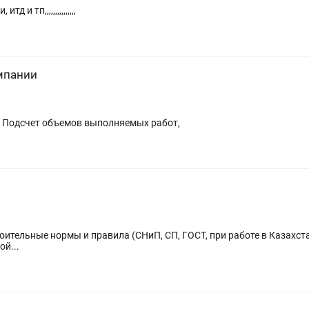
и тп,,,,,,,,,,,,,,,
мпании
 Подсчет объемов выполняемых работ,
ительные нормы и правила (СНиП, СП, ГОСТ, при работе в Казахста
й...