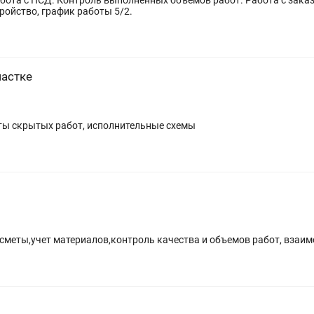
оль выполненных объемов работ. Работа с заказчиком. Коммуникабельность,
ройство, график работы 5/2.
частке
кты скрытых работ, исполнительные схемы
 сметы,учет материалов,контроль качества и объемов работ, взаи