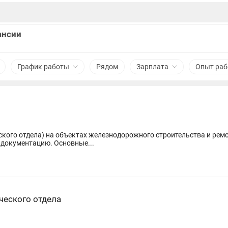
ансии
График работы
Рядом
Зарплата
Опыт ра
кого отдела) на объектах железнодорожного строительства и ремо
сопровождение работ и исполнительную документацию. Основные...
ческого отдела