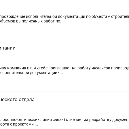
одства работ. Подсчет объемов выполненных работ по...
мпании
я компания в г. Актобе приглашает на работу инженера производс
сполнительной документации •...
ческого отдела
локонно-оптических линий связи) отвечает за разработку документ
бота с проектами,...