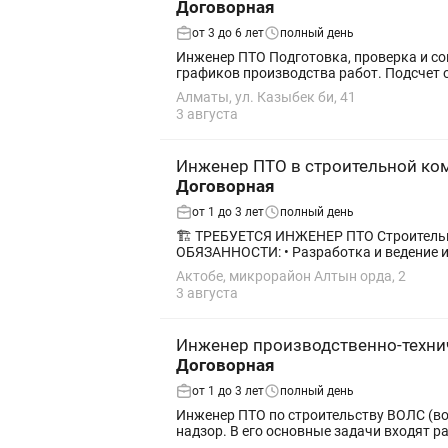
Договорная
от 3 до 6 лет
полный день
Инженер ПТО Подготовка, проверка и сопровождение исполнительной документации по объектам строительства. Составление и согласование
графиков произв
Алматы, ул. Казыбек би, 41
3 августа
Инженер ПТО в строительной ко
Договорная
от 1 до 3 лет
полный день
🏗️ ТРЕБУЕТСЯ ИНЖЕНЕР ПТО Строительна
ОБЯЗАННОСТИ: • Разработка и ведение и
Актобе, микрорайон Алтын орда, 2
3 августа
Инженер производственно-техни
Договорная
от 1 до 3 лет
полный день
Инженер ПТО по строительству ВОЛС (во
надзор. В его основные задачи входят ра