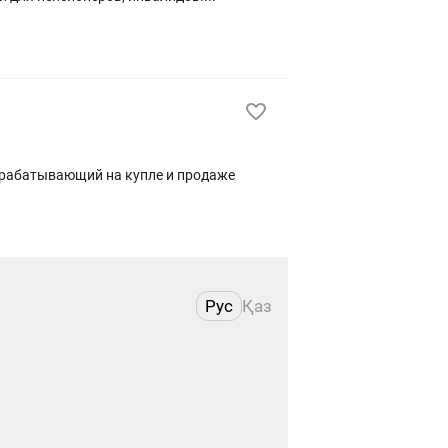
арабатывающий на купле и продаже
Рус
Қаз