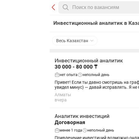
Инвестиционный аналитик в Каза
Весь Казахстан
Инвестиционный аналитик
30 000 - 80 000 ₸
нет опыта
неполный день
Привет! Если ты давно смотришь на граф
увидел минус) — давай исправлять. Я не б
Алматы
вчера
Аналитик инвестиций
Договорная
менее 1 года
неполный день
Привлечение инвестиций возможно онлайн работать. официальное трудоустройство можно. работа можно и для пенсионеров, инвалидов....