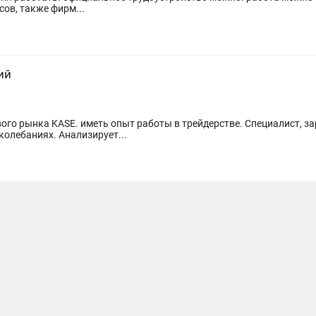
Требуется человек для поиска автосервисов, также фирм...
ий
го рынка KASE. иметь опыт работы в трейдерстве. Специалист, з
колебаниях. Анализирует...