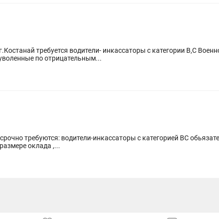
.Костанай требуется водители- инкассаторы с категории B,C Военн
рганизации. Судимые, уволенные по отрицательным...
срочно требуются: водители-инкассаторы с категорией ВС обьязат
азмере оклада ,...