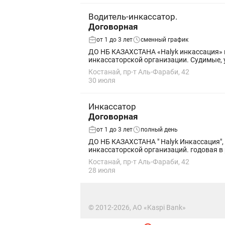
Водитель-инкассатор.
Договорная
от 1 до 3 лет
сменный график
ДО НБ КАЗАХСТАНА «Halyk инкассация» г
инкассаторской о
Костанай, пр-т Аль-Фараби, 42
30 июля
Инкассатор
Договорная
от 1 до 3 лет
полный день
ДО НБ КАЗАХСТАНА " Halyk Инкассация", 
инкассаторской организаций. годовая в р
Костанай, пр-т Аль-Фараби, 42
28 июля
© 2012-2026, АО «Kaspi Bank»