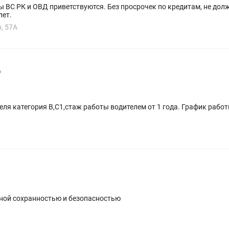
 ВС РК и ОВД приветствуются. Без просрочек по кредитам, не дол
лет.
, 57А
р
,стаж работы водителем от 1 года. График работы 5/2. Кнам могут устроиться
лной сохранностью и безопасностью