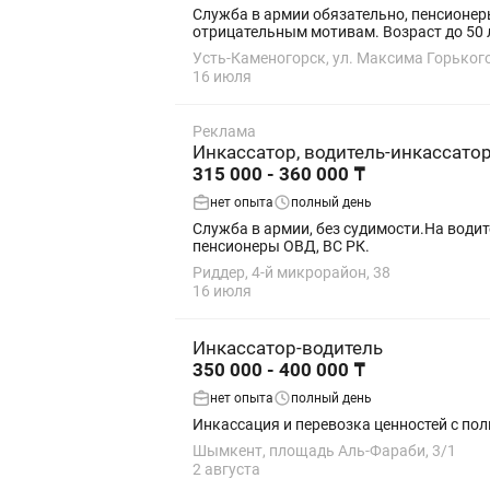
Служба в армии обязательно, пенсионеры
отрицательным мотивам. Возраст до 50 
Усть-Каменогорск, ул. Максима Горького
16 июля
Реклама
Инкассатор, водитель-инкассато
315 000 - 360 000 ₸
нет опыта
полный день
Служба в армии, без судимости.На водителя категория В,С1
пенсионеры ОВД, ВС РК.
Риддер, 4-й микрорайон, 38
16 июля
Инкассатор-водитель
350 000 - 400 000 ₸
нет опыта
полный день
Инкассация и перевозка ценностей с по
Шымкент, площадь Аль-Фараби, 3/1
2 августа