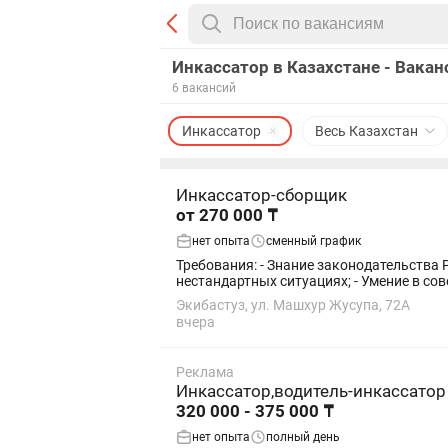
Инкассатор в Казахстане - Вакан
6 вакансий
Инкассатор
Весь Казахстан
Инкассатор-сборщик
от 270 000 ₸
нет опыта
сменный график
Требования: - Знание законодательства
нестандартных ситуациях; - Умение в со
Экибастуз, ул. Машхур Жусупа, 72А
вчера
Реклама
Инкассатор,водитель-инкассатор
320 000 - 375 000 ₸
нет опыта
полный день