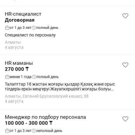
HR-специалист
Договорная
от 1 до 3 лет
полный день
Специалист по персоналу
Алматы
4 августа
HR маманы
270 000 ₸
менее 1 года
полный день
Талапттар 18 жастан жоғары қыздар Қазақ және орыс
тілдерін еркін меңгеруі Жауапкершілігі жоғары болуы
Басшылықтың талаптарын орындай білуі Белсенді, позитивті
Алматы, Евгений Брусиловский көшесі, 88
және қарым-қатынасқа ашық...
4 августа
Менеджер по подбору персонала
100 000 - 300 000 ₸
от 1 до 3 лет
неполный день