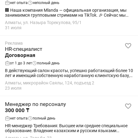
нет опыта
неполный день
🏢 Наша компания Mlanda — официальная организация, мы
занимаемся групповыми стримами на TikTok. 🎉 Сейчас мы
открываем вакансию HR-менеджера! 📋 Требования к
Алматы, ул. Назыра Торекулова, 95/1
кандидату: • 🇰🇿 Свободное владение...
31 июля
Реклама
HR-специалист
Договорная
от 1 до 3 лет
полный день
В действующий салон красоты, успешно работающий более 10
лет и имеющий собственную наработанную клиентскую базу,
требуется мастер-универсал (парикмахер). Ищем
Алматы, микрорайон Саялы, 124, подъезд 2
ответственного, аккуратного и...
23 июля
Менеджер по персоналу
300 000 ₸
нет опыта
полный день
HR-менеджер Требования: Высшее или среднее специальное
образование. Владение казахским и русским языками
(английский будет преимуществом). Уверенное владение ПК