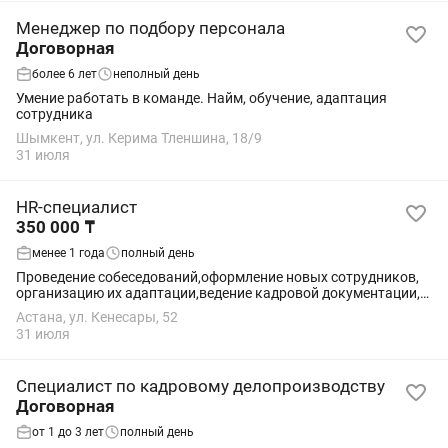
Менеджер по подбору персонала
Договорная
более 6 лет
неполный день
Умение работать в команде. Найм, обучение, адаптация
сотрудника
Шымкент, ул. Керима Тленшина, 18/9
31 июля
HR-специалист
350 000 ₸
менее 1 года
полный день
Проведение собеседований,оформление новых сотрудников,
организацию их адаптации,ведение кадровой документации,
контроль соблюдения трудового
Астана, ул. Кенесары, 52
законодательства,организацию обучения и развития
31 июля
персонала
Специалист по кадровому делопроизводству
Договорная
от 1 до 3 лет
полный день