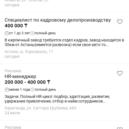
Алматы, ул. Толе би, 23
(MS Office). Грамотная устная и...
сегодня
Специалист по кадровому делопроизводству
400 000 ₸
от 1 до 3 лет
полный день
В кирпичный завод требуется отдел кадров, завод находится в
30км от Астаны(имеется развозка) если свое авто то
предоставляется бензин
Астана, ш. Каркаралы, 11
сегодня
Реклама
HR-менеджер
200 000 - 400 000 ₸
менее 1 года
полный день
Задачи: Полный HR-цикл: подбор, адаптация, развитие,
удержание привлечение, отбор и найм сотрудников
разработка и внедрение программы обучения и развития
Караганда, ул. Саттара Ерубаева, 68А
персонала управление кадровыми процессами...
24 июля
Реклама