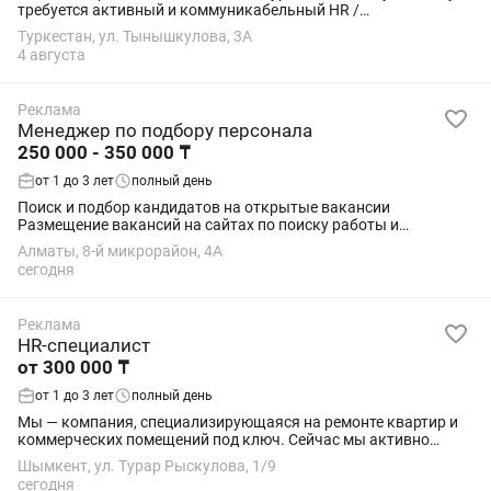
требуется активный и коммуникабельный HR /
Делопроизводитель. Обязанности: ведение кадрового
Туркестан, ул. Тынышкулова, 3А
делопроизводства (КДП); подбор и найм...
4 августа
Реклама
Менеджер по подбору персонала
250 000 - 350 000 ₸
от 1 до 3 лет
полный день
Поиск и подбор кандидатов на открытые вакансии
Размещение вакансий на сайтах по поиску работы и
социальных сетях Обработка откликов, просмотр резюме
Алматы, 8-й микрорайон, 4А
Проведение первичных собеседований с кандидатами ...
сегодня
Реклама
HR-специалист
от 300 000 ₸
от 1 до 3 лет
полный день
Мы — компания, специализирующаяся на ремонте квартир и
коммерческих помещений под ключ. Сейчас мы активно
развиваемся, поэтому ищем опытного HR-специалиста,
Шымкент, ул. Турар Рыскулова, 1/9
который поможет сформировать сильную...
сегодня