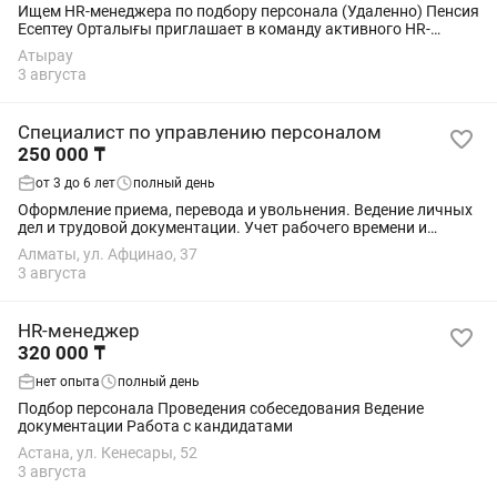
Ищем HR-менеджера по подбору персонала (Удаленно) Пенсия
Есептеу Орталығы приглашает в команду активного HR-
менеджера, который умеет находить сильных специалистов и
Атырау
закрывать вакансии качественно и...
3 августа
Специалист по управлению персоналом
250 000 ₸
от 3 до 6 лет
полный день
Оформление приема, перевода и увольнения. Ведение личных
дел и трудовой документации. Учет рабочего времени и
кадровой отчетности. Контроль соблюдение требований
Алматы, ул. Афцинао, 37
трудового законодательства. Подбор...
3 августа
HR-менеджер
320 000 ₸
нет опыта
полный день
Подбор персонала Проведения собеседования Ведение
документации Работа с кандидатами
Астана, ул. Кенесары, 52
3 августа