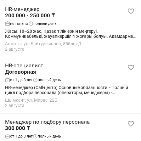
HR-менеджер
200 000 - 250 000 ₸
нет опыта
полный день
Жасы: 18–28 жас. Қазақ тілін еркін меңгеруі.
Коммуникабельді, жауапкершілігі жоғары болуы. Адамдармен
тез тіл табыса алуы. Ұйымдастырушылық қабілеті болуы.
Алматы, ул. Байтурсынова, 85блокД
Телефонмен сөйлесуден қорықпауы. ,...
2 августа
HR-специалист
Договорная
от 1 до 3 лет
полный день
HR-менеджер (Call-центр) Основные обязанности: - Полный
цикл подбора персонала (операторы, менеджеры) -
Размещение вакансий и работа с откликами (, соцсети, таргет-
Шымкент, ул. Мирас, 22Б
лиды) - Проведение телефонных и...
2 августа
Менеджер по подбору персонала
300 000 ₸
от 1 до 3 лет
полный день