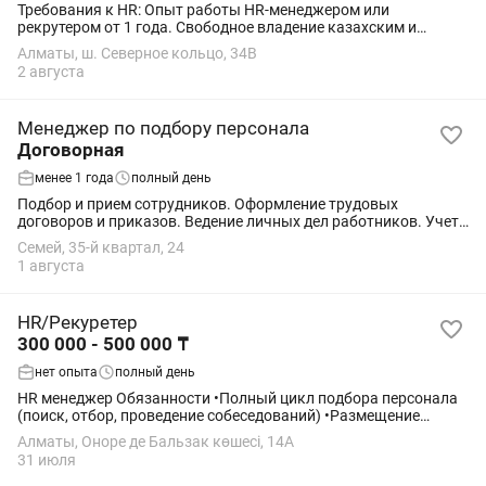
Требования к HR: Опыт работы HR-менеджером или
рекрутером от 1 года. Свободное владение казахским и
русским языками. Умение проводить собеседования и
Алматы, ш. Северное кольцо, 34В
оценивать кандидатов. Навыки поиска...
2 августа
Менеджер по подбору персонала
Договорная
менее 1 года
полный день
Подбор и прием сотрудников. Оформление трудовых
договоров и приказов. Ведение личных дел работников. Учет
рабочего времени и отпусков. Работа в / ЕСУТД. Адаптация
Семей, 35-й квартал, 24
новых сотрудников. Организация...
1 августа
HR/Рекуретер
300 000 - 500 000 ₸
нет опыта
полный день
HR менеджер Обязанности •Полный цикл подбора персонала
(поиск, отбор, проведение собеседований) •Размещение
вакансий на job-сайтах и в социальных сетях •Адаптация
Алматы, Оноре де Бальзак көшесі, 14А
новых сотрудников...
31 июля